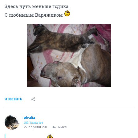
Здесь чуть меньше годика .
С любимым Варяжиком
ОТВЕТИТЬ
elvalia
old hamster
27 апреля 2010
микс