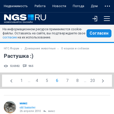
Недвижимость
Работа
Новости
Погода
Дом
На информационном ресурсе применяются cookie-
Согласен
файлы. Оставаясь на сайте, вы подтверждаете свое
согласие
на их использование.
НГС.Форум
Домашние животные
О кошках и собаках
Растушка :)
516982
965
1
...
4
5
6
7
8
...
20
микс
old hamster
26 апреля 2010
микс