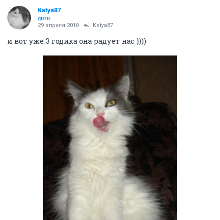
Katya87
guru
29 апреля 2010
Katya87
и вот уже 3 годика она радует нас ))))