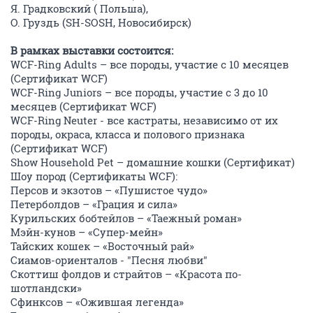
Я. Градковский ( Польша),
О. Груздь (SH-SOSH, Новосибирск)
В рамках выставки состоится:
WCF-Ring Adults – все породы, участие с 10 месяцев
(Сертификат WCF)
WCF-Ring Juniors – все породы, участие с 3 до 10
месяцев (Сертификат WCF)
WCF-Ring Neuter - все кастраты, независимо от их
породы, окраса, класса и полового признака
(Сертификат WCF)
Show Household Pet – домашние кошки (Сертификат)
Шоу пород (Сертификаты WCF):
Персов и экзотов – «Пушистое чудо»
Петерболдов – «Грация и сила»
Курильских бобтейлов – «Таежный роман»
Мэйн-кунов – «Супер-мейн»
Тайских кошек – «Восточный рай»
Сиамов-ориенталов - "Песня любви"
Скоттиш фолдов и страйтов – «Красота по-
шотландски»
Сфинксов – «Ожившая легенда»