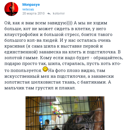
Monpasye
veteran
20 марта 2010
kotomir
Ой, как я вам всем завидую)))) А мы не ходим
больше, кот не может сидеть в клетке, у него
клаустрофобия и большой стресс, боится такого
большого кол-ва людей. И у нас осталась очень
красивая (я сама шила к выставке первой и
единственной) занавеска на клеть и подстилочка. В
золотой гамме. Кому если надо будет - обращайтесь,
подарю просто так, шила, старалась, пусть хоть кто-
то попользуется.
На фото плохо видно, там
искусственный мех на подстилочке, а занавески
золотистая шелковистая ткань, с бантиками. А
мальчик там грустил и плакал.