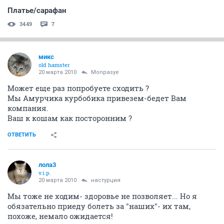
Платье/сарафан
3449
7
микс
old hamster
20 марта 2010
Monpasye
Может еще раз попробуете сходить ?
Мы Амурчика курбобика привезем-бедет Вам
компания.
Ваш к кошам как посторонним ?
ОТВЕТИТЬ
лола3
v.i.p.
20 марта 2010
настурция
Мы тоже не ходим- здоровье не позволяет... Но я
обязательно приеду болеть за "наших"- их там,
похоже, немало ожидается!