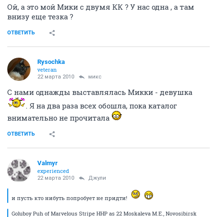
Ой, а это мой Мики с двумя КК ? У нас одна , а там
внизу еще тезка ?
ОТВЕТИТЬ
Rysochka
veteran
22 марта 2010
микс
С нами однажды выставлялась Микки - девушка
. Я на два раза всех обошла, пока каталог
внимательно не прочитала
ОТВЕТИТЬ
Valmyr
experienced
22 марта 2010
Джули
и пусть кто нибуть попробует не придти!
Goluboy Puh of Marvelous Stripe HHP as 22 Moskaleva M.E., Novosibirsk