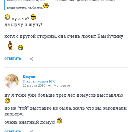
роднулечек любимок
ну а чё?
да шучу я шучу!
хотя с другой стороны, она очень любит Бамбучину
ОТВЕТИТЬ
Джули
Главная кошка НГС
20 марта 2010
Monpasye
ну я тоже уже больше трех лет домусов выставляю
но на "той" выставке не была, жаль что вы закончали
карьеру...
очень знатный домус!
ОТВЕТИТЬ