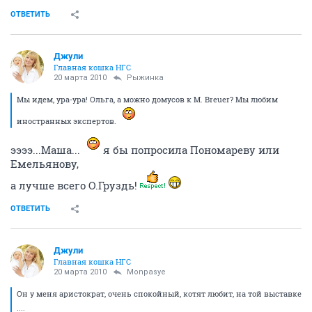
ОТВЕТИТЬ
Джули
Главная кошка НГС
20 марта 2010
Рыжинка
Мы идем, ура-ура! Ольга, а можно домусов к M. Breuer? Мы любим
иностранных экспертов.
ээээ...Маша...
я бы попросила Пономареву или
Емельянову,
а лучше всего О.Груздь!
ОТВЕТИТЬ
Джули
Главная кошка НГС
20 марта 2010
Monpasye
Он у меня аристократ, очень спокойный, котят любит, на той выставке
....