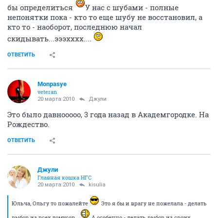
бы определиться
У нас с шубами - полные
непонятки пока - кто то еще шубу не восстановил, а
кто то - наоборот, последнюю начал
скидывать...эээхххх....
ОТВЕТИТЬ
Monpasye
veteran
20 марта 2010
Джули
Это было давнооооо, 3 года назад в Академгородке. На
Рождество.
ОТВЕТИТЬ
Джули
Главная кошка НГС
20 марта 2010
kisulia
Юльча, Ольгу то пожалейте
Это я бы и врагу не пожелала - делать
выбор из всех домусов
А особенно - делать выбор из своих