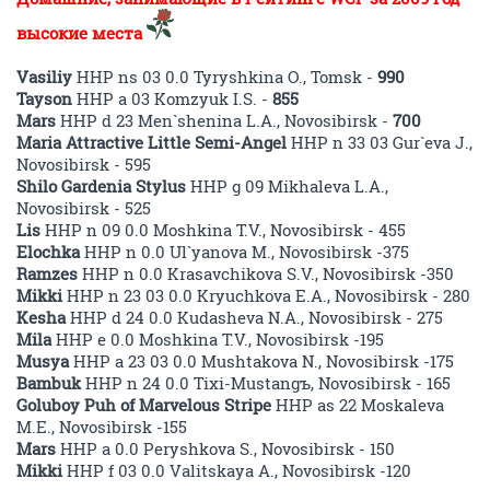
высокие места
Vasiliy
HHP ns 03 0.0 Tyryshkina O., Tomsk -
990
Tayson
HHP a 03 Komzyuk I.S. -
855
Mars
HHP d 23 Men`shenina L.A., Novosibirsk -
700
Maria Attractive Little Semi-Angel
HHP n 33 03 Gur`eva J.,
Novosibirsk - 595
Shilo Gardenia Stylus
HHP g 09 Mikhaleva L.A.,
Novosibirsk - 525
Lis
HHP n 09 0.0 Moshkina T.V., Novosibirsk - 455
Elochka
HHP n 0.0 Ul`yanova M., Novosibirsk -375
Ramzes
HHP n 0.0 Krasavchikova S.V., Novosibirsk -350
Mikki
HHP n 23 03 0.0 Kryuchkova E.A., Novosibirsk - 280
Kesha
HHP d 24 0.0 Kudasheva N.A., Novosibirsk - 275
Mila
HHP e 0.0 Moshkina T.V., Novosibirsk -195
Musya
HHP a 23 03 0.0 Mushtakova N., Novosibirsk -175
Bambuk
HHP n 24 0.0 Tixi-Mustangъ, Novosibirsk - 165
Goluboy Puh of Marvelous Stripe
HHP as 22 Moskaleva
M.E., Novosibirsk -155
Mars
HHP a 0.0 Peryshkova S., Novosibirsk - 150
Mikki
HHP f 03 0.0 Valitskaya A., Novosibirsk -120