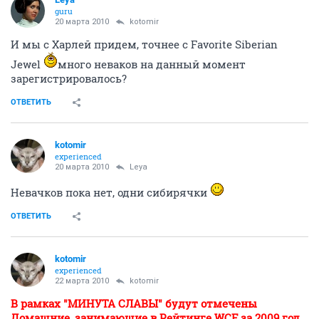
guru
20 марта 2010
kotomir
И мы с Харлей придем, точнее с Favorite Siberian
Jewel
много неваков на данный момент
зарегистрировалось?
ОТВЕТИТЬ
kotomir
experienced
20 марта 2010
Leya
Невачков пока нет, одни сибирячки
ОТВЕТИТЬ
kotomir
experienced
22 марта 2010
kotomir
В рамках "МИНУТА СЛАВЫ" будут отмечены
Домашние, занимающие в Рейтинге WCF за 2009 год