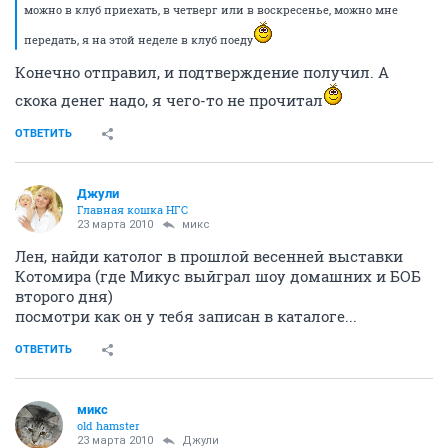
можно в клуб приехать, в четверг или в воскресенье, можно мне
передать, я на этой неделе в клуб поеду
Конечно отправил, и подтверждение получил. А
скока денег надо, я чего-то не прочитал
ОТВЕТИТЬ
Джули
Главная кошка НГС
23 марта 2010
микс
Лен, найди католог в прошлой весенней выставки
Котомира (где Микус выйграл шоу домашних и БОБ
второго дня)
посмотри как он у тебя записан в каталоге...
ОТВЕТИТЬ
микс
old hamster
23 марта 2010
Джули