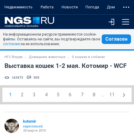
Недвижимость
Работа
Новости
Погода
Дом
На информационном ресурсе применяются cookie-
Согласен
файлы. Оставаясь на сайте, вы подтверждаете свое
согласие
на их использование.
НГС.Форум
Домашние животные
О кошках и собаках
Выставка кошек 1-2 мая. Котомир - WCF
143473
508
1
2
3
4
5
6
7
8
...
11
kotomir
experienced
20 марта 2010