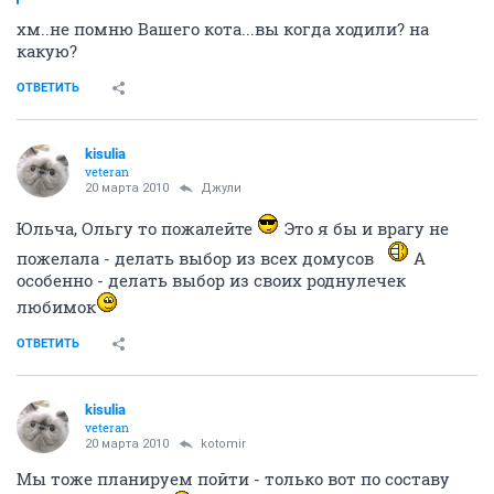
хм..не помню Вашего кота...вы когда ходили? на
какую?
ОТВЕТИТЬ
kisulia
veteran
20 марта 2010
Джули
Юльча, Ольгу то пожалейте
Это я бы и врагу не
пожелала - делать выбор из всех домусов
А
особенно - делать выбор из своих роднулечек
любимок
ОТВЕТИТЬ
kisulia
veteran
20 марта 2010
kotomir
Мы тоже планируем пойти - только вот по составу