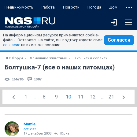
Недвижимость
Работа
Новости
Погода
Дом
На информационном ресурсе применяются cookie-
Согласен
файлы. Оставаясь на сайте, вы подтверждаете свое
согласие
на их использование.
НГС.Форум
Домашние животные
О кошках и собаках
Болтушка-7 (все о наших питомцах)
166786
1007
1
...
8
9
10
11
12
...
21
Mamie
activist
17 декабря 2008
Юрка