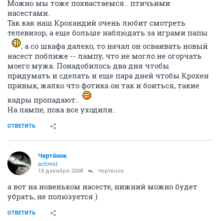
Можно мы тоже похвастаемся.. птичьими
насестами.
Так как наш Крохандий очень любит смотреть
телевизор, а еще больше наблюдать за играми папы
, а со шкафа далеко, то начал он осваивать новый
насест поближе -- лампу, что не могло не огорчать
моего мужа. Понадобилось два дня чтобы
придумать и сделать и еще пара дней чтобы Крохен
привык, жалко что фотика он так и боиться, такие
кадры пропадают..
На лампе, пока все уходили..
ОТВЕТИТЬ
Чeртёнок
activist
18 декабря 2008
Чeртёнок
а вот на новеньком насесте, нижний можно будет
убрать, не полюзуется )
ОТВЕТИТЬ