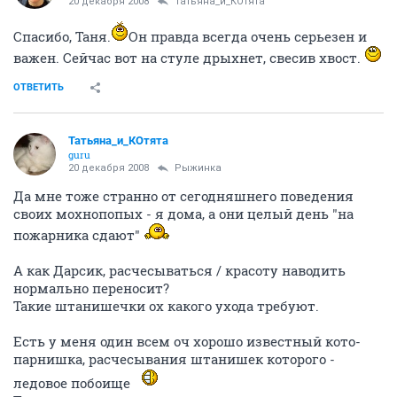
20 декабря 2008
Татьяна_и_КОтята
Спасибо, Таня.
Он правда всегда очень серьезен и
важен. Сейчас вот на стуле дрыхнет, свесив хвост.
ОТВЕТИТЬ
Татьяна_и_КОтята
guru
20 декабря 2008
Рыжинка
Да мне тоже странно от сегодняшнего поведения
своих мохнопопых - я дома, а они целый день "на
пожарника сдают"
А как Дарсик, расчесываться / красоту наводить
нормально переносит?
Такие штанишечки ох какого ухода требуют.
Есть у меня один всем оч хорошо известный кото-
парнишка, расчесывания штанишек которого -
ледовое побоище