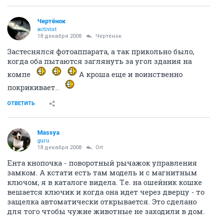
Чeртёнок
activist
18 декабря 2008
Чeртёнок
Застеснялся фотоаппарата, а так прикольно было,
когда оба пытаются заглянуть за угол здания на
компе
А кроша еще и воинственно
покрикивает..
ОТВЕТИТЬ
Massya
guru
18 декабря 2008
Ort
Ента кнопочка - поворотный рычажок управления
замком. А кстати есть там модель и с магнитным
ключом, я в каталоге видела. Т.е. на ошейник кошке
вешается ключик и когда она идет через дверцу - то
защелка автоматически открывается. Это сделано
для того чтобы чужие животные не заходили в дом.