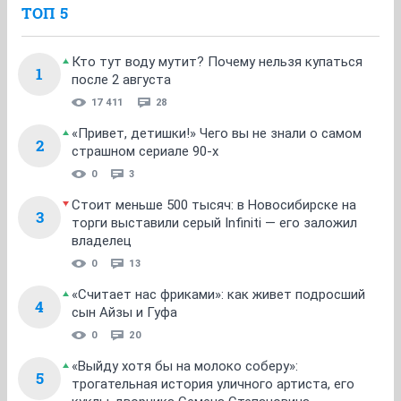
ТОП 5
Кто тут воду мутит? Почему нельзя купаться
1
после 2 августа
17 411
28
«Привет, детишки!» Чего вы не знали о самом
2
страшном сериале 90-х
0
3
Стоит меньше 500 тысяч: в Новосибирске на
3
торги выставили серый Infiniti — его заложил
владелец
0
13
«Считает нас фриками»: как живет подросший
4
сын Айзы и Гуфа
0
20
«Выйду хотя бы на молоко соберу»:
5
трогательная история уличного артиста, его