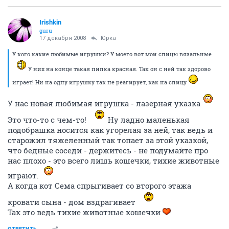
Irishkin
guru
17 декабря 2008
Юрка
У кого какие любимые игрушки? У моего вот мои спицы вязальные
У них на конце такая пипка красная. Так он с ней так здорово
играет! Ни на одну игрушку так не реагирует, как на спицу
У нас новая любимая игрушка - лазерная указка
Это что-то с чем-то!
Ну ладно маленькая
подобрашка носится как угорелая за ней, так ведь и
старожил тяжеленный так топает за этой указкой,
что бедные соседи - держитесь - не подумайте про
нас плохо - это всего лишь кошечки, тихие животные
играют.
А когда кот Сема спрыгивает со второго этажа
кровати сына - дом вздрагивает
Так это ведь тихие животные кошечки