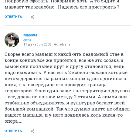
Попробую сфотать. Покормлю хоть. А то сидит и
мавкает так жалобно.. Надеюсь его пристроить ?
ОТВЕТИТЬ
Massya
guru
17 декабря 2008
elvalia
Скорее всего малыш к какой-нть бездомной стае в
конце концов все же прибился, все же это собака, а
замой они лояльней друг к другу становятся, ведь
надо выживать. У нас есть 2 кобеля-вожака которые
летом держатся на разных концах одного длинного
дома, т.к. посередине его проходит граница
территорий. Если один зашел на территорию другого
- все, драка по полной между 2 стаями. А зимой они
стабильно объединяются и культурно бегают всей
большой компашкой. Так что думаю никто не обидел
вашего малыша, и у него появилась хоть какая-то
опора....
ОТВЕТИТЬ