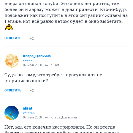
вчера он слопал голубя! Это очень неприятно, тем
более он и заразу может в дом принести. Кто-нибудь
подскажет как поступить в этой ситуации? Живём на
1 этаже, кот всё равно летом будет в окно выбегать.
ОТВЕТИТЬ
Клара_Цапкина
sonne
07 мая 2008
alisat
Судя по тому, что требует прогулок кот не
стерилизованный?
ОТВЕТИТЬ
alisat
veteran
07 мая 2008
Клара_Цапкина
Нет, мы его конечно кастрировали. Но он всегда
бежит к дверям когда идёшь на улицу, и в туалет