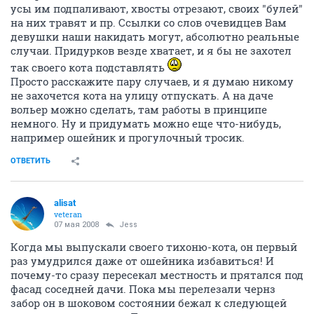
усы им подпаливают, хвосты отрезают, своих "булей"
на них травят и пр. Ссылки со слов очевидцев Вам
девушки наши накидать могут, абсолютно реальные
случаи. Придурков везде хватает, и я бы не захотел
так своего кота подставлять
Просто расскажите пару случаев, и я думаю никому
не захочется кота на улицу отпускать. А на даче
вольер можно сделать, там работы в принципе
немного. Ну и придумать можно еще что-нибудь,
например ошейник и прогулочный тросик.
ОТВЕТИТЬ
alisat
veteran
07 мая 2008
Jess
Когда мы выпускали своего тихоню-кота, он первый
раз умудрился даже от ошейника избавиться! И
почему-то сразу пересекал местность и прятался под
фасад соседней дачи. Пока мы перелезали чернз
забор он в шоковом состоянии бежал к следующей