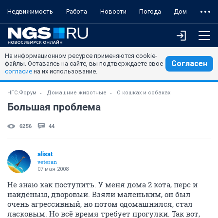
Недвижимость
Работа
Новости
Погода
Дом
На информационном ресурсе применяются cookie-
Согласен
файлы. Оставаясь на сайте, вы подтверждаете свое
согласие
на их использование.
НГС.Форум
Домашние животные
О кошках и собаках
Большая проблема
6256
44
alisat
veteran
07 мая 2008
Не знаю как поступить. У меня дома 2 кота, перс и
найдёныш, дворовый. Взяли маленьким, он был
очень агрессивный, но потом одомашнился, стал
ласковым. Но всё время требует прогулки. Так вот,