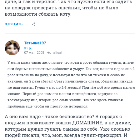
даче, и так и терялся. Так что нужно если его садить
на поводок проверять ошейник, чтобы не было
возможности сбежать коту.
ОТВЕТИТЬ
Татьяна197
v.i.p.
07 мая 2008
alisat
У меня мама такая же, считает что коты просто обязаны гулять, иначе
они бедные+несчастные заболеют и умрут. Так вот, нашего перса она 2
раза вывозила на дачу, и несмотря на то что он тихоня и особо не
активен, он 2 раза сбегал! Сразу начинались слёзы, обещания никуда
не выпускать.. Гулял у нас по 2-3 месяца! Причём всё это время мы его
искали. Первый раз нам его нашли истощённого, вернули за
вознагрождение, второй раз сами нашли. Так что здесь главная
проблема ещё чтобы он просто не потерялся.
А оно вам надо - такое беспокойство? В городах с
людьми проживают кошки ДОМАШНИЕ, а не дикие,
которым нужно гулять самим по себе. Уже сколько
людей писали, что, мол, всегда гулял-приходил. И