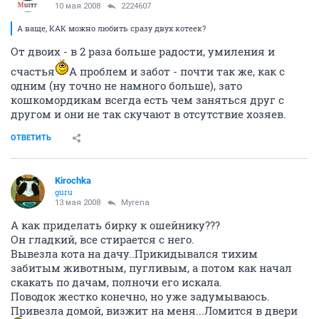
10 мая 2008
2224607
А ваще, КАК можно любить сразу двух котеек?
От двоих - в 2 раза больше радости, умиления и
счастья
А проблем и забот - почти так же, как с
одним (ну точно не намного больше), зато
кошкомордикам всегда есть чем заняться друг с
другом и они не так скучают в отсутствие хозяев.
ОТВЕТИТЬ
Kirochka
guru
13 мая 2008
Myrena
А как приделать бирку к ошейнику???
Он гладкий, все стирается с него.
Вывезла кота на дачу..Прикидывался тихим
забитым животным, пугливым, а потом как начал
скакать по дачам, полночи его искала.
Поводок жестко конечно, но уже задумываюсь.
Привезла домой, визжит на меня...Ломится в двери