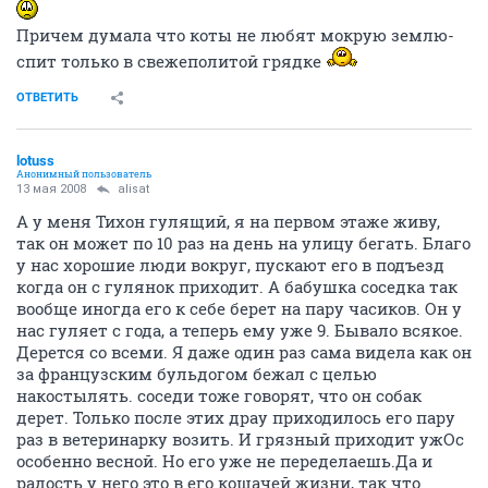
Причем думала что коты не любят мокрую землю-
спит только в свежеполитой грядке
ОТВЕТИТЬ
lotuss
Анонимный пользователь
13 мая 2008
alisat
А у меня Тихон гулящий, я на первом этаже живу,
так он может по 10 раз на день на улицу бегать. Благо
у нас хорошие люди вокруг, пускают его в подъезд
когда он с гулянок приходит. А бабушка соседка так
вообще иногда его к себе берет на пару часиков. Он у
нас гуляет с года, а теперь ему уже 9. Бывало всякое.
Дерется со всеми. Я даже один раз сама видела как он
за французским бульдогом бежал с целью
накостылять. соседи тоже говорят, что он собак
дерет. Только после этих драу приходилось его пару
раз в ветеринарку возить. И грязный приходит ужОс
особенно весной. Но его уже не переделаешь.Да и
радость у него это в его кошачей жизни, так что