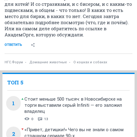
для котей! И со стразиками, и с бисером, и с каким-то
подвесками, в общем - что только! В каких то есть
место для бирки, в каких то нет. Сегодня завтра
обязательно подробнее посмотрю (что, где и почём).
Или на самом деле обратитесь по ссылке в
АкадемОрге, которую обсуждали.
ОТВЕТИТЬ
НГС.Форум
Домашние животные
О кошках и собаках
ТОП 5
Стоит меньше 500 тысяч: в Новосибирске на
1
торги выставили серый Infiniti — его заложил
владелец
0
13
«Привет, детишки!» Чего вы не знали о самом
2
страшном сериале 90-х