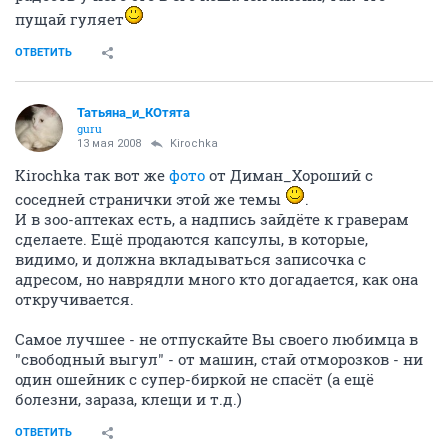
пущай гуляет
ОТВЕТИТЬ
Татьяна_и_КОтята
guru
13 мая 2008
Kirochka
Kirochka так вот же
фото
от Диман_Хороший с
соседней странички этой же темы
.
И в зоо-аптеках есть, а надпись зайдёте к граверам
сделаете. Ещё продаются капсулы, в которые,
видимо, и должна вкладываться записочка с
адресом, но наврядли много кто догадается, как она
откручивается.
Самое лучшее - не отпускайте Вы своего любимца в
"свободный выгул" - от машин, стай отморозков - ни
один ошейник с супер-биркой не спасёт (а ещё
болезни, зараза, клещи и т.д.)
ОТВЕТИТЬ