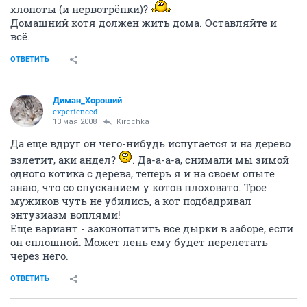
хлопоты (и нервотрёпки)?
Домашний котя должен жить дома. Оставляйте и
всё.
ОТВЕТИТЬ
Диман_Хороший
experienced
13 мая 2008
Kirochka
Да еще вдруг он чего-нибудь испугается и на дерево
взлетит, аки андел?
. Да-а-а-а, снимали мы зимой
одного котика с дерева, теперь я и на своем опыте
знаю, что со спусканием у котов плоховато. Трое
мужиков чуть не убились, а кот подбадривал
энтузиазм воплями!
Еще вариант - законопатить все дырки в заборе, если
он сплошной. Может лень ему будет перелетать
через него.
ОТВЕТИТЬ