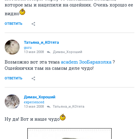
которое мы и нацепили на ошейник. Очень хорошо ее
видно
ОТВЕТИТЬ
Татьяна_и_КОтята
guru
13 мая 2008
Диман_Хороший
Возможно вот эта тема
academ ЗооБарахолка
?
Ошейнички там на самом деле чудо!
ОТВЕТИТЬ
Диман_Хороший
experienced
13 мая 2008
Татьяна_и_КОтята
Ну да! Вот и наше чудо