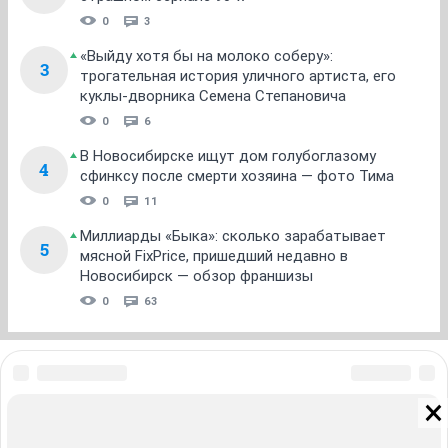
0
3
«Выйду хотя бы на молоко соберу»:
3
трогательная история уличного артиста, его
куклы-дворника Семена Степановича
0
6
В Новосибирске ищут дом голубоглазому
4
сфинксу после смерти хозяина — фото Тима
0
11
Миллиарды «Быка»: сколько зарабатывает
5
мясной FixPrice, пришедший недавно в
Новосибирск — обзор франшизы
0
63
ЗНАКОМСТВА В НОВОСИБИРСКЕ
ПОГОДА В НОВОСИБИРСКЕ
ПРОБКИ В НОВОСИБИРСКЕ