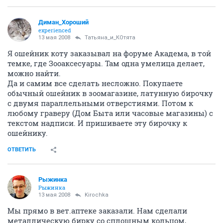
Диман_Хороший
experienced
13 мая 2008
Татьяна_и_КОтята
Я ошейник коту заказывал на форуме Академа, в той
темке, где Зооаксесуары. Там одна умелица делает,
можно найти.
Да и самим все сделать несложно. Покупаете
обычный ошейник в зоомагазине, латунную бирочку
с двумя параллельными отверстиями. Потом к
любому граверу (Дом Быта или часовые магазины) с
текстом надписи. И пришиваете эту бирочку к
ошейнику.
ОТВЕТИТЬ
Рыжинка
Рыжинка
13 мая 2008
Kirochka
Мы прямо в вет.аптеке заказали. Нам сделали
металлическую бирку со сплошным кольцом,