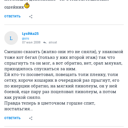
ошейник
ОТВЕТИТЬ
Lysihka25
L
guru
07 мая 2008
alisat
Смешно сказать (жалко они это не сняли), у знакомой
тоже кот бегал (только у них второй этаж) так что
спрыгнуть та он мог, а вот обратно, нет, орал мяукал,
приходилось спускаться за ним.
Ей кто-то посоветовал, повещать толи пленку, толи
сетку, короче кошарик в очередной раз прыгнут, его
по инерции обратно, на мягкий линолеум, он у ней
боевой, еще пару раз поцеловал линолеум, а потом
как рукой сняло.
Правда теперь в цветочном горшке спит,
ностальгия…
ОТВЕТИТЬ