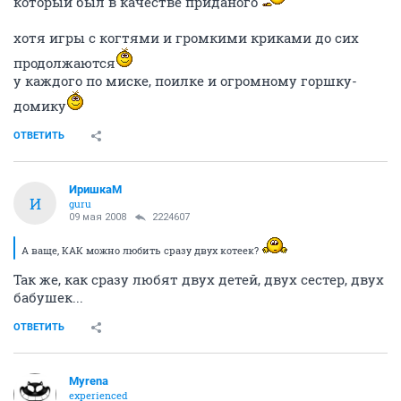
который был в качестве приданого
хотя игры с когтями и громкими криками до сих
продолжаются
у каждого по миске, поилке и огромному горшку-
домику
ОТВЕТИТЬ
ИришкаМ
И
guru
09 мая 2008
2224607
А ваще, КАК можно любить сразу двух котеек?
Так же, как сразу любят двух детей, двух сестер, двух
бабушек...
ОТВЕТИТЬ
Myrena
experienced