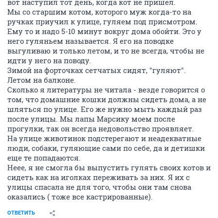
вот наступил тот день, когда кот не пришел.
Мы со старшим котом, которого муж когда-то на
ручках приучил к улице, гуляем под присмотром.
Ему то и надо 5-10 минут вокруг дома обойти. Это у
него гуляньем называется. Я его на поводке
выгуливаю и только летом, и то не всегда, чтобы не
идти у него на поводу.
Зимой на форточках сетчатых сидят, "гуляют".
Летом на балконе.
Сколько я литературы не читала - везде говорится о
том, что домашние кошки должны сидеть дома, а не
шляться по улице. Его же нужно мыть каждый раз
после улицы. Мы лапы Марсику моем после
прогулки, так он всегда недовольство проявляет.
На улице животинок подстерегают и неадекватные
люди, собаки, гуляющие сами по себе, да и детишки
еще те попадаются.
Неее, я не смогла бы выпустить гулять своих котов и
сидеть как на иголках переживать за них. Я их с
улицы спасала не для того, чтобы они там снова
оказались ( тоже все кастрированные).
ОТВЕТИТЬ