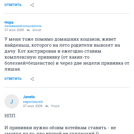
ОТВЕТИТЬ
Нора
Анонимный пользователь
07 мая 2008
alisat
У меня тоже помимо домашних кошаков, живет
найденыш, которого на лето родители вывозят на
дачу. Кот кастрирован и ежегодно ставим
комплексную прививку (от каких-то
болезней+бешенство) и через две недели прививка от
лишая.
ОТВЕТИТЬ
Janeta
J
experienced
07 мая 2008
Нора
НПП.
И прививки нужно обоим котейкам ставить - не
смотря на то, что второй не гуляющий ))