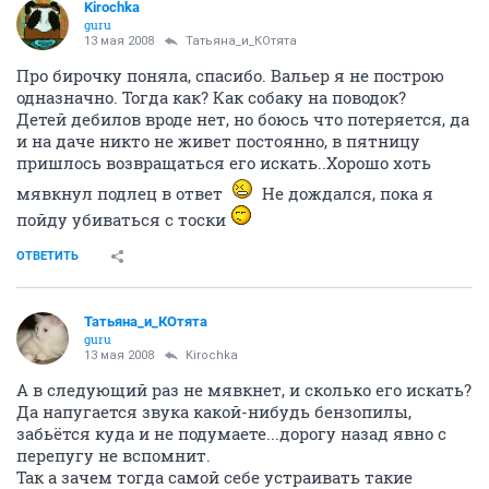
Kirochka
guru
13 мая 2008
Татьяна_и_КОтята
Про бирочку поняла, спасибо. Вальер я не построю
одназначно. Тогда как? Как собаку на поводок?
Детей дебилов вроде нет, но боюсь что потеряется, да
и на даче никто не живет постоянно, в пятницу
пришлось возвращаться его искать..Хорошо хоть
мявкнул подлец в ответ
Не дождался, пока я
пойду убиваться с тоски
ОТВЕТИТЬ
Татьяна_и_КОтята
guru
13 мая 2008
Kirochka
А в следующий раз не мявкнет, и сколько его искать?
Да напугается звука какой-нибудь бензопилы,
забьётся куда и не подумаете...дорогу назад явно с
перепугу не вспомнит.
Так а зачем тогда самой себе устраивать такие