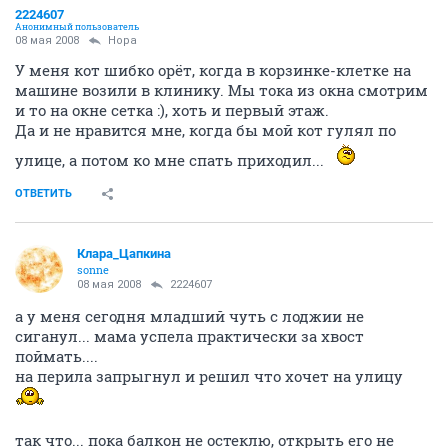
2224607
Анонимный пользователь
08 мая 2008
Нора
У меня кот шибко орёт, когда в корзинке-клетке на
машине возили в клинику. Мы тока из окна смотрим
и то на окне сетка :), хоть и первый этаж.
Да и не нравится мне, когда бы мой кот гулял по
улице, а потом ко мне спать приходил...
ОТВЕТИТЬ
Клара_Цапкина
sonne
08 мая 2008
2224607
а у меня сегодня младший чуть с лоджии не
сиганул... мама успела практически за хвост
поймать....
на перила запрыгнул и решил что хочет на улицу
так что... пока балкон не остеклю, открыть его не