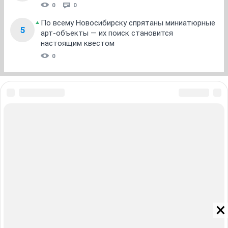
0
0
По всему Новосибирску спрятаны миниатюрные
5
арт-объекты — их поиск становится
настоящим квестом
0
ЗНАКОМСТВА В НОВОСИБИРСКЕ
ПОГОДА В НОВОСИБИРСКЕ
ПРОБКИ В НОВОСИБИРСКЕ
ФОРУМЫ В НОВОСИБИРСКЕ
ТЕЛЕПРОГРАММА В НОВОСИБИРСКЕ
АФИША В НОВОСИБИРСКЕ
ГОРОСКОП
КУРСЫ ВАЛЮТ В НОВОСИБИРСКЕ
ТУРИЗМ В НОВОСИБИРСКЕ
ПРОМОКОДЫ В НОВОСИБИРСКЕ
РЕКЛАМА В НОВОСИБИРСКЕ