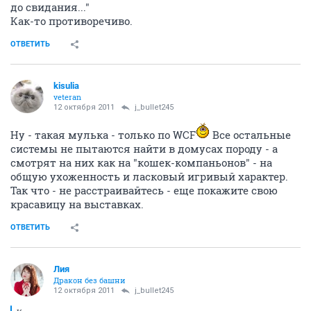
до свидания..."
Как-то противоречиво.
ОТВЕТИТЬ
kisulia
veteran
12 октября 2011
j_bullet245
Ну - такая мулька - только по WCF
Все остальные
системы не пытаются найти в домусах породу - а
смотрят на них как на "кошек-компаньонов" - на
общую ухоженность и ласковый игривый характер.
Так что - не расстраивайтесь - еще покажите свою
красавицу на выставках.
ОТВЕТИТЬ
Лия
Дракон без башни
12 октября 2011
j_bullet245