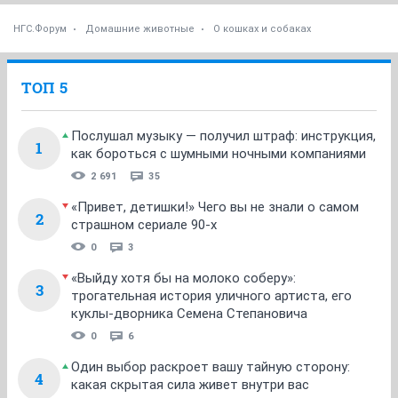
НГС.Форум
Домашние животные
О кошках и собаках
ТОП 5
Послушал музыку — получил штраф: инструкция,
1
как бороться с шумными ночными компаниями
2 691
35
«Привет, детишки!» Чего вы не знали о самом
2
страшном сериале 90-х
0
3
«Выйду хотя бы на молоко соберу»:
3
трогательная история уличного артиста, его
куклы-дворника Семена Степановича
0
6
Один выбор раскроет вашу тайную сторону:
4
какая скрытая сила живет внутри вас