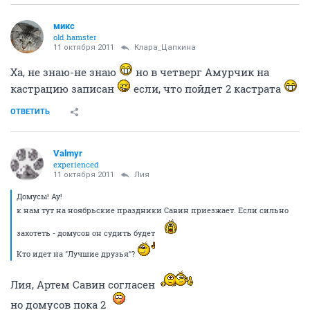
микс
old hamster
11 октября 2011
Клара_Цапкина
Ха, не знаю-не знаю
но в четверг Амурчик на
кастрацию записан
если, что пойдет 2 кастрата
ОТВЕТИТЬ
Valmyr
experienced
11 октября 2011
Лия
Домусы! Ау!
к нам тут на ноябрьские праздники Савин приезжает. Если сильно
захотеть - домусов он судить будет
Кто идет на "Лучшие друзья"?
Лия, Артем Савин согласен
но домусов пока 2