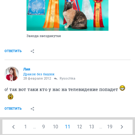
Звязда звезданутая
ОТВЕТИТЬ
Лия
Дракон без башни
28 февраля 2012
Rysochka
о! так вот таки кто у нас на телевидение попадет
ОТВЕТИТЬ
1
...
9
10
11
12
13
...
19