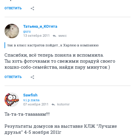
ОТВЕТИТЬ
Татьяна_и_КОтята
guru
13 октября 2011
микс
так в класс кастратов пойдет , к Харлею в компанию
Спасибки, всё теперь поняла и вспомнила.
Ты хоть фоточками то свежими порадуй своего
кошко-собо-семейства, найди пару минуток )
ОТВЕТИТЬ
Sawfish
v.i.p.пила
07 ноября 2011
kotomir
Та-та-та-таааааам!!!
Результаты домусов на выставке КЛЖ "Лучшие
друзья" 4-5 ноября 2011г