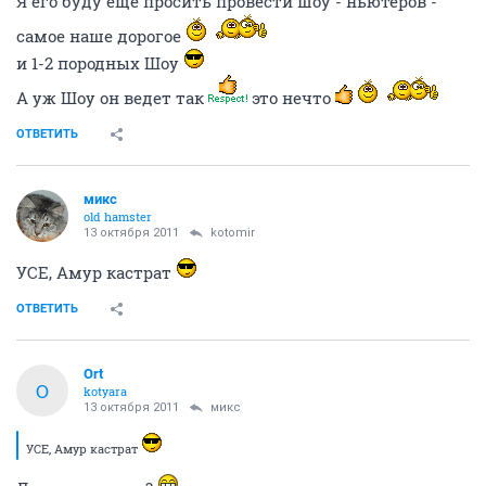
Я его буду еще просить провести шоу - ньютеров -
самое наше дорогое
и 1-2 породных Шоу
А уж Шоу он ведет так
это нечто
ОТВЕТИТЬ
микс
old hamster
13 октября 2011
kotomir
УСЕ, Амур кастрат
ОТВЕТИТЬ
Ort
O
kotyara
13 октября 2011
микс
УСЕ, Амур кастрат