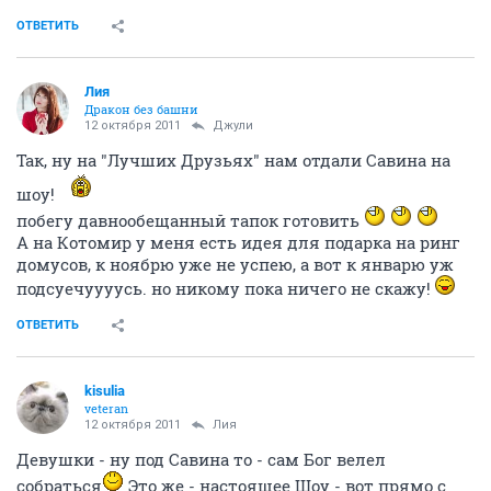
ОТВЕТИТЬ
Лия
Дракон без башни
12 октября 2011
Джули
Так, ну на "Лучших Друзьях" нам отдали Савина на
шоу!
побегу давнообещанный тапок готовить
А на Котомир у меня есть идея для подарка на ринг
домусов, к ноябрю уже не успею, а вот к январю уж
подсуечуууусь. но никому пока ничего не скажу!
ОТВЕТИТЬ
kisulia
veteran
12 октября 2011
Лия
Девушки - ну под Савина то - сам Бог велел
собраться
Это же - настоящее Шоу - вот прямо с