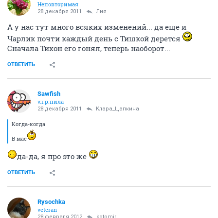
Неповторимая
28 декабря 2011
Лия
А у нас тут много всяких изменений... да еще и
Чарлик почти каждый день с Тишкой дерется
Сначала Тихон его гонял, теперь наоборот...
ОТВЕТИТЬ
Sawfish
v.i.p.пила
28 декабря 2011
Клара_Цапкина
Когда-когда
В мае
да-да, я про это же
ОТВЕТИТЬ
Rysochka
veteran
28 февраля 2012
kotomir