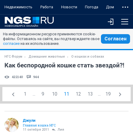
Недвижимость
Работа
Новости
Погода
Дом
На информационном ресурсе применяются cookie-
Согласен
файлы. Оставаясь на сайте, вы подтверждаете свое
согласие
на их использование.
НГС.Форум
Домашние животные
О кошках и собаках
Как беспородной кошке стать звездой?!
422140
944
1
...
9
10
11
12
13
...
19
Джули
Главная кошка НГС
11 октября 2011
Лия