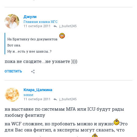
Джули
Главная кошка НГС
11 октября 2011
j_bullet245
На Британку без документов
Вот она.
Ну и...есть у нее шансы..?
пока не сходите...не узнаете ))))
ОТВЕТИТЬ
Клара_Цапкина
sonne
11 октября 2011
j_bullet245
на выставке по системам MFA или ICU будут рады
любому фентипу
на WCF сложнее, но пробовать можно и нужно
Это
для Вас она фентип, а эксперты могут сказать, что