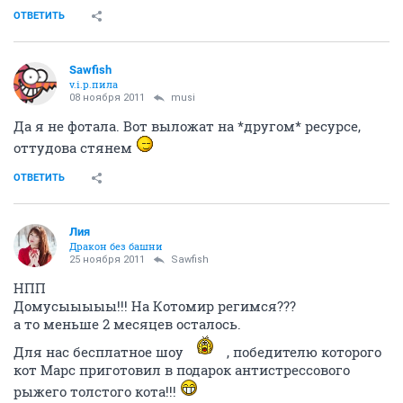
ОТВЕТИТЬ
Sawfish
v.i.p.пила
08 ноября 2011
musi
Да я не фотала. Вот выложат на *другом* ресурсе,
оттудова стянем
ОТВЕТИТЬ
Лия
Дракон без башни
25 ноября 2011
Sawfish
НПП
Домусыыыыы!!! На Котомир регимся???
а то меньше 2 месяцев осталось.
Для нас бесплатное шоу
, победителю которого
кот Марс приготовил в подарок антистрессового
рыжего толстого кота!!!