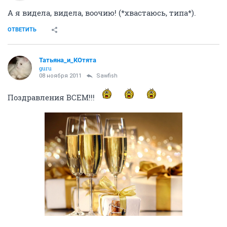
А я видела, видела, воочию! (*хвастаюсь, типа*).
ОТВЕТИТЬ
Татьяна_и_КОтята
guru
08 ноября 2011
Sawfish
Поздравления ВСЕМ!!!