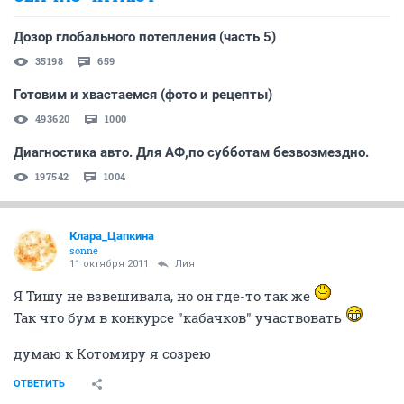
Дозор глобального потепления (часть 5)
35198
659
Готовим и хвастаемся (фото и рецепты)
493620
1000
Диагностика авто. Для АФ,по субботам безвозмездно.
197542
1004
Клара_Цапкина
sonne
11 октября 2011
Лия
Я Тишу не взвешивала, но он где-то так же
Так что бум в конкурсе "кабачков" участвовать
думаю к Котомиру я созрею
ОТВЕТИТЬ