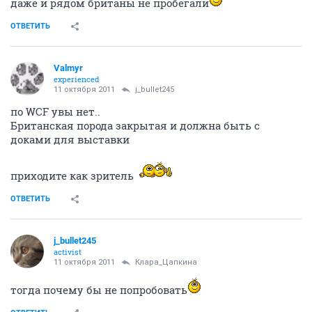
даже и рядом британы не пробегали
ОТВЕТИТЬ
Valmyr
experienced
11 октября 2011
j_bullet245
по WCF увы нет..
Британская порода закрытая и должна быть с
доками для выставки
приходите как зритель
ОТВЕТИТЬ
j_bullet245
activist
11 октября 2011
Клара_Цапкина
тогда почему бы не попробовать