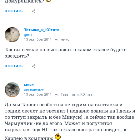
Домурлыкался?
ОТВЕТИТЬ
Татьяна_и_КОтята
guru
13 октября 2011
микс
Так вы сейчас на выставках в каком классе будете
звездить?
ОТВЕТИТЬ
микс
old hamster
13 октября 2011
Татьяна_и_КОтята
Да мы Танюш особо то и не ходим на выставки и
тощий скелет не звездит ( недавно ходили на 1 день и
то титул закрыть и без Микуси) , а сейчас так вообще
Чармунчик -не до этого. Может и получится
вырваться под НГ так в класс кастратов пойдет , к
Харлею в компанию