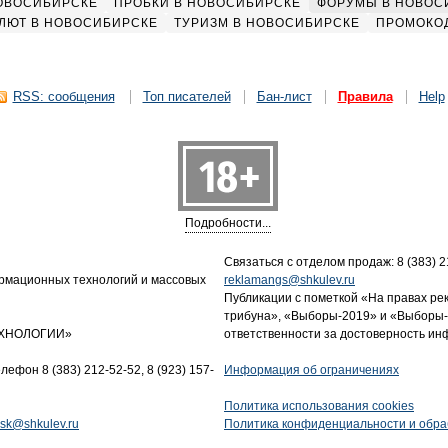
НОВОСИБИРСКЕ
ПРОБКИ В НОВОСИБИРСКЕ
ФОРУМЫ В НОВОС
ЛЮТ В НОВОСИБИРСКЕ
ТУРИЗМ В НОВОСИБИРСКЕ
ПРОМОКО
RSS: сообщения
Топ писателей
Бан-лист
Правила
Help
Подробности...
Связаться с отделом продаж: 8 (383) 21
ормационных технологий и массовых
reklamangs@shkulev.ru
Публикации с пометкой «На правах ре
трибуна», «Выборы-2019» и «Выборы-
ТЕХНОЛОГИИ»
ответственности за достоверность и
лефон 8 (383) 212-52-52, 8 (923) 157-
Информация об ограничениях
Политика использования cookies
tnsk@shkulev.ru
Политика конфиденциальности и обра