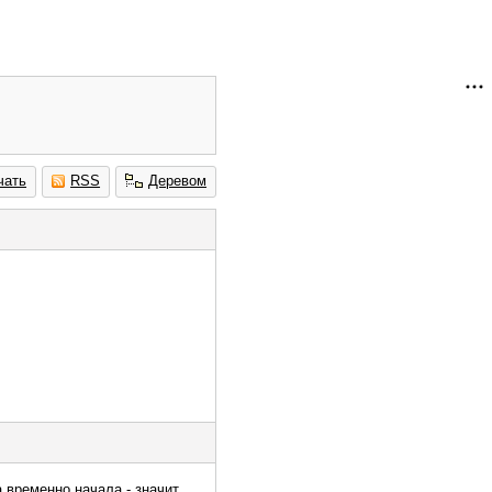
чать
RSS
Деревом
а временно начала - значит