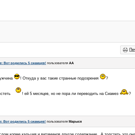
Пе
e: Вот родились 5 сиамцев!
пользователя
AA
мужчина
! Откуда у вас такие странные подозрения
?
лстеть
! ей 5 месяцев, но не пора ли переводить на Сиамез
?
e: Вот родились 5 сиамцев!
пользователя
Марыся
ослом корме кальция и витаминов другое содержание.. А толстеть это он