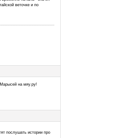
тайской веточке и по
 Марысей на мяу.ру!
тят послушать истории про