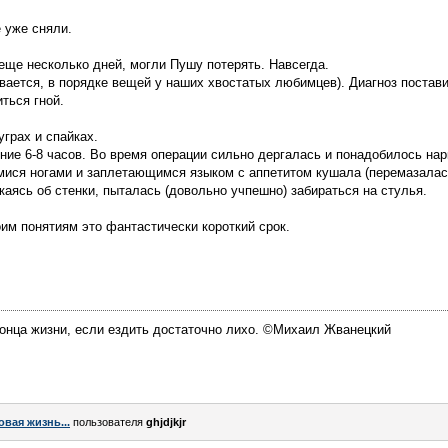
 уже сняли.
ще несколько дней, могли Пушу потерять. Навсегда.
ся, в порядке вещей у наших хвостатых любимцев). Диагноз постави
ться гной.
уграх и спайках.
ние 6-8 часов. Во время операции сильно дергалась и понадобилось нар
мися ногами и заплетающимся языком с аппетитом кушала (перемазалась
каясь об стенки, пыталась (довольно учпешно) забираться на стулья.
им понятиям это фантастически короткий срок.
конца жизни, если ездить достаточно лихо. ©Михаил Жванецкий
овая жизнь...
пользователя
ghjdjkjr