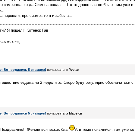
это замечала, когда Симона росла... Что-то давно вас не было - мы уже в 
...
а перешли, про сиамез-то я и забыла...
ти? Я пошел!" Котенок Гав
.09.06 11:37)
e: Вот родились 5 сиамцев!
пользователя
Yvette
тешествие ездила на 2 недели :o. Скоро буду регулярно обозначаться с
e: Вот родились 5 сиамцев!
пользователя
Марыся
Поздравляю!! Желаю всяческих благ
А в теме появляйся, там уже хо