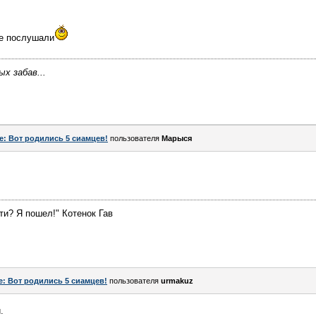
же послушали
х забав...
e: Вот родились 5 сиамцев!
пользователя
Марыся
ти? Я пошел!" Котенок Гав
e: Вот родились 5 сиамцев!
пользователя
urmakuz
.