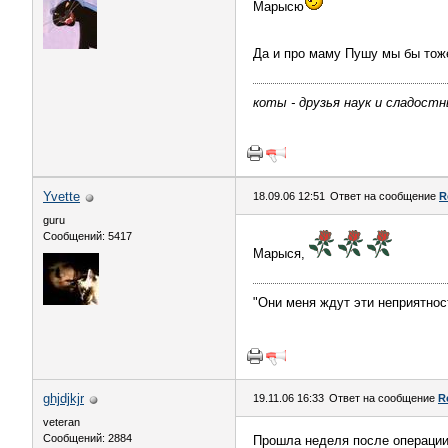
Марысю
Да и про маму Пушу мы бы то
коты - друзья наук и сладостны
Yvette
18.09.06 12:51
Ответ на сообщение
R
guru
Сообщений: 5417
Марыся,
"Они меня ждут эти неприятнос
ghjdjkjr
19.11.06 16:33
Ответ на сообщение
R
veteran
Сообщений: 2884
Прошла неделя после операции