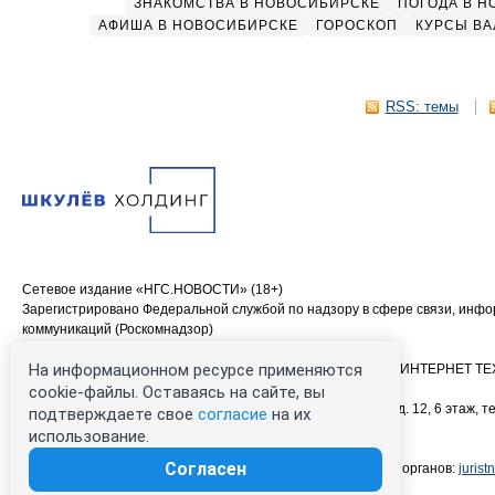
ЗНАКОМСТВА В НОВОСИБИРСКЕ
ПОГОДА В 
АФИША В НОВОСИБИРСКЕ
ГОРОСКОП
КУРСЫ ВА
RSS: темы
Сетевое издание «НГС.НОВОСТИ» (18+)
Зарегистрировано Федеральной службой по надзору в сфере связи, инф
коммуникаций (Роскомнадзор)
Свидетельство о регистрации СМИ ЭЛ № ФС 77—84683
На информационном ресурсе применяются
Учредитель: Общество с ограниченной ответственностью «ИНТЕРНЕТ 
Главный редактор: Громкова Елена Александровна
cookie-файлы. Оставаясь на сайте, вы
Адрес редакции: 630099, Россия, Новосибирск, ул. Ленина, д. 12, 6 этаж, те
подтверждаете свое
согласие
на их
00-00 (круглосуточно)
использование.
Электронный адрес редакции:
ngs@shkulev.ru
Согласен
Контактные данные для Роскомнадзора и государственных органов:
juris
Техподдержка:
help@shkulev.ru
, 8 (800) 200-03-83 (доб.3)