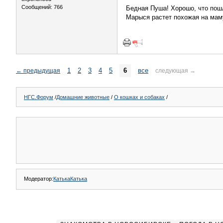
Сообщений: 766
Бедная Пуша! Хорошо, что пошл
Марыся растет похожая на маму.
1
2
3
4
5
6
все
←
предыдущая
следующая
→
НГС.Форум
/
Домашние животные
/
О кошках и собаках
/
Модератор:
КатькаКатька