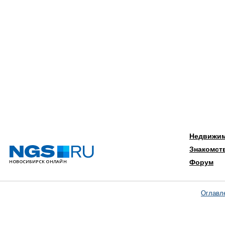
Недвижи
Знакомст
Форум
Оглавл