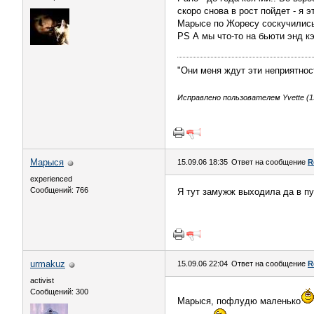
скоро снова в рост пойдет - я 
Марысе по Жоресу соскучились
PS А мы что-то на бьюти энд кэ
"Они меня ждут эти неприятнос
Исправлено пользователем Yvette (15
Марыся
15.09.06 18:35
Ответ на сообщение
R
experienced
Сообщений: 766
Я тут замужж выходила да в пу
urmakuz
15.09.06 22:04
Ответ на сообщение
R
activist
Сообщений: 300
Марыся, пофлудю маленько