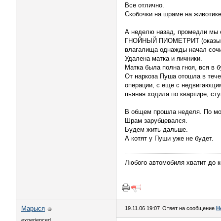
Все отлично.
Скобочки на шраме на животике
А неделю назад, промедли мы е
ГНОЙНЫЙ ПИОМЕТРИТ (оказывает
влагалища однажды начал сочи
Удалена матка и яичники.
Матка была полна гноя, вся в б
От наркоза Пуша отошла в тече
операции, с еще с недвигающи
пьяная ходила по квартире, сту
В общем прошла неделя. По мо
Шрам зарубцевался.
Будем жить дальше.
А котят у Пуши уже не будет.
Любого автомобиля хватит до 
Марыся
19.11.06 19:07
Ответ на сообщение
Н
experienced