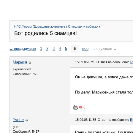
НГС.Форум
/
Домашние животные
/
О кошках и собаках
/
Вот родились 5 сиамцев!
1
2
3
4
5
6
все
←
предыдущая
следующая
→
Марыся
15.09.06 07:19
Ответ на сообщение
R
experienced
Сообщений: 766
Он не девушка, а вовсе даже 
По делу. Марысенция стала то
Yvette
15.09.06 11:35
Ответ на сообщение
R
guru
Сообщений: 5417
Рано - до года коячий.. Во взр