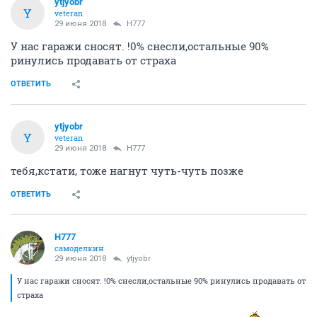
ytjyobr
Y
veteran
29 июня 2018
H777
У нас гаражи сносят. !0% снесли,остальные 90%
ринулись продавать от страха
ОТВЕТИТЬ
ytjyobr
Y
veteran
29 июня 2018
H777
тебя,кстати, тоже нагнут чуть-чуть позже
ОТВЕТИТЬ
H777
самоделкин
29 июня 2018
ytjyobr
У нас гаражи сносят. !0% снесли,остальные 90% ринулись продавать от
страха