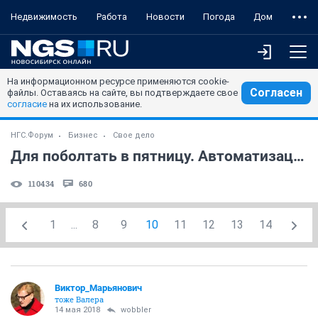
Недвижимость
Работа
Новости
Погода
Дом
На информационном ресурсе применяются cookie-
Согласен
файлы. Оставаясь на сайте, вы подтверждаете свое
согласие
на их использование.
НГС.Форум
Бизнес
Свое дело
Для поболтать в пятницу. Автоматизация и налоги
110434
680
1
...
8
9
10
11
12
13
14
Виктор_Марьянович
тоже Валера
14 мая 2018
wobbler