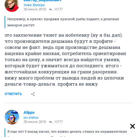
тоже Валера
30 июня 2018
H777
Например, в кризис продажи красной рыбы падают, а дешевых
макарон растут
это заключение тянет на нобелевку (ну я бы дал).
что производители дешмана будут в профите -
совсем не факт. ведь при производстве дешмана
наценка крайне низкая, потребитель ориентирован
только на цену, а значит всегда найдется умник,
который будет ужиматься до последнего. итого -
жесточайшая конкуренция на грани разорения.
вижу много проблем от вывода людей из цепочки
деньги-товар-деньги. профита не вижу.
ОТВЕТИТЬ
Alippa
no status
30 июня 2018
H777
Я еще лет 5 назад писал, что нужно делать ставку на перманентную