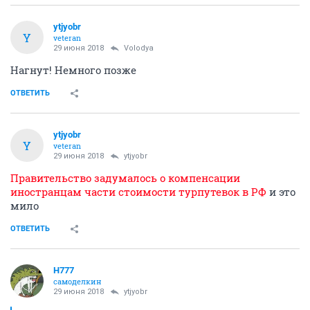
ytjyobr
Y
veteran
29 июня 2018
Volodya
Нагнут! Немного позже
ОТВЕТИТЬ
ytjyobr
Y
veteran
29 июня 2018
ytjyobr
Правительство задумалось о компенсации
иностранцам части стоимости турпутевок в РФ
и это
мило
ОТВЕТИТЬ
H777
самоделкин
29 июня 2018
ytjyobr