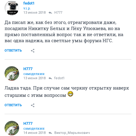
fedot1
v.i.p.
13 июня 2018
H777
Да писал же, как без этого, отреагировали даже,
посадили Никитку Белых и Лёху Улюкаева, но на
прямо поставленный вопрос так и не ответили, на
вас одна надежа, на светлые умы форума НГС.
ОТВЕТИТЬ
H777
самоделкин
13 июня 2018
fedot1
Ладна тада. При случае сам черкну открытку наверх
старшим с этим вопросом
ОТВЕТИТЬ
H777
самоделкин
14 июня 2018
Виктор_Марьянович