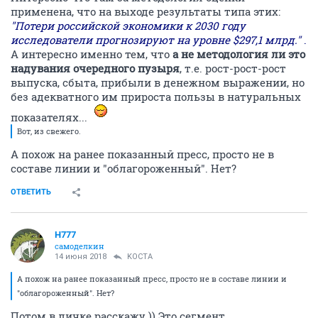
применена, что на выходе результаты типа этих:
"Потери российской экономики к 2030 году
исследователи прогнозируют на уровне $297,1 млрд."
.
А интересно именно тем, что
а не методология ли это
надувания очередного пузыря
, т.е. рост-рост-рост
выпуска, сбыта, прибыли в денежном выражении, но
без адекватного им прироста пользы в натуральных
показателях...
Вот, из свежего.
А похож на ранее показанный пресс, просто не в
составе линии и "облагороженный". Нет?
ОТВЕТИТЬ
H777
самоделкин
14 июня 2018
KOCTA
А похож на ранее показанный пресс, просто не в составе линии и
"облагороженный". Нет?
Потом в личке расскажу )) Это сегмент