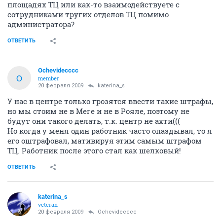
площадях ТЦ или как-то взаимодействуете с
сотрудниками тругих отделов ТЦ помимо
администратора?
ОТВЕТИТЬ
Ochevidecccc
O
member
20 февраля 2009
katerina_s
У нас в центре только грозятся ввести такие штрафы,
но мы стоим не в Меге и не в Рояле, поэтому не
будут они такого делать, т.к. центр не ахти(((
Но когда у меня один работник часто опаздывал, то я
его оштрафовал, мативируя этим самым штрафом
ТЦ. Работник после этого стал как шелковый!
ОТВЕТИТЬ
katerina_s
veteran
20 февраля 2009
Ochevidecccc