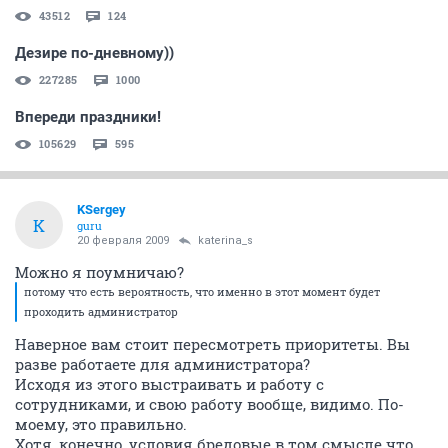
43512
124
Дезире по-дневному))
227285
1000
Впереди праздники!
105629
595
KSergey
K
guru
20 февраля 2009
katerina_s
Можно я поумничаю?
потому что есть вероятность, что именно в этот момент будет
проходить администратор
Наверное вам стоит пересмотреть приоритеты. Вы
разве работаете для администратора?
Исходя из этого выстраивать и работу с
сотрудниками, и свою работу вообще, видимо. По-
моему, это правильно.
Хотя, конечно, условия бредовые в том смысле что