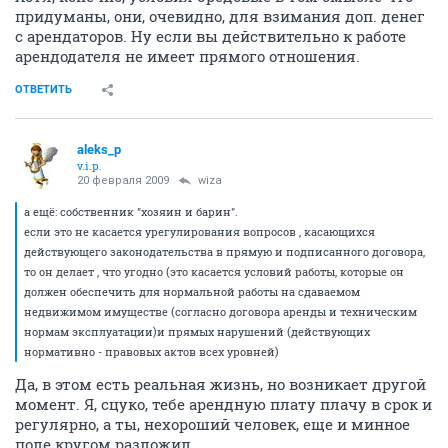
придуманы, они, очевидно, для взимания доп. денег
с арендаторов. Ну если вы действительно к работе
арендодателя не имеет прямого отношения.
ОТВЕТИТЬ
aleks_p
v.i.p.
20 февраля 2009
wiza
а ещё: собственник "хозяин и барин".
если это не касается урегулирования вопросов , касающихся
действующего законодательства в прямую и подписанного договора,
то он делает , что угодно (это касается условий работы, которые он
должен обеспечить для нормальной работы на сдаваемом
недвижимом имуществе (согласно договора аренды и техническим
нормам эксплуатации)и прямых нарушений (действующих
нормативно - правовых актов всех уровней)
Да, в этом есть реальная жизнь, но возникает другой
момент. Я, сцуко, тебе арендную плату плачу в срок и
регулярно, а ты, нехороший человек, еще и минное
поле кругом разложил.