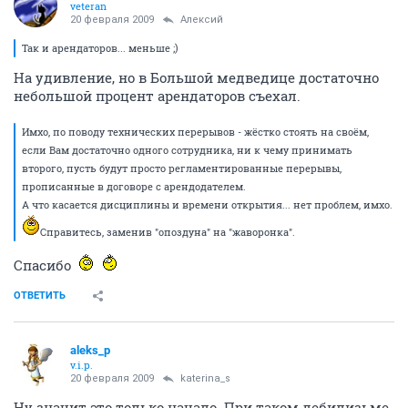
veteran
20 февраля 2009
Алексий
Так и арендаторов... меньше ;)
На удивление, но в Большой медведице достаточно
небольшой процент арендаторов съехал.
Имхо, по поводу технических перерывов - жёстко стоять на своём,
если Вам достаточно одного сотрудника, ни к чему принимать
второго, пусть будут просто регламентированные перерывы,
прописанные в договоре с арендодателем.
А что касается дисциплины и времени открытия... нет проблем, имхо.
Справитесь, заменив "опоздуна" на "жаворонка".
Спасибо
ОТВЕТИТЬ
aleks_p
v.i.p.
20 февраля 2009
katerina_s
Ну значит это только начало. При таком дебилизьме