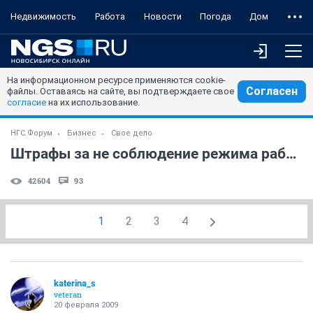
Недвижимость
Работа
Новости
Погода
Дом
На информационном ресурсе применяются cookie-
Согласен
файлы. Оставаясь на сайте, вы подтверждаете свое
согласие
на их использование.
НГС.Форум
Бизнес
Свое дело
Штрафы за не соблюдение режима работы
42604
93
1
2
3
4
katerina_s
veteran
20 февраля 2009