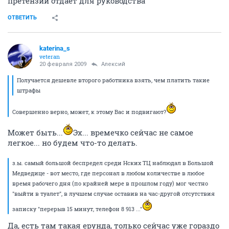
претензии отдает для руководства
ОТВЕТИТЬ
katerina_s
veteran
20 февраля 2009
Алексий
Получается дешевле второго работника взять, чем платить такие
штрафы
Совершенно верно, может, к этому Вас и подвигают?
Может быть...
Эх... времечко сейчас не самое
легкое... но будем что-то делать.
з.ы. самый большой беспредел среди Нских ТЦ наблюдал в Большой
Медведице - вот место, где персонал в любом количестве в любое
время рабочего дня (по крайней мере в прошлом году) мог честно
"выйти в туалет", в лучшем случае оставив на час-другой отсутствия
записку "перерыв 15 минут, телефон 8 913 ..."
Да, есть там такая ерунда, только сейчас уже гораздо