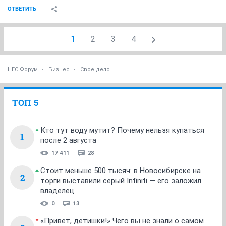
ОТВЕТИТЬ
1
2
3
4
НГС.Форум
Бизнес
Свое дело
ТОП 5
Кто тут воду мутит? Почему нельзя купаться
1
после 2 августа
17 411
28
Стоит меньше 500 тысяч: в Новосибирске на
2
торги выставили серый Infiniti — его заложил
владелец
0
13
«Привет, детишки!» Чего вы не знали о самом