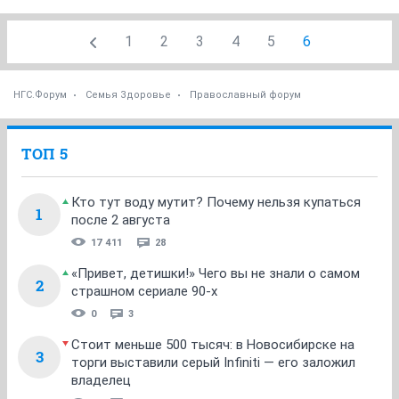
1
2
3
4
5
6
НГС.Форум
Семья Здоровье
Православный форум
ТОП 5
Кто тут воду мутит? Почему нельзя купаться
1
после 2 августа
17 411
28
«Привет, детишки!» Чего вы не знали о самом
2
страшном сериале 90-х
0
3
Стоит меньше 500 тысяч: в Новосибирске на
3
торги выставили серый Infiniti — его заложил
владелец