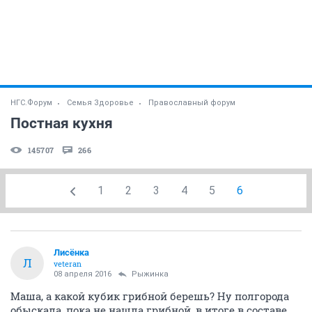
НГС.Форум
Семья Здоровье
Православный форум
Постная кухня
145707
266
1
2
3
4
5
6
Лисёнка
Л
veteran
08 апреля 2016
Рыжинка
Маша, а какой кубик грибной берешь? Ну полгорода
обыскала, пока не нашла грибной, в итоге в составе