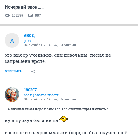
Ночерний звон.....
102195
997
АВСД
А
guru
04 октября 2016
Клонгрин
это выбор учеников, они довольны. песня не
запрещена вроде.
ОТВЕТИТЬ
180207
бес нравственности
04 октября 2016
Клонгрин
А школьникам надо прям все-все субкультуры изучать?
ну а пуркуа бы и не па
в школе есть урок музыки (хор), он был скучен ещё