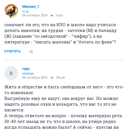
Михаил_1
v.i.p.
06 октября 2016
rops
означает ли это, что на ИЗО в школе надо учиться
делать наколки, на трудах - заточки (М) и баланду
(Ж) (задание "со звёздочкой" - "чифир"), а на
литературе - "писать малявы" и "ботать по фене"?
ОТВЕТИТЬ
rops
R
veteran
06 октября 2016
34-ый
Жить в обществе и быть свободным от него - это что-
то новенькое.
Выгребную яму не ищут, она вокруг вас. Но можно
надеть розовые очки и козырять, что вас то это не
касается.
А теперь ответьте на вопрос - почему матерную речь
30-40 лет назад не то, что в школе, на улице редко
когда услышать можно было? А сейчас - кругом на