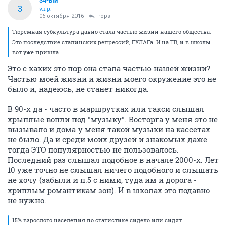
34-ый
3
v.i.p.
06 октября 2016
rops
Тюремная субкультура давно стала частью жизни нашего общества.
Это последствие сталинских репрессий, ГУЛАГа. И на ТВ, и в школы
вот уже пришла.
Это с каких это пор она стала частью нашей жизни?
Частью моей жизни и жизни моего окружение это не
было и, надеюсь, не станет никогда.
В 90-х да - часто в маршрутках или такси слышал
хрыплые вопли под "музыку". Восторга у меня это не
вызывало и дома у меня такой музыки на кассетах
не было. Да и среди моих друзей и знакомых даже
тогда ЭТО популярностью не пользовалось.
Последний раз слышал подобное в начале 2000-х. Лет
10 уже точно не слышал ничего подобного и слышать
не хочу (забыли и п.5 с ними, туда им и дорога -
хриплым романтикам зон). И в школах это подавно
не нужно.
15% взрослого населения по статистике сидело или сидят.