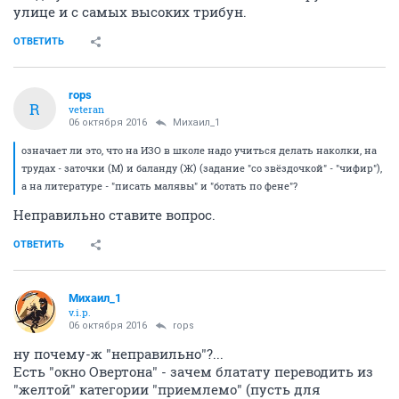
улице и с самых высоких трибун.
ОТВЕТИТЬ
rops
R
veteran
06 октября 2016
Михаил_1
означает ли это, что на ИЗО в школе надо учиться делать наколки, на
трудах - заточки (М) и баланду (Ж) (задание "со звёздочкой" - "чифир"),
а на литературе - "писать малявы" и "ботать по фене"?
Неправильно ставите вопрос.
ОТВЕТИТЬ
Михаил_1
v.i.p.
06 октября 2016
rops
ну почему-ж "неправильно"?...
Есть "окно Овертона" - зачем блатату переводить из
"желтой" категории "приемлемо" (пусть для