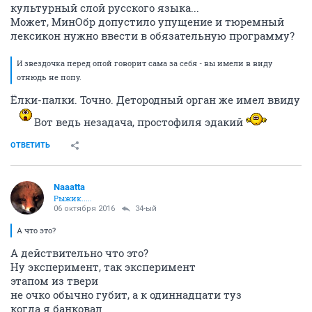
культурный слой русского языка...
Может, МинОбр допустило упущение и тюремный
лексикон нужно ввести в обязательную программу?
И звездочка перед опой говорит сама за себя - вы имели в виду
отнюдь не попу.
Ёлки-палки. Точно. Детородный орган же имел ввиду
Вот ведь незадача, простофиля эдакий
ОТВЕТИТЬ
Naaatta
Рыжик.....
06 октября 2016
34-ый
А что это?
А действительно что это?
Ну эксперимент, так эксперимент
этапом из твери
не очко обычно губит, а к одиннадцати туз
когда я банковал