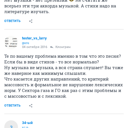
Нет музыки - нет претензий
Не считать же
всерьез эти три аккорда музыкой. А стихи надо на
литературе изучать.
ОТВЕТИТЬ
tester_vs_larry
guru
04 октября 2016
Клонгрин
Те по вашему проблема именно в том что это песня?
Если бы в виде стихов - то все нормально?
Ну музыка не музыка, а вся страна слушает! Вы тоже
же наверное как минимум слышали.
Что касается других направлений, то критерий
массовость и формальное не нарушение лексических
норм. У Сектора газа и ГО как раз с этим проблемы и
с массовостью и с лексикой.
ОТВЕТИТЬ
34-ый
3
v.i.p.