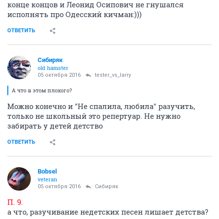
конце концов и Леонид Осипович не гнушался
исполнять про Одесский кичман:)))
ОТВЕТИТЬ
Сибиряк
old hamster
05 октября 2016
tester_vs_larry
А что в этом плохого?
Можно конечно и "Не спалила, любила" разучить,
только не школьный это репертуар. Не нужно
забирать у детей детство
ОТВЕТИТЬ
Bobsel
veteran
05 октября 2016
Сибиряк
П. 9.
а что, разучивание недетских песен лишает детства?