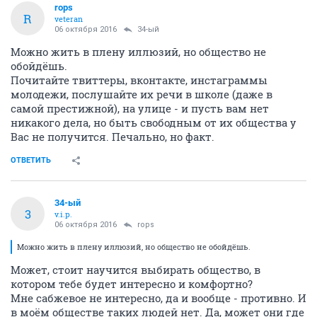
rops
R
veteran
06 октября 2016
34-ый
Можно жить в плену иллюзий, но общество не
обойдёшь.
Почитайте твиттеры, вконтакте, инстаграммы
молодежи, послушайте их речи в школе (даже в
самой престижной), на улице - и пусть вам нет
никакого дела, но быть свободным от их общества у
Вас не получится. Печально, но факт.
ОТВЕТИТЬ
34-ый
3
v.i.p.
06 октября 2016
rops
Можно жить в плену иллюзий, но общество не обойдёшь.
Может, стоит научится выбирать общество, в
котором тебе будет интересно и комфортно?
Мне сабжевое не интересно, да и вообще - противно. И
в моём обществе таких людей нет. Да, может они где