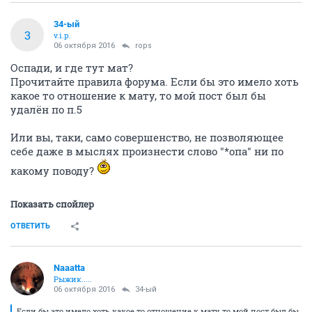
34-ый
3
v.i.p.
06 октября 2016
rops
Оспади, и где тут мат?
Прочитайте правила форума. Если бы это имело хоть
какое то отношение к мату, то мой пост был бы
удалён по п.5
Или вы, таки, само совершенство, не позволяющее
себе даже в мыслях произнести слово "*опа" ни по
какому поводу?
Показать спойлер
ОТВЕТИТЬ
Naaatta
Рыжик.....
06 октября 2016
34-ый
Если бы это имело хоть какое то отношение к мату, то мой пост был бы