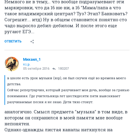
Немного не в тему,.. что вообще подразумевают эти
маркировки, что да 16 ни-ни, а 16 "Мама/папа а что
такое владимирский централ? Туз? Этап? Банковать?
Согрешит... итд) Ну в общем становится понятно сто
чадо выросло дебил-дебилом. И после этого еще
ругают ЕГЭ...
ОТВЕТИТЬ
Михаил_1
v.i.p.
05 октября 2016
180207
в школе есть урок музыки (хор), он был скучен ещё во времена моего
детства.
Сейчас репертуарчик, который разучивает моя дочь, вообще за гранью
понимания. Где учительница лет шестидесяти пяти выискивает
разучиваемые песни я не знаю. Дети тихо стонут.
аналогично. Смысл предмета "музыка" в том виде, в
котором он сохранился в моей памяти мне вообще
непонятен.
Однако однажды листая каналы наткнулся на