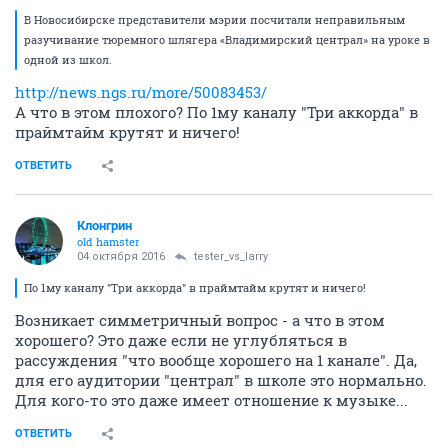
В Новосибирске представители мэрии посчитали неправильным
разучивание тюремного шлягера «Владимирский централ» на уроке в
одной из школ.
http://news.ngs.ru/more/50083453/
А что в этом плохого? По 1му каналу "Три аккорда" в
праймтайм крутят и ничего!
ОТВЕТИТЬ
Клонгрин
old hamster
04 октября 2016
tester_vs_larry
По 1му каналу "Три аккорда" в праймтайм крутят и ничего!
Возникает симметричный вопрос - а что в этом
хорошего? Это даже если не углубляться в
рассуждения "что вообще хорошего на 1 канале". Да,
для его аудитории "централ" в школе это нормально.
Для кого-то это даже имеет отношение к музыке...
ОТВЕТИТЬ