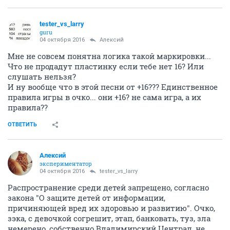
tester_vs_larry
guru
04 октября 2016
Алексий
Мне не совсем понятна логика такой маркировки...
Что не продадут пластинку если тебе нет 16? Или
слушать нельзя?
И ну вообще что в этой песни от +16??? Единственное
правила игры в очко... они +16? не сама игра, а их
правила??
ОТВЕТИТЬ
Алексий
экспериментатор
04 октября 2016
tester_vs_larry
Распространение среди детей запрещено, согласно
закона "О защите детей от информации,
причиняющей вред их здоровью и развитию". Очко,
зэка, с девочкой согрешит, этап, банковать, туз, зла
немерено, собственно Владимирский Централ, не