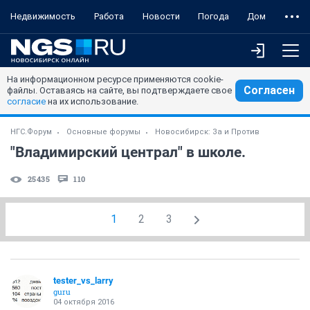
Недвижимость
Работа
Новости
Погода
Дом
На информационном ресурсе применяются cookie-
Согласен
файлы. Оставаясь на сайте, вы подтверждаете свое
согласие
на их использование.
НГС.Форум
Основные форумы
Новосибирск: За и Против
"Владимирский централ" в школе.
25435
110
1
2
3
tester_vs_larry
guru
04 октября 2016