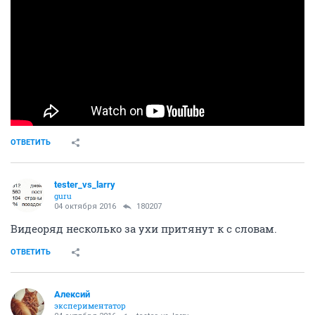
ОТВЕТИТЬ
tester_vs_larry
guru
04 октября 2016
180207
Видеоряд несколько за ухи притянут к с словам.
ОТВЕТИТЬ
Алексий
экспериментатор