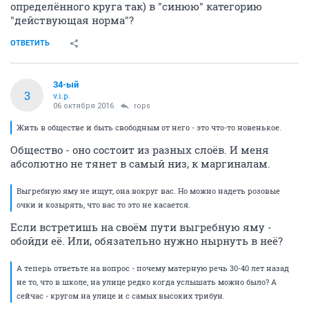
определённого круга так) в "синюю" категорию
"действующая норма"?
ОТВЕТИТЬ
34-ый
3
v.i.p.
06 октября 2016
rops
Жить в обществе и быть свободным от него - это что-то новенькое.
Общество - оно состоит из разных слоёв. И меня
абсолютно не тянет в самый низ, к маргиналам.
Выгребную яму не ищут, она вокруг вас. Но можно надеть розовые
очки и козырять, что вас то это не касается.
Если встретишь на своём пути выгребную яму -
обойди её. Или, обязательно нужно нырнуть в неё?
А теперь ответьте на вопрос - почему матерную речь 30-40 лет назад
не то, что в школе, на улице редко когда услышать можно было? А
сейчас - кругом на улице и с самых высоких трибун.