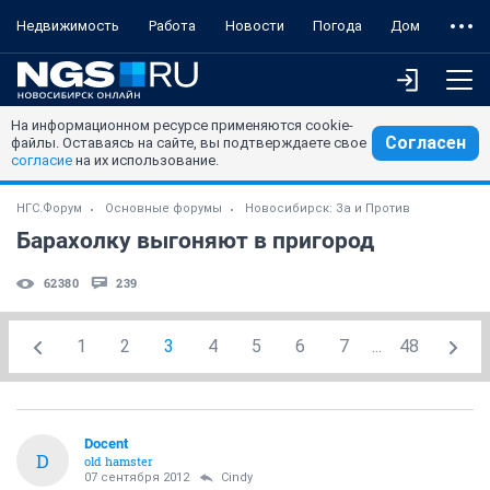
Недвижимость
Работа
Новости
Погода
Дом
На информационном ресурсе применяются cookie-
Согласен
файлы. Оставаясь на сайте, вы подтверждаете свое
согласие
на их использование.
НГС.Форум
Основные форумы
Новосибирск: За и Против
Барахолку выгоняют в пригород
62380
239
1
2
3
4
5
6
7
...
48
Docent
D
old hamster
07 сентября 2012
Cindy