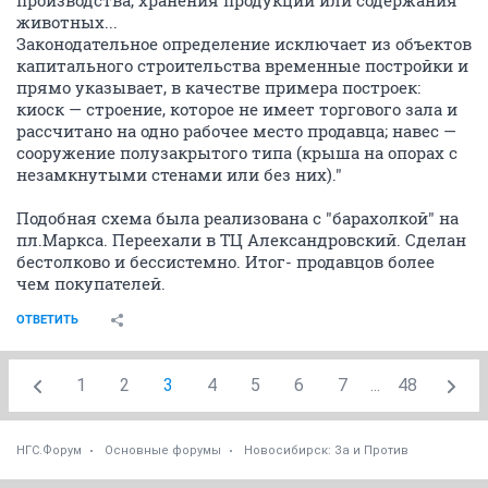
производства, хранения продукции или содержания
животных...
Законодательное определение исключает из объектов
капитального строительства временные постройки и
прямо указывает, в качестве примера построек:
киоск — строение, которое не имеет торгового зала и
рассчитано на одно рабочее место продавца; навес —
сооружение полузакрытого типа (крыша на опорах с
незамкнутыми стенами или без них)."
Подобная схема была реализована с "барахолкой" на
пл.Маркса. Переехали в ТЦ Александровский. Сделан
бестолково и бессистемно. Итог- продавцов более
чем покупателей.
ОТВЕТИТЬ
1
2
3
4
5
6
7
...
48
НГС.Форум
Основные форумы
Новосибирск: За и Против