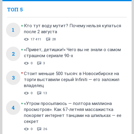
ТОП 5
Кто тут воду мутит? Почему нельзя купаться
1
после 2 августа
17 411
28
«Привет, детишки!» Чего вы не знали о самом
2
страшном сериале 90-х
0
3
Стоит меньше 500 тысяч: в Новосибирске на
3
торги выставили серый Infiniti — его заложил
владелец
0
13
«Утром просыпаюсь — полтора миллиона
4
просмотров». Как 67-летняя массажистка
покоряет интернет танцами на шпильках — ее
секрет
0
26