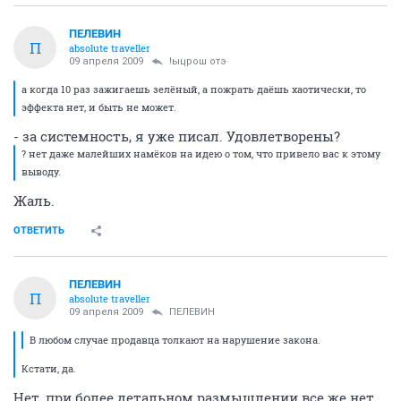
ПЕЛЕВИН
П
absolute traveller
09 апреля 2009
!ыцрош отэ
а когда 10 раз зажигаешь зелёный, а пожрать даёшь хаотически, то
эффекта нет, и быть не может.
- за системность, я уже писал. Удовлетворены?
? нет даже малейших намёков на идею о том, что привело вас к этому
выводу.
Жаль.
ОТВЕТИТЬ
ПЕЛЕВИН
П
absolute traveller
09 апреля 2009
ПЕЛЕВИН
В любом случае продавца толкают на нарушение закона.
Кстати, да.
Нет, при более детальном размышлении все же нет.