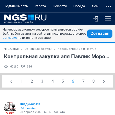
Недвижимость
Работа
Новости
Погода
Дом
На информационном ресурсе применяются cookie-
Согласен
файлы. Оставаясь на сайте, вы подтверждаете свое
согласие
на их использование.
НГС.Форум
Основные форумы
Новосибирск: За и Против
Контрольная закупка аля Павлик Морозов
60160
396
1
2
3
4
5
6
7
8
Владимир Ив
old hamster
08 апреля 2009
!ыцрош отэ