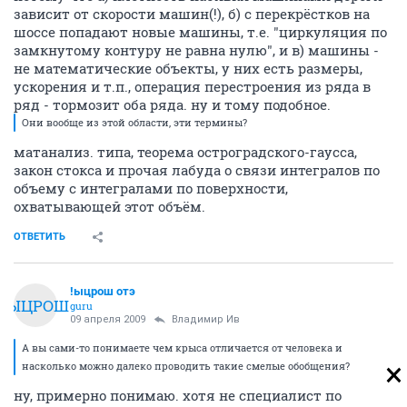
зависит от скорости машин(!), б) с перекрёстков на
шоссе попадают новые машины, т.е. "циркуляция по
замкнутому контуру не равна нулю", и в) машины -
не математические объекты, у них есть размеры,
ускорения и т.п., операция перестроения из ряда в
ряд - тормозит оба ряда. ну и тому подобное.
Они вообще из этой области, эти термины?
матанализ. типа, теорема остроградского-гаусса,
закон стокса и прочая лабуда о связи интегралов по
объему с интегралами по поверхности,
охватывающей этот объём.
ОТВЕТИТЬ
!ыцрош отэ
!ЫЦРОШ
guru
09 апреля 2009
Владимир Ив
А вы сами-то понимаете чем крыса отличается от человека и
насколько можно далеко проводить такие смелые обобщения?
ну, примерно понимаю. хотя не специалист по