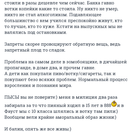
стоили в разы дешевле чем сейчас. Банка гавно
вотки копейки какие то стоила. Ну никто не умер,
никто не стал алкоголиком. Подавляющее
большинство с кем учился преспокойно живут, кто
то лучше, кто то хуже. Кстати на выпускных мы не
валялись под остановками.
Запреты скорее провоцируют обратную вещь, ведь
запретный плод то сладок.
Проблема на самом деле в зомобоящике, в дичайшей
пропаганде, в доме два, и прочем гавне.
А дети как покупали пиво/вотку/сигареты, так и
покупают безо всяких проблем. Нормальный процесс
взросления и познания мира.
ПЫСЫ вы не поверите:) меня в милиция два раза
забирала за то что пияный ходил в 15 лет в 888
и в
Фауст мы с 10 класса шлялись и вотку там пили:)
Вообщем вели крайне аморальный образ жизни:)
И балин, опять же все живы:)