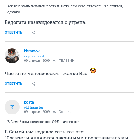
Аж всю ночь человек постил. Даже сам себе отвечал... не спится,
однако!
Бедолага иззавидовался с утреца...
ОТВЕТИТЬ
khromov
experienced
09 апреля 2009
ПЕЛЕВИН
Чисто по-человечески... жалко Вас
ОТВЕТИТЬ
kosta
K
old hamster
09 апреля 2009
Docent
В Семейном кодексе про ОРД ничего нет.
В Семейном кодексе есть вот это:
"Родители являются законными представителями