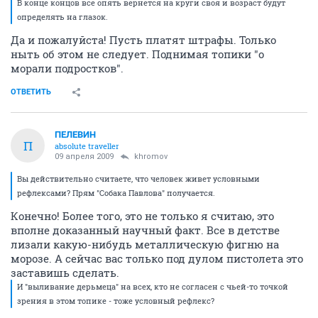
В конце концов все опять вернется на круги своя и возраст будут
определять на глазок.
Да и пожалуйста! Пусть платят штрафы. Только
ныть об этом не следует. Поднимая топики "о
морали подростков".
ОТВЕТИТЬ
ПЕЛЕВИН
П
absolute traveller
09 апреля 2009
khromov
Вы действительно считаете, что человек живет условными
рефлексами? Прям "Собака Павлова" получается.
Конечно! Более того, это не только я считаю, это
вполне доказанный научный факт. Все в детстве
лизали какую-нибудь металлическую фигню на
морозе. А сейчас вас только под дулом пистолета это
заставишь сделать.
И "выливание дерьмеца" на всех, кто не согласен с чьей-то точкой
зрения в этом топике - тоже условный рефлекс?