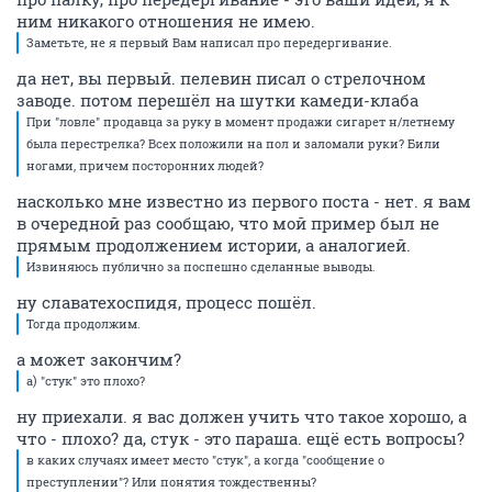
ним никакого отношения не имею.
Заметьте, не я первый Вам написал про передергивание.
да нет, вы первый. пелевин писал о стрелочном
заводе. потом перешёл на шутки камеди-клаба
При "ловле" продавца за руку в момент продажи сигарет н/летнему
была перестрелка? Всех положили на пол и заломали руки? Били
ногами, причем посторонних людей?
насколько мне известно из первого поста - нет. я вам
в очередной раз сообщаю, что мой пример был не
прямым продолжением истории, а аналогией.
Извиняюсь публично за поспешно сделанные выводы.
ну славатехоспидя, процесс пошёл.
Тогда продолжим.
а может закончим?
а) "стук" это плохо?
ну приехали. я вас должен учить что такое хорошо, а
что - плохо? да, стук - это параша. ещё есть вопросы?
в каких случаях имеет место "стук", а когда "сообщение о
преступлении"? Или понятия тождественны?