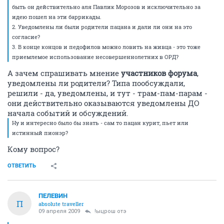
быть он действительно аля Павлик Морозов и исключительно за
идею пошел на эти баррикады.
2. Уведомлены ли были родители пацана и дали ли они на это
согласие?
3. В конце концов и педофилов можно ловить на живца - это тоже
приемлемое использование несовершеннолетних в ОРД?
А зачем спрашивать мнение
участников форума
,
уведомлены ли родители? Типа пообсуждали,
решили - да, уведомлены, и тут - трам-пам-парам -
они действительно оказываются уведомлены ДО
начала событий и обсуждений.
Ну и интересно было бы знать - сам то пацан курит, пьет или
истинный пионэр?
Кому вопрос?
ОТВЕТИТЬ
ПЕЛЕВИН
П
absolute traveller
09 апреля 2009
!ыцрош отэ