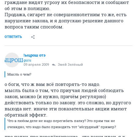
граждане видят угрозу их безопасности и сообщают
об этом в полицию.
Продажа, сигарет не совершеннолетним то же, есть
нарушение закона, и я допускаю решение данного
вопроса таким способом.
ОТВЕТИТЬ
!ыцрош отэ
!ЫЦРОШ
guru
09 апреля 2009
Змей Зелёный
Мысль о чем?
о боги, что ж вам всё повторять-то надо.
мысль была о том, что приучая людей соблюдать
закон, можно (и нужно, причём регулярно)
действовать только по закону. это сложно, но другого
выхода нет. иначе эти показательные акции имеют
обратный эффект.
Что в любом деле не надо перегибать палку? Это прям так не
очевидно, что надо было приводить тот "абсурдный" пример?
про палку, про передёргивание - это ваши идеи, я к