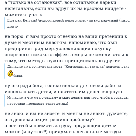
а "только на остановках". все остальные ларьки
нелегальны, если вы вдруг их на красном найдёте -
можете стучать.
Еще раз. Детский/подростковый алкоголизм - низкоградусный (пиво,
джин-
не порю. я вам просто отвечаю на ваши претензии к
думе и местным властям. напоминаю, что был
предпринят ряд мер, усложняющих покупку
спиртного. никакого эффекта меры не имели. это я к
тому, что методы нужны принципиально другие.
Да ладно уж про нелегальность. "Контрольная закупка" испокон веку
была.
ну это ради бога, только нельзя для своей работы
использовать детей, и платить им денег вчёрную.
Ну ладно, а что же по-вашему нужно делать для того, чтобы продавцы
перестали продавать зелье детям?
не знаю. и вы не знаете. и менты не знают. думаете,
эта дешёвая акция решила проблему?
а вот чтобы поймать за руку продающих детям -
можно (и нужно!!!) придумать легальные методы.