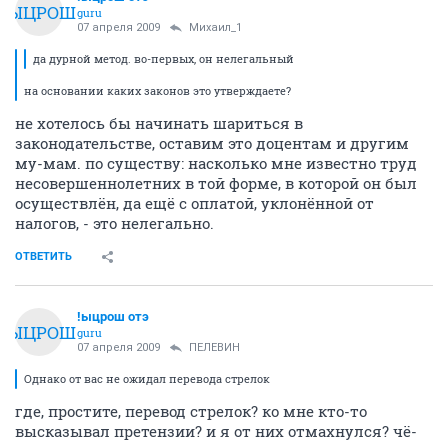
!ЫЦРОШ
guru
07 апреля 2009
Михаил_1
да дурной метод. во-первых, он нелегальный
на основании каких законов это утверждаете?
не хотелось бы начинать шариться в
законодательстве, оставим это доцентам и другим
му-мам. по существу: насколько мне известно труд
несовершеннолетних в той форме, в которой он был
осуществлён, да ещё с оплатой, уклонённой от
налогов, - это нелегально.
ОТВЕТИТЬ
!ыцрош отэ
!ЫЦРОШ
guru
07 апреля 2009
ПЕЛЕВИН
Однако от вас не ожидал перевода стрелок
где, простите, перевод стрелок? ко мне кто-то
высказывал претензии? и я от них отмахнулся? чё-