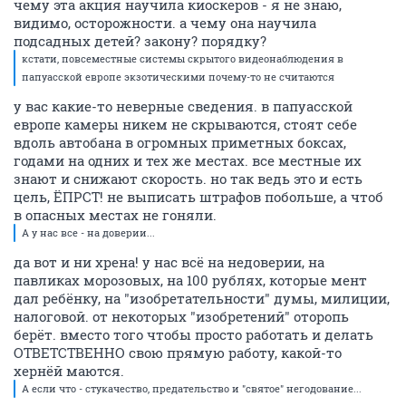
чему эта акция научила киоскеров - я не знаю,
видимо, осторожности. а чему она научила
подсадных детей? закону? порядку?
кстати, повсеместные системы скрытого видеонаблюдения в
папуасской европе экзотическими почему-то не считаются
у вас какие-то неверные сведения. в папуасской
европе камеры никем не скрываются, стоят себе
вдоль автобана в огромных приметных боксах,
годами на одних и тех же местах. все местные их
знают и снижают скорость. но так ведь это и есть
цель, ЁПРСТ! не выписать штрафов побольше, а чтоб
в опасных местах не гоняли.
А у нас все - на доверии...
да вот и ни хрена! у нас всё на недоверии, на
павликах морозовых, на 100 рублях, которые мент
дал ребёнку, на "изобретательности" думы, милиции,
налоговой. от некоторых "изобретений" оторопь
берёт. вместо того чтобы просто работать и делать
ОТВЕТСТВЕННО свою прямую работу, какой-то
хернёй маются.
А если что - стукачество, предательство и "святое" негодование...