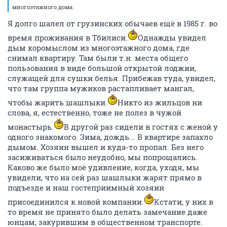
многоэтажного дома.
Я долго шалел от грузинских обычаев ещё в 1985 г. во
время проживания в Тбилиси.
Однажды увидел
дым коромыслом из многоэтажного дома, где
снимал квартиру. Там были т.н. места общего
пользования в виде большой открытой лоджии,
служащей для сушки белья. Прибежав туда, увидел,
что там группа мужиков растапливает мангал,
чтобы жарить шашлыки.
Никто из жильцов ни
слова, я, естественно, тоже не полез в чужой
монастырь.
В другой раз сидели в гостях с женой у
одного знакомого. Зима, дождь... В квартире запахло
дымом. Хозяин вышел и куда-то пропал. Без него
засиживаться было неудобно, мы попрощались.
Каково же было моё удивление, когда, уходя, мы
увидели, что на сей раз шашлыки жарят прямо в
подъезде и наш гостеприимный хозяин
присоединился к новой компании.
Кстати, у них в
то время не принято было делать замечание даже
юнцам, закурившим в общественном транспорте.