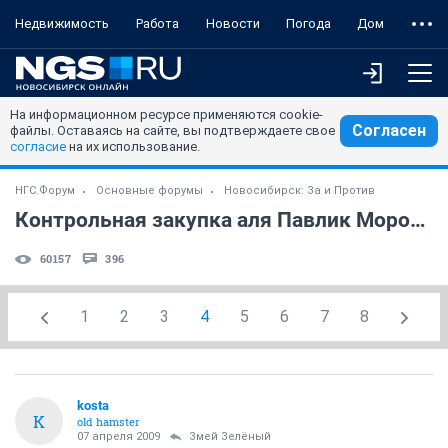
Недвижимость
Работа
Новости
Погода
Дом
На информационном ресурсе применяются cookie-
Согласен
файлы. Оставаясь на сайте, вы подтверждаете свое
согласие
на их использование.
НГС.Форум
Основные форумы
Новосибирск: За и Против
Контрольная закупка аля Павлик Морозов
60157
396
1
2
3
4
5
6
7
8
kosta
K
old hamster
07 апреля 2009
Змей Зелёный