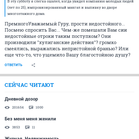
В эту субботу я слегка ошалел, когда увидел компанию молодых людей
(лет по 25), импровизированный мангал и выпивку во дворе
многоэтажного дома.
ПремногоУважаемый Гуру, прости недостойного...
Посмею спросить Вас... Чем-же помешали Вам сии
недостойные отроки таким поступком? Они
производили "хулиганские действия"? громко
смеялись, выражались непристойной бранью? Или
еще что-то, что ущемило Вашу благостойною душу?
ОТВЕТИТЬ
СЕЙЧАС ЧИТАЮТ
Дневной дозор
201654
1000
Без меня меня женили
3853
11
Журнал. Недвижимость