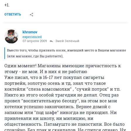
+1.
ОТВЕТИТЬ
khromov
experienced
07 апреля 2009
Змей Зелёный
Вместо того, чтобы признать косяк, имевший место в Вашем магазине
(или магазине, где Вы работаете),
Один момент! Магазины имеющие причастность к
этому - не мои. И в них я не работаю
Уже писал, что в 16-17 лет покупал сигареты
портвейн, золотую осень и тд, знал что такое
коктейли "слеза комсомолки" , "сучий потрох" и тп.
Никто из этого особой трагедии не делал. Отец раз
провел "воспитательную беседу", на этом все мои
хотелки успешно закончились. Вернее домой с
запахом или "под шафе" никогда не приходил. Ни
привлекали ни школу, ни милицию, ни
общественность. Патамушто не пакостили. Все было
спокойно. Без драк и скандалов. Не спился однако. Ну