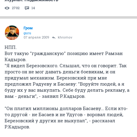
2702
14
Гром
guru
07 апреля 2009
khromov
НПП.
Вот такую "гражданскую" позицию имеет Рамзан
Кадыров.
"Я видел Березовского. Слышал, что он говорит. Так
просто он не мог давать деньги боевикам, и он
придумал механизм. Березовский при мне
предложил Радуеву и Басаеву: "Воруйте людей, а я
буду их у вас выкупать. Себе буду делать рекламу, а
вам - деньги", - заявил Р.Кадыров.
"Он платил миллионы долларов Басаеву… Если кто-
то другой - не Басаев и не Удугов - воровал людей,
Березовский у других не выкупал", - рассказал
Р.Кадыров.