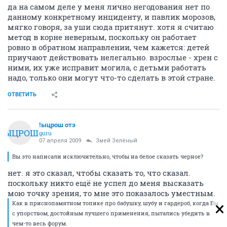
да на самом деле у меня лично негодования нет по
данному конкретному инциденту, и павлик морозов,
мягко говоря, за уши сюда притянут. хотя я считаю
метод в корне неверным, поскольку он работает
ровно в обратном направлении, чем кажется: детей
приучают действовать нелегально. взрослые - хрен с
ними, их уже исправит могила, с детьми работать
надо, только они могут что-то сделать в этой стране.
ОТВЕТИТЬ
!ыцрош отэ
!ЫЦРОШ
guru
07 апреля 2009
Змей Зелёный
Вы это написали исключительно, чтобы на белое сказать черное?
нет. я это сказал, чтобы сказать то, что сказал.
поскольку никто ещё не успел до меня высказать
мою точку зрения, то мне это показалось уместным.
Как в приснопамятном топике про бабушку, шубу и гардероб, когда Вы
с упорством, достойным лучшего применения, пытались убедить в
чем-то весь форум.