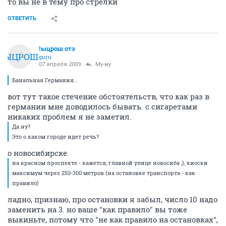
то вы не в тему про стрелки
ОТВЕТИТЬ
!ыцрош отэ
!ЫЦРОШ
guru
07 апреля 2009
Му-му
Банальная Германия...
вот тут такое стечение обстоятельств, что как раз в
германии мне доводилось бывать. с сигаретами
никаких проблем я не заметил.
Да ну?
Это о каком городе идет речь?
о новосибирске.
на красном проспекте - кажется, главной улице новосиба ;), киоски
максимум через 250-300 метров (на остановке транспорта - как
правило)
ладно, признаю, про остановки я забыл, число 10 надо
заменить на 3. но ваше "как правило" вы тоже
выкиньте, потому что "не как правило на остановках",