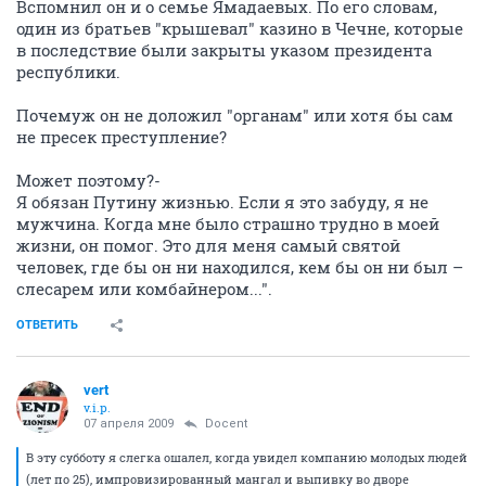
Вспомнил он и о семье Ямадаевых. По его словам,
один из братьев "крышевал" казино в Чечне, которые
в последствие были закрыты указом президента
республики.
Почемуж он не доложил "органам" или хотя бы сам
не пресек преступление?
Может поэтому?-
Я обязан Путину жизнью. Если я это забуду, я не
мужчина. Когда мне было страшно трудно в моей
жизни, он помог. Это для меня самый святой
человек, где бы он ни находился, кем бы он ни был –
слесарем или комбайнером...".
ОТВЕТИТЬ
vert
v.i.p.
07 апреля 2009
Docent
В эту субботу я слегка ошалел, когда увидел компанию молодых людей
(лет по 25), импровизированный мангал и выпивку во дворе