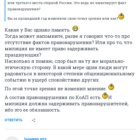
или третьего места сборной России. Это ведь не нивелирует факт
правонарушения?
Вы за прошедший год изменили свою точку зрения или как?
Какая у Вас однако память.
Тогда может напомните, разве я говорил что-то про
отсутствие фактов правонарушения? Или про то, что
милиция не имеет право задерживать
празднующих?
Насколько я помню, спор был на ту же морально-
этическую сторону. В какой мере одни люди могут
радоваться в некоторой степени общенациональному
событию в ущерб спокойствию других.
По этой точке зрения не изменил мнение.
А состав правонарушения по КоАП есть.
И
милиция должна задерживать правонарушителей,
ибо это ее обязанность.
ОТВЕТИТЬ
!ыцрош отэ