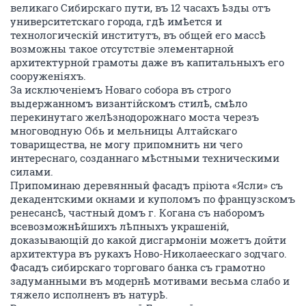
великаго Сибирскаго пути, въ 12 часахъ ѣзды отъ
университетскаго города, гдѣ имѣется и
технологическій институтъ, въ общей его массѣ
возможны такое отсутствіе элементарной
архитектурной грамоты даже въ капитальныхъ его
сооруженіяхъ.
За исключеніемъ Новаго собора въ строго
выдержанномъ византійскомъ стилѣ, смѣло
перекинутаго желѣзнодорожнаго моста черезъ
многоводную Обь и мельницы Алтайскаго
товарищества, не могу припомнить ни чего
интереснаго, созданнаго мѣстными техническими
силами.
Припоминаю деревянный фасадъ пріюта «Ясли» съ
декадентскими окнами и куполомъ по французскомъ
ренесансѣ, частный домъ г. Когана съ наборомъ
всевозможнѣйшихъ лѣпныхъ украшеній,
доказывающій до какой дисгармоніи можетъ дойти
архитектура въ рукахъ Ново-Николаеескаго зодчаго.
Фасадъ сибирскаго торговаго банка съ грамотно
задуманными въ модернѣ мотивами весьма слабо и
тяжело исполненъ въ натурѣ.