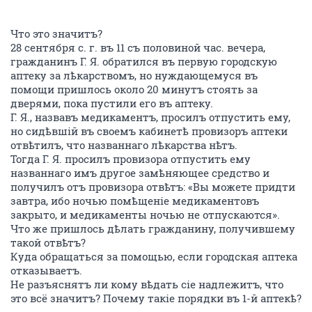
Что это значитъ?
28 сентября с. г. въ 11 съ половиной час. вечера,
гражданинъ Г. Я. обратился въ первую городскую
аптеку за лѣкарствомъ, но нуждающемуся въ
помощи пришлось около 20 минутъ стоять за
дверями, пока пустили его въ аптеку.
Г. Я., назвавъ медикаментъ, просилъ отпустить ему,
но сидѣвшій въ своемъ кабинетѣ провизоръ аптеки
отвѣтилъ, что названнаго лѣкарства нѣтъ.
Тогда Г. Я. просилъ провизора отпустить ему
названнаго имъ другое замѣняющее средство и
получилъ отъ провизора отвѣтъ: «Вы можете придти
завтра, ибо ночью помѣщеніе медикаментовъ
закрыто, и медикаменты ночью не отпускаются».
Что же пришлось дѣлать гражданину, получившему
такой отвѣтъ?
Куда обращаться за помощью, если городская аптека
отказываетъ.
Не разъяснятъ ли кому вѣдать сіе надлежитъ, что
это всё значитъ? Почему такіе порядки въ 1-й аптекѣ?