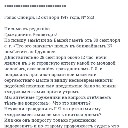
===========================
Голос Сибири, 12 октября 1917 года, № 223
Письмо въ редакцію.
Гражданинъ Редакторъ!
По поводу замѣтки въ Вашей газетѣ отъ 30 сентября
с. г. «Что это значитъ» прошу въ ближайшемъ №
помѣстить слѣдующее:
Дѣйствительно 28 сентября около 12 час. ночи
явился въ 1-ю городскую аптеку какой то молодой
человѣкъ, оказавшійся гражданиномъ Г. Я. и
попросилъ противо-паразитной мази или
бергамотнаго масла и ввиду несвоевременности
подобной покупки ему предложено было за этими
«медикаментами» прійти утромъ.
Мы аптечные труженики на вопросъ отвѣчаемъ
тѣмъ-же вопросомъ:—Что это значитъ?
Неужели гражданинъ Г. Я. за нужными ему
«медикаментами» не могъ явиться днемъ?
Или-же онъ попросту только граждански
недоразвитъ и по-старому продолжаетъ судить что