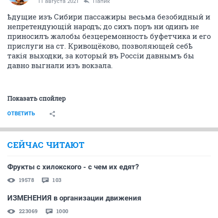
11 августа 2021
Папик
ѣдущие изъ Сибири пассажиры весьма безобидный и
непретендующій народъ; до сихъ поръ ни одинъ не
приносилъ жалобы безцеремонность буфетчика и его
прислуги на ст. Кривощёково, позволяющей себѣ
такiя выходки, за который въ Россіи давнымъ бы
давно выгнали изъ вокзала.
Показать спойлер
ОТВЕТИТЬ
СЕЙЧАС ЧИТАЮТ
Фрукты с хилокского - с чем их едят?
19578
103
ИЗМЕНЕНИЯ в организации движения
223069
1000