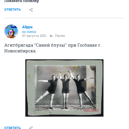
Показать спойлер
ОТВЕТИТЬ
Alippa
no status
07 августа 2021
Папик
Агитбригада "Синей блузы" при Госбанке г.
Новосибирска.
ОТВЕТИТЬ