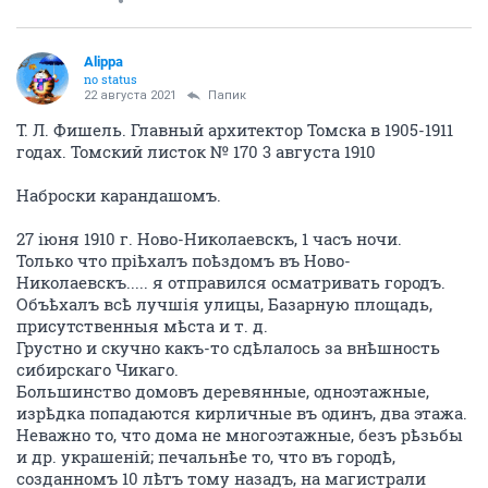
Alippa
no status
22 августа 2021
Папик
Т. Л. Фишель. Главный архитектор Томска в 1905-1911
годах. Томский листок № 170 3 августа 1910
Наброски карандашомъ.
27 іюня 1910 г. Ново-Николаевскъ, 1 часъ ночи.
Только что пріѣхалъ поѣздомъ въ Ново-
Николаевскъ..... я отправился осматривать городъ.
Объѣхалъ всѣ лучшія улицы, Базарную площадь,
присутственныя мѣста и т. д.
Грустно и скучно какъ-то сдѣлалось за внѣшность
сибирскаго Чикаго.
Большинство домовъ деревянные, одноэтажные,
изрѣдка попадаются кирличные въ одинъ, два этажа.
Неважно то, что дома не многоэтажные, безъ рѣзьбы
и др. украшеній; печальнѣе то, что въ городѣ,
созданномъ 10 лѣтъ тому назадъ, на магистрали