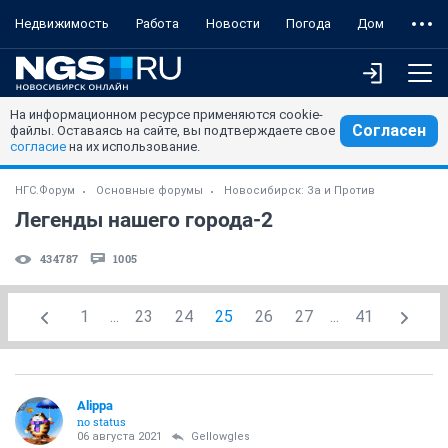
Недвижимость
Работа
Новости
Погода
Дом
На информационном ресурсе применяются cookie-
Согласен
файлы. Оставаясь на сайте, вы подтверждаете свое
согласие
на их использование.
НГС.Форум
Основные форумы
Новосибирск: За и Против
Легенды нашего города-2
434787
1005
1
...
23
24
25
26
27
...
41
Alippa
no status
06 августа 2021
Gellowgles