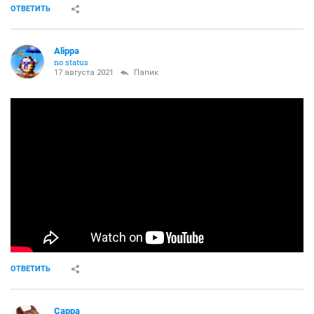
ОТВЕТИТЬ
Alippa
no status
17 августа 2021
Папик
ОТВЕТИТЬ
Сарра