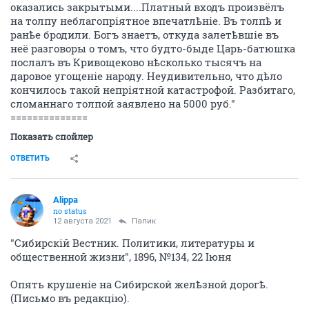
оказались закрытыми....Платный входъ произвёлъ
на толпу неблагопріятное впечатлѣніе. Въ толпѣ и
ранѣе бродили. Богъ знаетъ, откуда залетѣвшіе въ
неё разговоры о томъ, что будто-быде Царь-батюшка
послалъ въ Кривощеково нѣсколько тысячъ на
даровое угощеніе народу. Неудивительно, что дѣло
кончилось такой непріятной катастрофой. Разбитаго,
сломаннаго толпой заявлено на 5000 руб."
==============
Показать спойлер
ОТВЕТИТЬ
Alippa
no status
12 августа 2021
Папик
"Сибирскiй Вестник. Политики, литературы и
общественной жизни", 1896, №134, 22 Iюня
Опять крушеніе на Сибирской желѣзной дорогѣ.
(Письмо въ редакцiю).