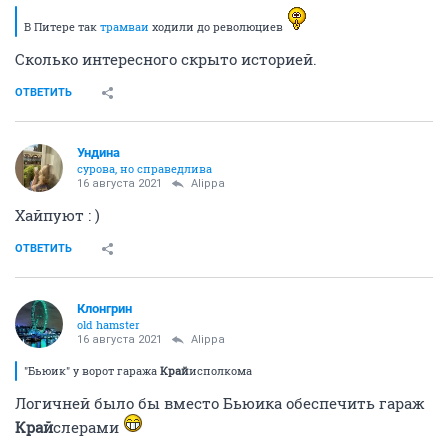
В Питере так
трамваи
ходили до революциев
Сколько интересного скрыто историей.
ОТВЕТИТЬ
Ундинa
сурова, но справедлива
16 августа 2021
Alippa
Хайпуют : )
ОТВЕТИТЬ
Клонгрин
old hamster
16 августа 2021
Alippa
"Бьюик" у ворот гаража
Край
исполкома
Логичней было бы вместо Бьюика обеспечить гараж
Край
слерами