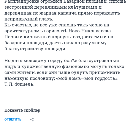
Распланировка огромной Базарной площади, сплошь
застроенной деревянными клѣтушками и
деревянная по жарная каланча прямо поражаютъ
непривычный глазъ.
Къ счастью, не все уже сплошь такъ черно на
архитектурномъ горизонтѣ Ново-Николаевска.
Первый кирпичный корпусъ, воздвигаемый на
базарной площади, даетъ начало разумному
благоустройству площади.
...
Но дать молодому городу болѣе благоустроенный
видъ и художественную физіономію могутъ только
сами жители, если они чаще будутъ припоминать
нѣмецкую пословицу; «мой домъ—моя гордость».
Т. Л. Фишель.
Показать спойлер
ОТВЕТИТЬ