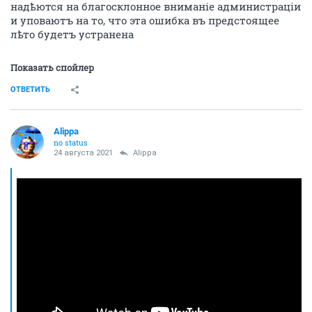
надѣются на благосклонное вниманіе администраціи
и уповаютъ на то, что эта ошибка въ предстоящее
лѣто будетъ устранена
Показать спойлер
ОТВЕТИТЬ
Alippa
no status
24 августа 2021
Alippa