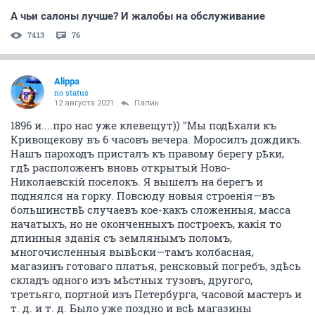
А чьи салоны лучше? И жалобы на обслуживание
7413
76
Alippa
no status
12 августа 2021
Папик
1896 и....про нас уже клевещут)) "Мы подѣхали къ
Кривощекову въ 6 часовъ вечера. Моросилъ дождикъ.
Нашъ пароходъ присталъ къ правому берегу рѣки,
гдѣ расположенъ вновь открытый Ново-
Николаевскій поселокъ. Я вышелъ на берегъ и
поднялся на горку. Повсюду новыя строенія—въ
большинствѣ случаевъ кое-какъ сложенныя, масса
начатыхъ, но не оконченныхъ построекъ, какія то
длинныя зданiя съ землянымъ поломъ,
многочисленныя вывѣски—тамъ колбасная,
магазинъ готоваго платья, ренсковый погребъ, здѣсь
складъ одного изъ мѣстных тузовъ, другого,
третьяго, портной изъ Петербурга, часовой мастеръ и
т. д. и т. д. Было уже поздно и всѣ магазины