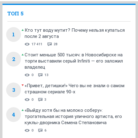
ТОП 5
Кто тут воду мутит? Почему нельзя купаться
1
после 2 августа
17 411
28
Стоит меньше 500 тысяч: в Новосибирске на
2
торги выставили серый Infiniti — его заложил
владелец
0
13
«Привет, детишки!» Чего вы не знали о самом
3
страшном сериале 90-х
0
3
«Выйду хотя бы на молоко соберу»:
4
трогательная история уличного артиста, его
куклы-дворника Семена Степановича
0
6