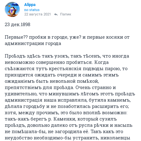
Alippa
no status
22 августа 2021
Папик
23 дек.1898
Первые?? пробки в городе, уже? и первые косяки от
администрации города
Проѣздъ здѣсь такъ узокъ, такъ тѣсенъ, что иногда
невозможно совершенно пробиться. Когда
съѣзжаются тутъ крестьянскія подводы парою, то
приходится ожидать очереди и самимъ этимъ
ожиданіемъ быть невольной помѣхой,
препятствіемъ для проѣзда. Очень странно и
удивительно, что минувшимъ лѣтомъ этотъ проѣздъ
администрація наша исправляла, бутила камнемъ,
дѣлала городьбу и не позаботилась расширить его;
хотя, между прочимъ, это было вполнѣ возможно:
такъ-какъ берегъ р. Каменки, который сузилъ
проѣздъ, довольно далеко отъ русла рѣчки и насыпь
не помѣшала-бы, не загородила её. Такъ какъ это
неудобство необходимо-бы устранить, николаевцы