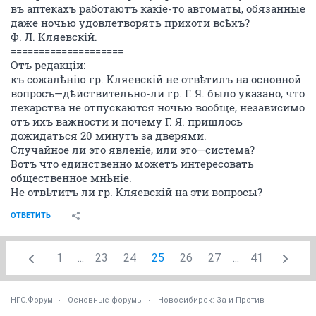
въ аптекахъ работаютъ какіе-то автоматы, обязанные
даже ночью удовлетворять прихоти всѣхъ?
Ф. Л. Кляевскій.
====================
Отъ редакціи:
къ сожалѣнію гр. Кляевскій не отвѣтилъ на основной
вопросъ—дѣйствительно-ли гр. Г. Я. было указано, что
лекарства не отпускаются ночью вообще, независимо
отъ ихъ важности и почему Г. Я. пришлось
дожидаться 20 минутъ за дверями.
Случайное ли это явленіе, или это—система?
Вотъ что единственно можетъ интересовать
общественное мнѣніе.
Не отвѣтитъ ли гр. Кляевскій на эти вопросы?
ОТВЕТИТЬ
1
...
23
24
25
26
27
...
41
НГС.Форум
Основные форумы
Новосибирск: За и Против