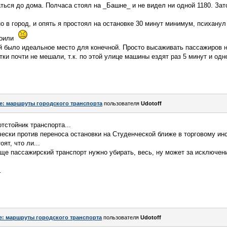
аться до дома. Полчаса стоял на _Башне_ и не видел ни одной 1180. За
о в город, и опять я простоял на остановке 30 минут минимум, психанул
роили
й было идеальное место для конечной. Просто высаживать пассажиров н
тки почти не мешали, т.к. по этой улице машины ездят раз 5 минут и одн
e: маршруты городского транспорта
пользователя
Udotoff
отстойник транспорта...
чески против переноса остановки на Студенческой ближе в торговому инс
ят, что ли...
ще пассажирский транспорт нужно убирать, весь, ну может за исключен
.
e: маршруты городского транспорта
пользователя
Udotoff