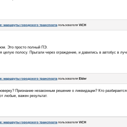
e: маршруты городского транспорта
пользователя
ViCH
ром. Это просто полный ПЭ.
я целую полосу. Прыгали через ограждение, и давились в автобус в луч
e: маршруты городского транспорта
пользователя
Elder
оверку? Признание незаконным решение о ликвидации? Кто разбирается 
т любые, важен результат.
e: маршруты городского транспорта
пользователя
ViCH