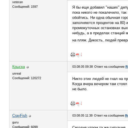
veteran
Сообщений: 1597
Я бы еще добавил "наших" депу
пока никого не покалечило, так
обойтись. Ни одна обычная гор
заполняются процентов на 80) 
промежуточных остановках выхо
нибудь, а в пределах станций
на пляж. Дикость, людей превр
Крыска
03.08.05 09:38
Ответ на сообщение
R
unreal
Сообщений: 120272
Никто этих людей не гнал на п
Когда вчера вечером там стоял
не было.
CrayFish
03.08.05 11:38
Ответ на сообщение
R
guru
Сообщений: 6099
Сегодня утром та же ситуация..