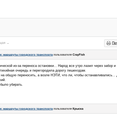
щая
→
Пе
e: маршруты городского транспорта
пользователя
CrayFish
нческой из-за переноса остановки... Народ все утро лазил через забор 
стихийная очередь и перегородила дорогу пешеходам.
на общую переносить, а возле НЭТИ, что ли, чтобы останавливались... 
кий.
 было убирать.
e: маршруты городского транспорта
пользователя
Крыска