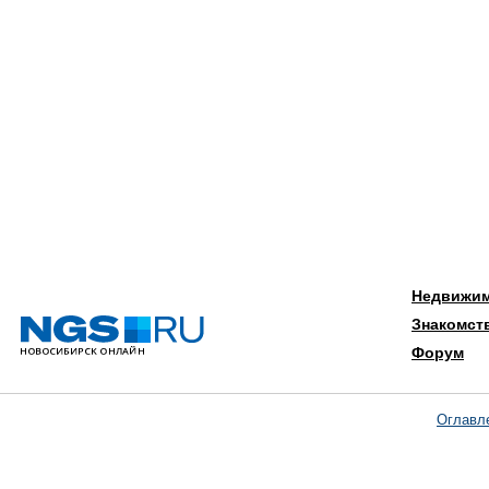
Недвижи
Знакомст
Форум
Оглавл