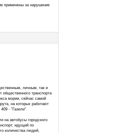
им применены за нарушение
щественным, личным, так и
от общественного транспорта
екса мэрии, сейчас самой
рута, на которых работают
409 - "Газели".
ти на автобусы городского
анспорт, идущий по
ого количества людей,