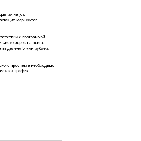
рытия на ул.
твующих маршрутов,
тветствии с программой
х светофоров на новые
а выделено 5 млн рублей,
сного проспекта необходимо
аботают график