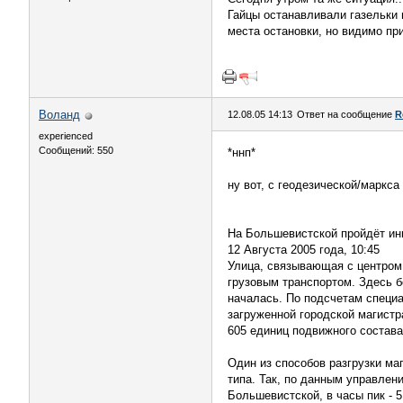
Гайцы останавливали газельки 
места остановки, но видимо пр
Воланд
12.08.05 14:13
Ответ на сообщение
R
experienced
Сообщений: 550
*ннп*
ну вот, с геодезической/маркс
На Большевистской пройдёт ин
12 Августа 2005 года, 10:45
Улица, связывающая с центром 
грузовым транспортом. Здесь б
началась. По подсчетам специа
загруженной городской магист
605 единиц подвижного состава.
Один из способов разгрузки ма
типа. Так, по данным управлен
Большевистской, в часы пик - 