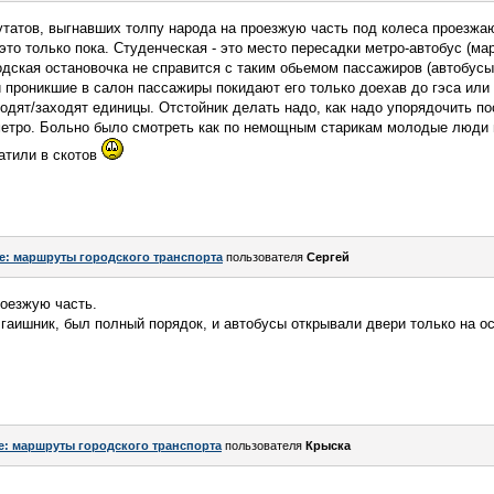
татов, выгнавших толпу народа на проезжую часть под колеса проезжаю
 это только пока. Студенческая - это место пересадки метро-автобус (ма
одская остановочка не справится с таким обьемом пассажиров (автобусы
и проникшие в салон пассажиры покидают его только доехав до гэса или 
дят/заходят единицы. Отстойник делать надо, как надо упорядочить пос
 метро. Больно было смотреть как по немощным старикам молодые люди 
атили в скотов
e: маршруты городского транспорта
пользователя
Сергей
роезжую часть.
 гаишник, был полный порядок, и автобусы открывали двери только на ос
e: маршруты городского транспорта
пользователя
Крыска
.