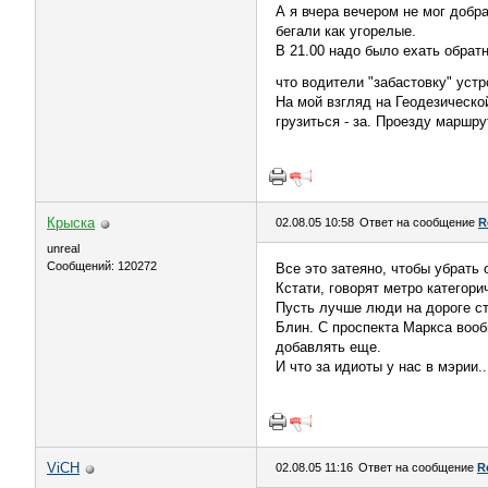
А я вчера вечером не мог добр
бегали как угорелые.
В 21.00 надо было ехать обратн
что водители "забастовку" уст
На мой взгляд на Геодезическо
грузиться - за. Проезду маршру
Крыска
02.08.05 10:58
Ответ на сообщение
R
unreal
Сообщений: 120272
Все это затеяно, чтобы убрать 
Кстати, говорят метро категори
Пусть лучше люди на дороге сто
Блин. С проспекта Маркса вооб
добавлять еще.
И что за идиоты у нас в мэрии..
ViCH
02.08.05 11:16
Ответ на сообщение
R