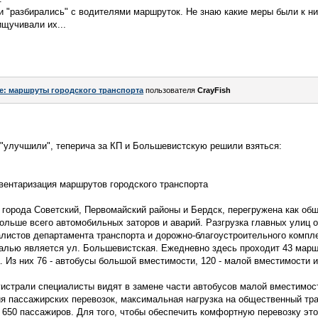
и "разбирались" с водителями маршруток. Не знаю какие меры были к н
ищучивали их...
e: маршруты городского транспорта
пользователя
CrayFish
а "улучшили", теперича за КП и Большевистскую решили взяться:
вентаризация маршрутов городского транспорта
города Советский, Первомайский районы и Бердск, перегружена как об
ольше всего автомобильных заторов и аварий. Разгрузка главных улиц 
листов департамента транспорта и дорожно-благоустроительного компл
ралью является ул. Большевистская. Ежедневно здесь проходит 43 марш
 Из них 76 - автобусы большой вместимости, 120 - малой вместимости и 
гистрали специалисты видят в замене части автобусов малой вместимос
ия пассажирских перевозок, максимальная нагрузка на общественный тр
5 650 пассажиров. Для того, чтобы обеспечить комфортную перевозку эт