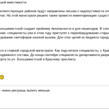
ьшой вместимости.
оответствующих районов будут направлены письма о недопустимости отк
ов. На этой магистрали решено также провести инвентаризацию сущес
ольшевистской создает проблему безопасности и для пешеходов. В соо
ния, специалисты уже в этом году приступят к переоборудованию стары
удование светофоров кнопкой вызова. Для этих целей из бюджета город
ся и главной городской магистрали. Как подсчитали специалисты, с Кра
подвижного состава. До конца сентября специалисты департамента разр
рта по ул. Большевистской и Красному проспекту.
 - иначе рискуешь выпить меньше