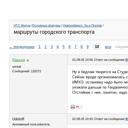
НГС.Форум
/
Основные форумы
/
Новосибирск: За и Против
/
маршруты городского транспорта
1
2
3
4
5
6
7
8
9
10
все
←
предыдущая
следую
Крыска
01.08.05 14:56
Ответ на сообщение
R
unreal
Сообщений: 120272
Ну и бедлам творится на Студе
Сейчас вроде организовалась 
ИМХО, остановку надо было не 
уезжали дальше по Геодезичес
Отстойник с нее, понятно, надо
Udotoff
02.08.05 10:43
Ответ на сообщение
R
Анонимный пользователь