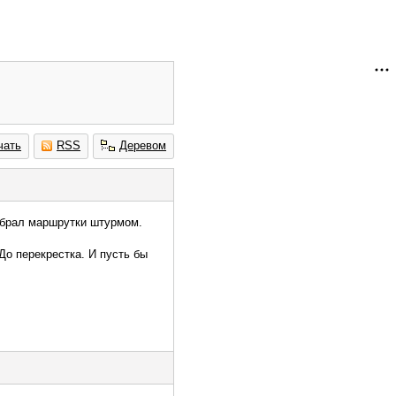
чать
RSS
Деревом
и брал маршрутки штурмом.
До перекрестка. И пусть бы