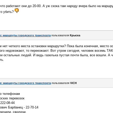
что работают они до 20-00. А уж скока там народу вчера было на маршру
го убить?
e: маршруты городского транспорта
пользователя
Крыска
и нет четкого места остановки маршрутки? Пока была конечная, место о
ого недоезжают, то переезжают. Вот утром сегодня, человек восемь ТА
ли остальных людей. И ведь газелька пустая почти была, все вошли. А ч
ть.
e: маршруты городского транспорта
пользователя
ViCH
по телефонам
рских перевозок
222-08-44
ович Барбанец - 22-70-14
лючили, сволочи.