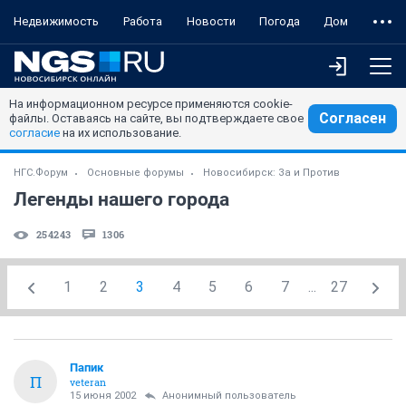
Недвижимость
Работа
Новости
Погода
Дом
На информационном ресурсе применяются cookie-
Согласен
файлы. Оставаясь на сайте, вы подтверждаете свое
согласие
на их использование.
НГС.Форум
Основные форумы
Новосибирск: За и Против
Легенды нашего города
254243
1306
1
2
3
4
5
6
7
...
27
Папик
П
veteran
15 июня 2002
Анонимный пользователь