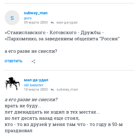
subway_man
S
guru
09 марта 2003
мал-да-удал
>Станиславского - Котовского - Дружбы -
>Пархоменко, за заведением общепита "Россия"
а его разве не снесли?
ОТВЕТИТЬ
мал-да-удал
old hamster
10 марта 2003
subway_man
а его разве не снесли?
врать не буду...
лет двенадцать не ходил в тех местах...
но лет десять назад еще стоял,
кто - то из друзей у меня там что - то году в 93-м
праздновал