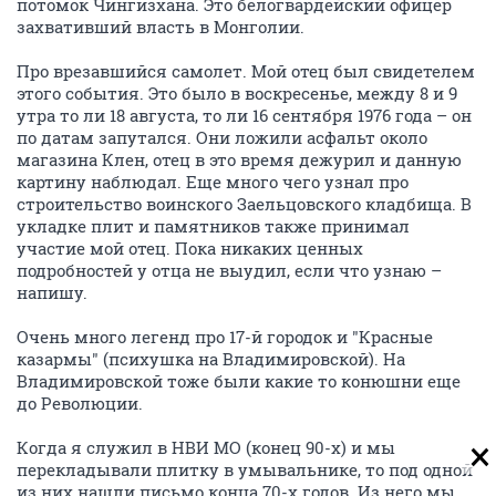
потомок Чингизхана. Это белогвардейский офицер
захвативший власть в Монголии.
Про врезавшийся самолет. Мой отец был свидетелем
этого события. Это было в воскресенье, между 8 и 9
утра то ли 18 августа, то ли 16 сентября 1976 года – он
по датам запутался. Они ложили асфальт около
магазина Клен, отец в это время дежурил и данную
картину наблюдал. Еще много чего узнал про
строительство воинского Заельцовского кладбища. В
укладке плит и памятников также принимал
участие мой отец. Пока никаких ценных
подробностей у отца не выудил, если что узнаю –
напишу.
Очень много легенд про 17-й городок и "Красные
казармы" (психушка на Владимировской). На
Владимировской тоже были какие то конюшни еще
до Революции.
Когда я служил в НВИ МО (конец 90-х) и мы
перекладывали плитку в умывальнике, то под одной
из них нашли письмо конца 70-х годов. Из него мы