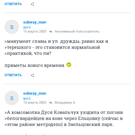
ОТВЕТИТЬ
subway_man
S
guru
15 марта 2003
Анонимный пользователь
>манумент славы и ул. дружды, равно как и
>терешкого - это становится нормальной
>практикой, что ли?
приметы нового времени.
ОТВЕТИТЬ
subway_man
S
guru
15 марта 2003
Владимир А.
>А комсомолка Дуся Ковальчук уходила от погони
>белогвардейцев на коне через Ельцовку (сейчас в
>этом районе метродепо) в Заельцовский парк.