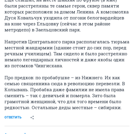
были расстреляны те самые герои, сквер памяти
которых расположен за домом Ленина. А комсомолка
Дуся Ковальчук уходила от погони белогвардейцев
на коне через Ельцовку (сейчас в этом районе
метродепо) в Заельцовский парк.
Напротив Центрального парка располагалась тюрьма
местной жандармии (здание стоит до сих пор, перед
речным училищем). Там сидело и было расстреляно
немало легендарных личностей и даже якобы один
из потомков Чингисхана.
Про предков: по пробабушке – из Нижнего. Их как
семью священника сюда в революцию перевезли. В
Колывань. Пробабка даже фамилии не имела права
сменить – так с девичьей и померла. Зато была
грамотной женщиной, что для того времени было
редкостью. Остальные деды местные – сибиряки.
ОТВЕТИТЬ