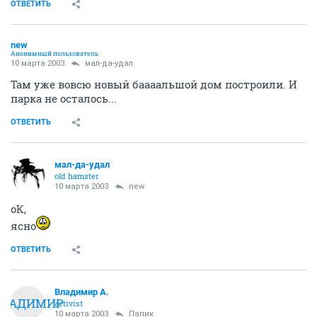
ОТВЕТИТЬ
new
Анонимный пользователь
10 марта 2003
мал-да-удал
Там уже вовсю новый баааальшой дом построили. И
парка не осталось...
ОТВЕТИТЬ
мал-да-удал
old hamster
10 марта 2003
new
оК,
ясно
ОТВЕТИТЬ
Владимир А.
ВЛАДИМИР
activist
10 марта 2003
Папик