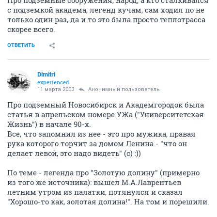
Про подземные сооружения, народ, а кто сталкивался
с подземкой академа, легенд кучам, сам ходил по не
только один раз, да и то это была просто теплотрасса
скорее всего.
ОТВЕТИТЬ
Dimitri
experienced
11 марта 2003
Анонимный пользователь
Про подземный Новосибирск и Академгородок была
статья в апрельском номере УЖа ("Университетская
Жизнь") в начале 90-х.
Все, что запомнил из нее - это про мужика, правая
рука которого торчит за домом Ленина - "что он
делает левой, это надо видеть" (с) :))
По теме - легенда про "Золотую долину" (примерно
из того же источника): вышел М.А.Лаврентьев
летним утром из палатки, потянулся и сказал
"Хорошо-то как, золотая долина!". На том и порешили.