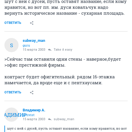
шут с ней с дусей, пусть оставят название, если кому
нравится, но вот пл. им. дуси ковальчук надо
вернуть историческое название - сухарная площадь.
ОТВЕТИТЬ
subway_man
S
guru
15 марта 2003
Take it easy
>Сейчас там оставили одни стены - наверное,будет
>офис престижной фирмы.
контраст будет офигительный. рядом 16-этажка
намечается, да вроде еще и с пентхаусами.
ОТВЕТИТЬ
Владимир А.
ВЛАДИМИР
activist
15 марта 2003
subway_man
шут с ней с дусей, пусть оставят название, если кому нравится, но вот