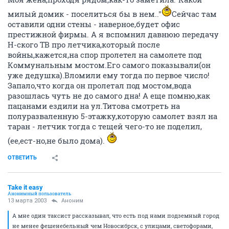
милый домик - поселиться бы в нем.."
Сейчас там
оставили одни стены - наверное,будет офис
престижной фирмы. А я вспомнил давнюю передачу
Н-ского ТВ про летчика,который после
войны,кажется,на спор пролетел на самолете под
Коммунальным мостом.Его самого показывали(он
уже дедушка).Вломили ему тогда по первое число!
Запало,что когда он пролетал под мостом,вода
разошлась чуть не до самого дна! А еще помню,как
пацанами ездили на ул.Титова смотреть на
полуразваленную 5-этажку,которую самолет взял на
таран - летчик тогда с тещей чего-то не поделил,
(ее,ест-но,не было дома).
ОТВЕТИТЬ
Take it easy
Анонимный пользователь
13 марта 2003
Аноним
А мне один таксист рассказывал, что есть под нами подземный город
не менее фешенебельный чем Новосибрск, с улицами, светофорами,