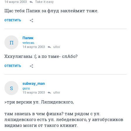
14 марта 2003
Take it easy
Щас тебя Папик за флуд заклеймит тоже.
ОТВЕТИТЬ
Папик
П
veteran
14 марта 2003
ulloi
Хххулиганы :(; а по таме- слАбо?
ОТВЕТИТЬ
subway_man
S
guru
15 марта 2003
ulloi
>три версии ул. Ляпидевского,
там знаешь в чем фишка? там рядом с ул.
ляпидевского есть ул. лебедевского, у автобусников
видимо мозги от такого клинит.