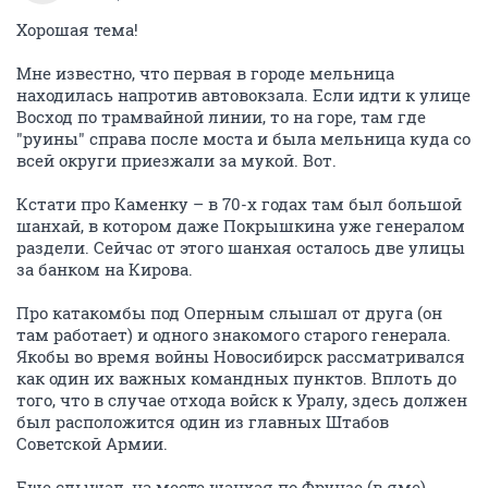
Хорошая тема!
Мне известно, что первая в городе мельница
находилась напротив автовокзала. Если идти к улице
Восход по трамвайной линии, то на горе, там где
"руины" справа после моста и была мельница куда со
всей округи приезжали за мукой. Вот.
Кстати про Каменку – в 70-х годах там был большой
шанхай, в котором даже Покрышкина уже генералом
раздели. Сейчас от этого шанхая осталось две улицы
за банком на Кирова.
Про катакомбы под Оперным слышал от друга (он
там работает) и одного знакомого старого генерала.
Якобы во время войны Новосибирск рассматривался
как один их важных командных пунктов. Вплоть до
того, что в случае отхода войск к Уралу, здесь должен
был расположится один из главных Штабов
Советской Армии.
Еще слышал, на месте шанхая по Фрунзе (в яме)