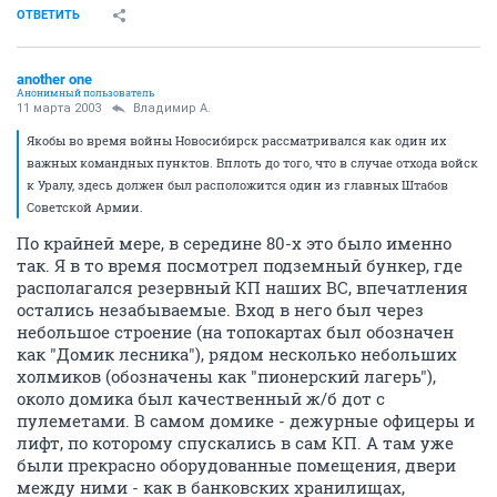
ОТВЕТИТЬ
another one
Анонимный пользователь
11 марта 2003
Владимир А.
Якобы во время войны Новосибирск рассматривался как один их
важных командных пунктов. Вплоть до того, что в случае отхода войск
к Уралу, здесь должен был расположится один из главных Штабов
Советской Армии.
По крайней мере, в середине 80-х это было именно
так. Я в то время посмотрел подземный бункер, где
располагался резервный КП наших ВС, впечатления
остались незабываемые. Вход в него был через
небольшое строение (на топокартах был обозначен
как "Домик лесника"), рядом несколько небольших
холмиков (обозначены как "пионерский лагерь"),
около домика был качественный ж/б дот с
пулеметами. В самом домике - дежурные офицеры и
лифт, по которому спускались в сам КП. А там уже
были прекрасно оборудованные помещения, двери
между ними - как в банковских хранилищах,