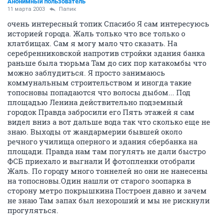
Анонимный пользователь
11 марта 2003
Папик
очень интересный топик Спасибо Я сам интересуюсь
историей города. Жаль только что все только о
клатбищах. Сам я могу мало что сказать. На
серебренниковской напротив стройки здания банка
раньше была тюрьма Там до сих пор катакомбы что
можно заблудиться. Я просто занимаюсь
коммунальным строительством и иногда такие
топосновы попадаются что волосы дыбом... Под
площадью Ленина действительно подземный
городок Правда забросили его Пять этажей я сам
видел вниз а вот дальше вода так что сколько еще не
знаю. Выходы от жандармерии бывшей около
речного училища оперного и здания сбербанка на
площади. Правда нам там погулять не дали быстро
ФСБ приехало и выгнали И фотопленки отобрали
Жаль. По городу много тоннелей но они не нанесены
на топосновы.Один нашли от старого зоопарка в
сторону метро покрышкина Построен давно и зачем
не знаю Там запах был нехороший и мы не рискнули
прогуляться.