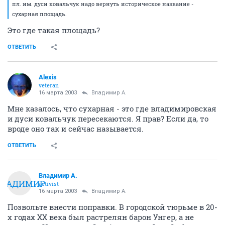
пл. им. дуси ковальчук надо вернуть историческое название -
сухарная площадь.
Это где такая площадь?
ОТВЕТИТЬ
Alexis
veteran
16 марта 2003
Владимир А.
Мне казалось, что сухарная - это где владимировская
и дуси ковальчук пересекаются. Я прав? Если да, то
вроде оно так и сейчас называется.
ОТВЕТИТЬ
Владимир А.
ВЛАДИМИР
activist
16 марта 2003
Владимир А.
Позвольте внести поправки. В городской тюрьме в 20-
х годах ХХ века был растрелян барон Унгер, а не