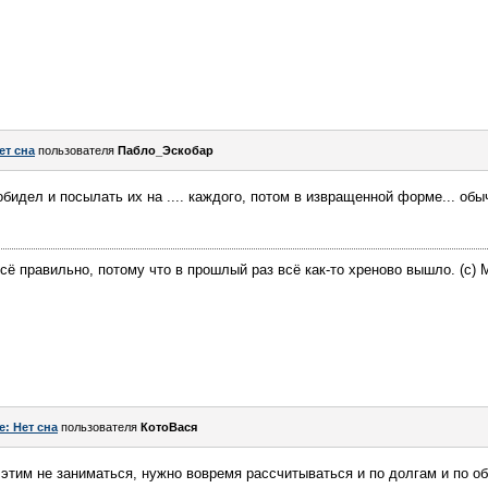
ет сна
пользователя
Пабло_Эскобар
обидел и посылать их на .... каждого, потом в извращенной форме... обы
всё правильно, потому что в прошлый раз всё как-то хреново вышло. (с) M
e: Нет сна
пользователя
КотоВася
б этим не заниматься, нужно вовремя рассчитываться и по долгам и по о