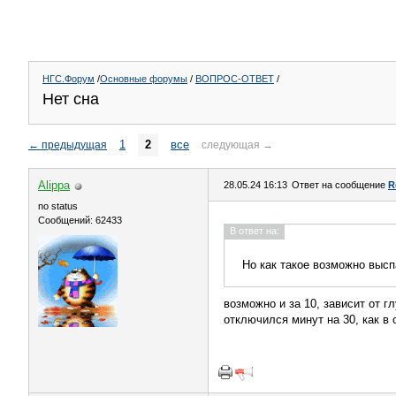
НГС.Форум
/
Основные форумы
/
ВОПРОС-ОТВЕТ
/
Нет сна
1
2
все
←
предыдущая
следующая
→
Alippa
28.05.24 16:13
Ответ на сообщение
R
no status
Сообщений: 62433
В ответ на:
Но как такое возможно высп
возможно и за 10, зависит от г
отключился минут на 30, как в