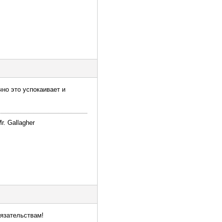
чно это успокаивает и
r. Gallagher
бязательствам!