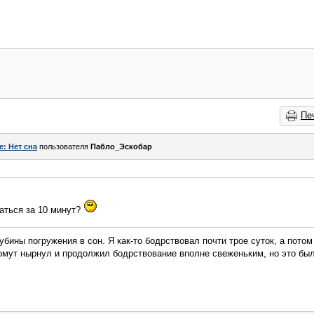
Пе
e: Нет сна
пользователя
Пабло_Эскобар
аться за 10 минут?
лубины погружения в сон. Я как-то бодрствовал почти трое суток, а пото
 омут нырнул и продолжил бодрствование вполне свеженьким, но это был