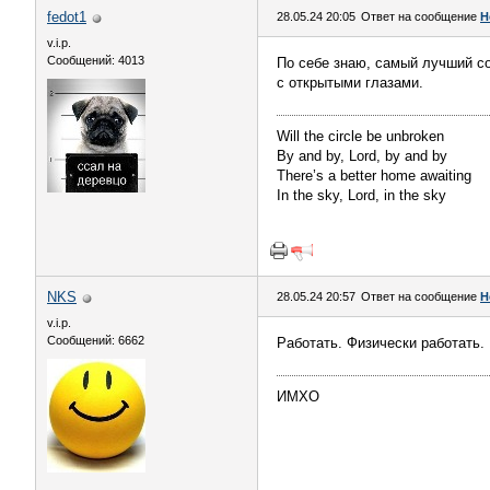
fedot1
28.05.24 20:05
Ответ на сообщение
Н
v.i.p.
Сообщений: 4013
По себе знаю, самый лучший со
с открытыми глазами.
Will the circle be unbroken
By and by, Lord, by and by
There’s a better home awaiting
In the sky, Lord, in the sky
NKS
28.05.24 20:57
Ответ на сообщение
Н
v.i.p.
Сообщений: 6662
Работать. Физически работать.
ИМХО