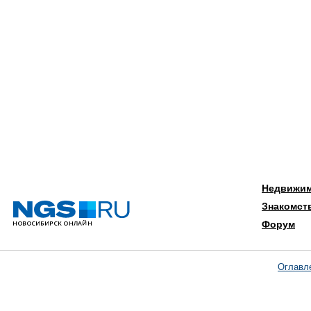
Недвижи
Знакомст
Форум
Оглавл