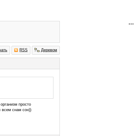
чать
RSS
Деревом
м организм просто
 всем снам сон))