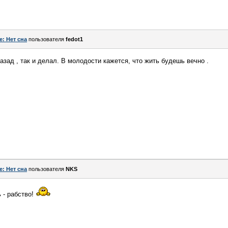
e: Нет сна
пользователя
fedot1
назад , так и делал. В молодости кажется, что жить будешь вечно .
e: Нет сна
пользователя
NKS
ь - рабство!