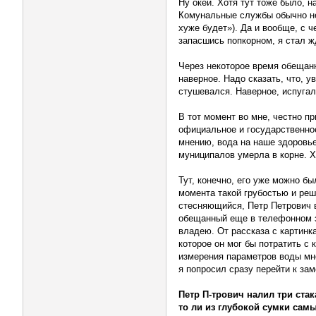
Ну окей. Хотя тут тоже было, 
Комунальные службы обычно не
хуже будет»). Да и вообще, с 
запасшись попкорном, я стал ж
Через некоторое время обещан
наверное. Надо сказать, что, 
стушевался. Наверное, испугал
В тот момент во мне, честно пр
официальное и государственное
мнению, вода на наше здоровье
муниципалов умерла в корне. Х
Тут, конечно, его уже можно бы
момента такой грубостью и реш
стесняющийся, Петр Петрович в
обещанный еще в телефонном зв
владею. От рассказа с картинк
которое он мог бы потратить с
измерения параметров воды мне 
я попросил сразу перейти к за
Петр П-трович налил три ста
то ли из глубокой сумки самы