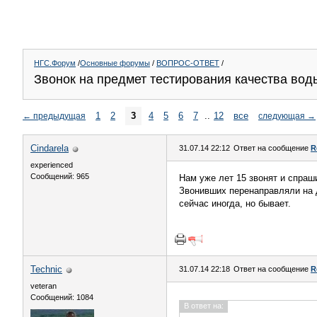
НГС.Форум
/
Основные форумы
/
ВОПРОС-ОТВЕТ
/
Звонок на предмет тестирования качества вод
1
2
3
4
5
6
7
..
12
все
←
предыдущая
следующая
→
Cindarela
31.07.14 22:12
Ответ на сообщение
R
experienced
Сообщений: 965
Нам уже лет 15 звонят и спра
Звонивших перенаправляли на д
сейчас иногда, но бывает.
Technic
31.07.14 22:18
Ответ на сообщение
R
veteran
Сообщений: 1084
В ответ на: