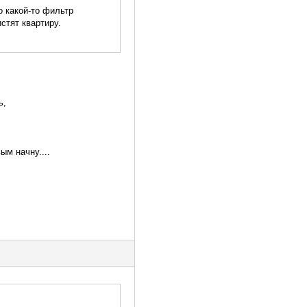
о какой-то фильтр
истят квартиру.
ь,
ым начну....