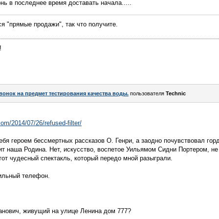
нь в последнее время доставать начала.....
ся "прямые продажи", так что получите.
!
вонок на предмет тестирования качества воды.
пользователя
Technic
om/2014/07/26/refused-filter/
ебя героем бессмертных рассказов О. Генри, а заодно почувствовал гор
т наша Родина. Нет, искусство, воспетое Уильямом Сидни Портером, не 
 тот чудесный спектакль, который передо мной разыграли.
бильный телефон.
анович, живущий на улице Ленина дом 777?