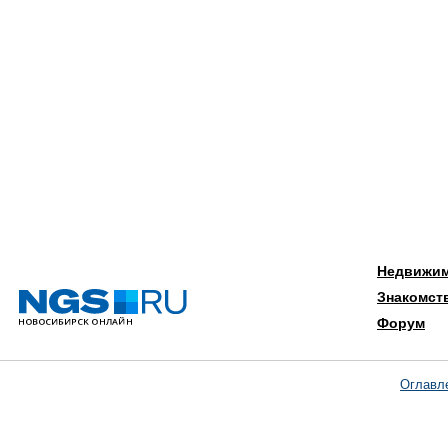
Недвижи
Знакомст
Форум
Оглавл