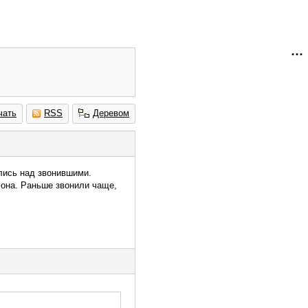
чать
RSS
Деревом
лись над звонившими.
 она. Раньше звонили чаще,