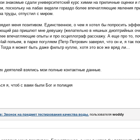
 мои знакомые сдали университетский курс химии на приличные оценки и 
ам, поскольку на лабах видели гораздо более впечатляющие явления пр
за труды, отпустил с миром.
рядил меня позитивом. Единственное, о чем я хотел бы попросить эфф
едующий раз пришлют мне девушку (желательно в няшных диоптрийных очка
олее впечатляющие опыты и про осциллограф расскажу. А еще про то, п
ай попьем, в парке погуляем (Петр Петрович заверял, что он и, я так п
 Тогда я может быть даже фильтр куплю, хотя это все же вряд ли…
их деятелей взялись мои полные контактные данные.
ся я, чтоб с вами были Бог и полиция
e: Звонок на предмет тестирования качества воды.
пользователя
woddy