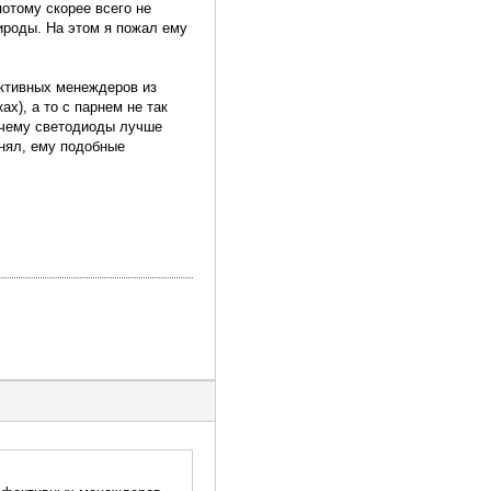
потому скорее всего не
ироды. На этом я пожал ему
ективных менеждеров из
х), а то с парнем не так
очему светодиоды лучше
онял, ему подобные