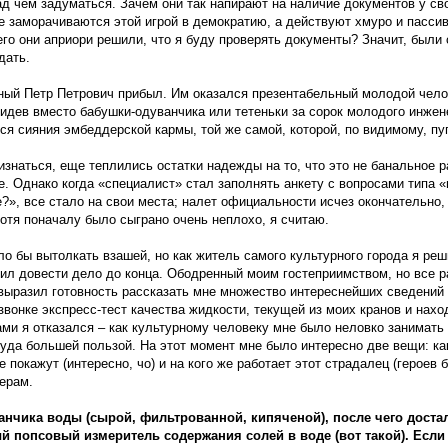
над чем задуматься. Зачем они так напирают на наличие документов у св
 заморачиваются этой игрой в демократию, а действуют хмуро и пасси
чего они априори решили, что я буду проверять документы? Значит, были
дать.
ный Петр Петрович прибыл. Им оказался презентабельный молодой чело
увидев вместо бабушки-одуванчика или тетеньки за сорок молодого инжен
ся сияния эмбеддерской кармы, той же самой, которой, по видимому, пу
изнаться, еще теплились остатки надежды на то, что это не банальное р
. Однако когда «специалист» стал заполнять анкету с вопросами типа 
?», все стало на свои места; налет официальности исчез окончательно, 
отя поначалу было сыграно очень неплохо, я считаю.
ло бы вытолкать взашей, но как житель самого культурного города я реш
ил довести дело до конца. Ободренный моим гостеприимством, но все р
ыразил готовность рассказать мне множество интереснейших сведений о
онке экспресс-тест качества жидкости, текущей из моих кранов и нахо
ами я отказался – как культурному человеку мне было неловко занимать
 куда большей пользой. На этот момент мне было интересно две вещи: ка
покажут (интересно, чо) и на кого же работает этот страдалец (героев б
мерам.
канчика воды (сырой, фильтрованной, кипяченой), после чего доста
й попсовый измеритель содержания солей в воде (вот такой). Если к