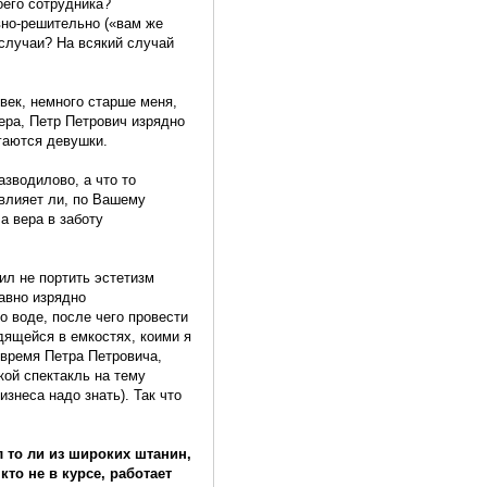
оего сотрудника?
вно-решительно («вам же
 случаи? На всякий случай
век, немного старше меня,
ера, Петр Петрович изрядно
гаются девушки.
азводилово, а что то
«влияет ли, по Вашему
а вера в заботу
ил не портить эстетизм
авно изрядно
 воде, после чего провести
дящейся в емкостях, коими я
 время Петра Петровича,
кой спектакль на тему
изнеса надо знать). Так что
л то ли из широких штанин,
то не в курсе, работает