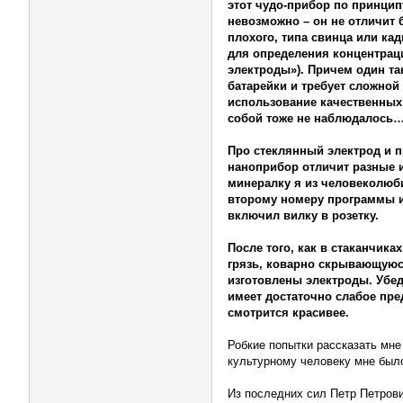
этот чудо-прибор по принцип
невозможно – он не отличит б
плохого, типа свинца или ка
для определения концентраци
электроды»). Причем один та
батарейки и требует сложной
использование качественных 
собой тоже не наблюдалось
Про стеклянный электрод и пр
наноприбор отличит разные ио
минералку я из человеколюби
второму номеру программы и 
включил вилку в розетку.
После того, как в стаканчик
грязь, коварно скрывающуюся
изготовлены электроды. Убед
имеет достаточно слабое пред
смотрится красивее.
Робкие попытки рассказать мне 
культурному человеку мне было
Из последних сил Петр Петрови