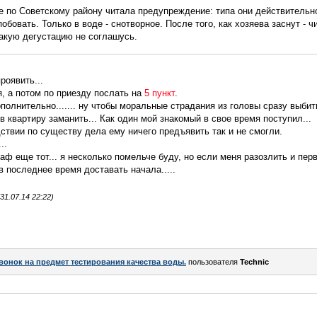
е по Советскому району читала предупреждение: типа они действительн
бовать. Только в воде - снотворное. После того, как хозяева заснут - ч
 такую дегустацию не соглашусь.
роявить...
, а потом по приезду послать на
5 пункт
.
полнительно....... ну чтобы моральные страдания из головы сразу выбит
в квартиру заманить... Как один мой знакомый в свое время поступил...
дствии по существу дела ему ничего предъявить так и не смогли.
..
ф еще тот... я несколько помельче буду, но если меня разозлить и перв
в последнее время доставать начала.....
1.07.14 22:22)
вонок на предмет тестирования качества воды.
пользователя
Technic