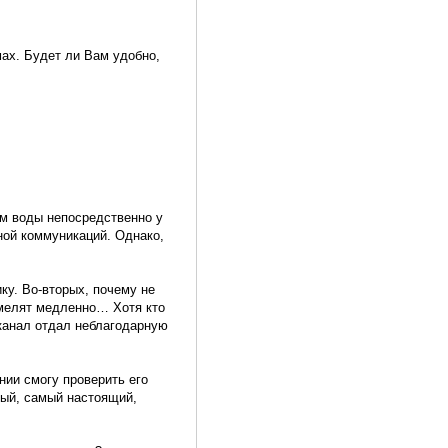
мах. Будет ли Вам удобно,
ом воды непосредственно у
ной коммуникаций. Однако,
ку. Во-вторых, почему не
 мелят медленно… Хотя кто
оканал отдал неблагодарную
нии смогу проверить его
ный, самый настоящий,