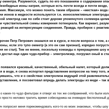
у омметра. Разумеется, судить по его показаниям о содержании оп
езобидные ионы натрия, которые есть почти всегда и почти везде, 
дмия. Максимум, что можно понять таким образом – «жесткая» вода
и ионов в жидкости используются т.н. ионоселективные электроды
кой электрод сам по себе стоит дороже упомянутого солемера цели
 и чувствительной схемы измерения потенциала. Как вариант, разу
реакций на интересующие соединения. Правда, пробирок с реактив
…
очее Петр Петрович оказался не в курсе, и после вопроса о том, а 
ны, если это тупо омметр (а это он сам признал), изрядно погруст
я не стал). Тем не менее, поскольку команды к прекращению шоу н
достал еще один чудо-прибор – электролизер, погрузил оный в ст
ах появился красивый, качественный, обильный налет, который до
 в воде, я снова испортил представление вопросом на тему того, из
ившись, что и о свойствах электролиза ведущий этой развлекател
ставление, я посоветовал впредь делать электроды из меди – так в
о каких-то чудо фильтрах я отверг из тех же соображений, что были из
 просто неловко тратить время собеседника на очевидно бесполезный дл
ч попросил меня порекомендовать кого-то из моих знакомых, чтобы шоу 