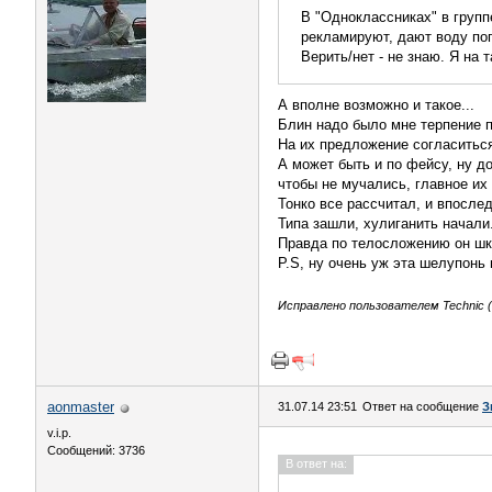
В "Одноклассниках" в групп
рекламируют, дают воду попо
Верить/нет - не знаю. Я на
А вполне возможно и такое...
Блин надо было мне терпение п
На их предложение согласиться
А может быть и по фейсу, ну до
чтобы не мучались, главное их 
Тонко все рассчитал, и впосле
Типа зашли, хулиганить начали.
Правда по телосложению он шка
Р.S, ну очень уж эта шелупонь 
Исправлено пользователем Technic (3
aonmaster
31.07.14 23:51
Ответ на сообщение
З
v.i.p.
Сообщений: 3736
В ответ на: