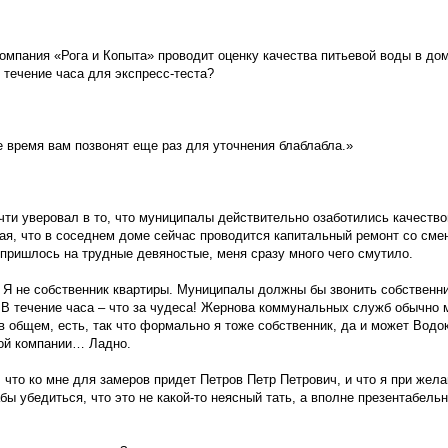
компания «Рога и Копыта» проводит оценку качества питьевой воды в до
 течение часа для экспресс-теста?
ое время вам позвонят еще раз для уточнения блаблабла.»
очти уверовал в то, что муниципалы действительно озаботились качеств
ая, что в соседнем доме сейчас проводится капитальный ремонт со сме
о пришлось на трудные девяностые, меня сразу много чего смутило.
 Я не собственник квартиры. Муниципалы должны бы звонить собственни
? В течение часа – что за чудеса! Жернова коммунальных служб обычно
, в общем, есть, так что формально я тоже собственник, да и может Вод
рой компании… Ладно.
что ко мне для замеров придет Петров Петр Петрович, и что я при жела
бы убедиться, что это не какой-то неясный тать, а вполне презентабель