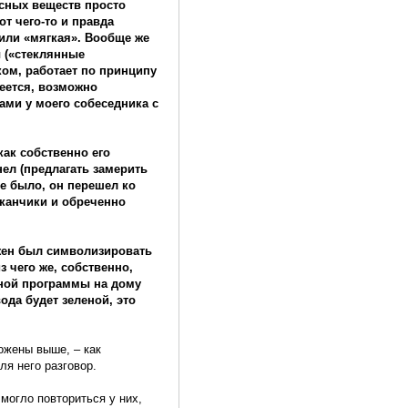
асных веществ просто
от чего-то и правда
 или «мягкая». Вообще же
 («стеклянные
ком, работает по принципу
меется, возможно
ами у моего собеседника с
как собственно его
нел (предлагать замерить
е было, он перешел ко
аканчики и обреченно
лжен был символизировать
 чего же, собственно,
ьной программы на дому
ода будет зеленой, это
ложены выше, – как
я него разговор.
могло повториться у них,