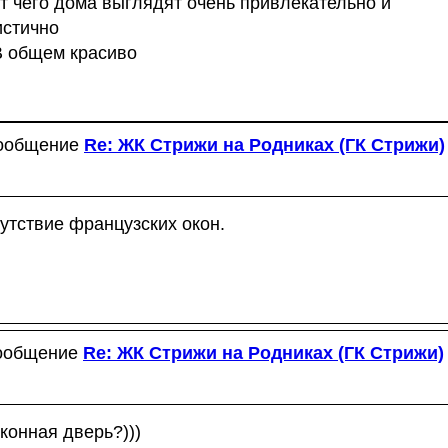
от чего дома выглядят очень привлекательно и
истично
 В общем красиво
сообщение
Re: ЖК Стрижи на Родниках (ГК Стрижи)
утствие французских окон.
сообщение
Re: ЖК Стрижи на Родниках (ГК Стрижи)
конная дверь?)))