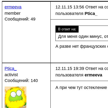
ermeeva
12.11.15 13:56
Ответ на 
member
пользователя
Ptica_
Сообщений: 49
В ответ на:
Для меня один минус, о
А разве нет французских
Ptica_
12.11.15 19:39
Ответ на 
activist
пользователя
ermeeva
Сообщений: 140
А при чем тут остеклени