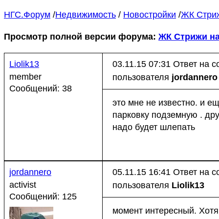
НГС.Форум
/
Недвижимость
/
Новостройки
/
ЖК Стриж
Просмотр полной версии форума:
ЖК Стрижи на
Liolik13
03.11.15 07:31
Ответ на 
member
пользователя
jordannero
Сообщений: 38
это мне не известно. и е
парковку подземную . дру
надо будет шлепать
jordannero
05.11.15 16:41
Ответ на 
activist
пользователя
Liolik13
Сообщений: 125
момент интересный. Хотя 