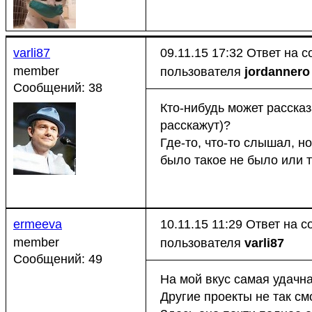
varli87
09.11.15 17:32
Ответ на 
member
пользователя
jordannero
Сообщений: 38
Кто-нибудь может рассказ
расскажут)?
Где-то, что-то слышал, н
было такое не было или то
ermeeva
10.11.15 11:29
Ответ на 
member
пользователя
varli87
Сообщений: 49
На мой вкус самая удачна
Другие проекты не так см