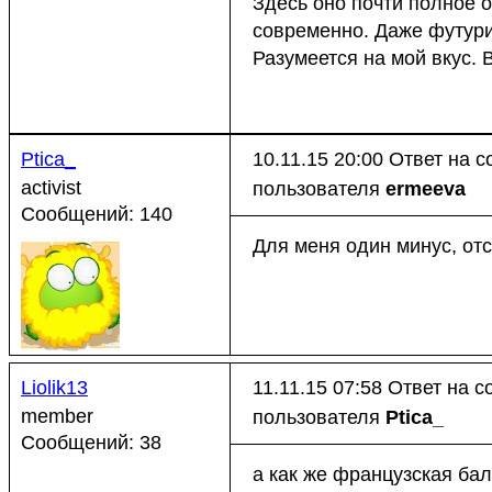
Здесь оно почти полное 
современно. Даже футур
Разумеется на мой вкус.
Ptica_
10.11.15 20:00
Ответ на 
activist
пользователя
ermeeva
Сообщений: 140
Для меня один минус, отс
Liolik13
11.11.15 07:58
Ответ на 
member
пользователя
Ptica_
Сообщений: 38
а как же французская бал