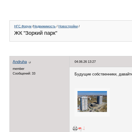
НГС.Форум
/
Недвижимость
/
Новостройки
/
ЖК "Зоркий парк"
Andruha
04.06.26 13:27
member
Сообщений: 33
Будущие собственники, давайте