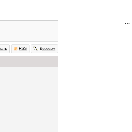
чать
RSS
Деревом