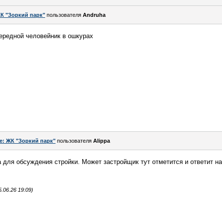
К "Зоркий парк"
пользователя
Andruha
чередной человейник в ошкурах
e: ЖК "Зоркий парк"
пользователя
Alippa
а для обсуждения стройки. Может застройщик тут отметится и ответит на
.06.26 19:09)