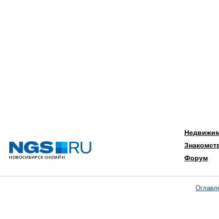
Недвижи
Знакомст
Форум
Оглавл