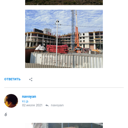
ОТВЕТИТЬ
navoyan
v.i.p.
02 июля 2021
navoyan
6