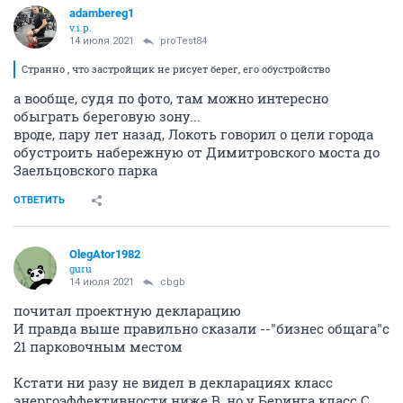
adambereg1
v.i.p.
14 июля 2021
proTest84
Странно , что застройщик не рисует берег, его обустройство
а вообще, судя по фото, там можно интересно
обыграть береговую зону...
вроде, пару лет назад, Локоть говорил о цели города
обустроить набережную от Димитровского моста до
Заельцовского парка
ОТВЕТИТЬ
OlegAtor1982
guru
14 июля 2021
cbgb
почитал проектную декларацию
И правда выше правильно сказали --"бизнес общага"с
21 парковочным местом
Кстати ни разу не видел в декларациях класс
энергоэффективности ниже В, но у Беринга класс С