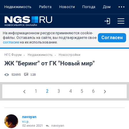
Недвижимость
Работа
Новости
Погода
Дом
На информационном ресурсе применяются cookie-
Согласен
файлы. Оставаясь на сайте, вы подтверждаете свое
согласие
на их использование.
НГС.Форум
Недвижимость
Новостройки
ЖК "Беринг" от ГК "Новый мир"
52695
128
1
2
3
4
5
6
navoyan
v.i.p.
02 июля 2021
navoyan