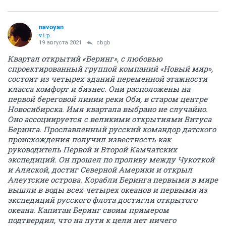
navoyan
v.i.p.
19 августа 2021
cbgb
Квартал открытий «Беринг», с любовью
спроектированный группой компаний «Новый мир»,
состоит из четырех зданий переменной этажности
класса комфорт и бизнес. Они расположены на
первой береговой линии реки Оби, в старом центре
Новосибирска. Имя квартала выбрано не случайно.
Оно ассоциируется с великими открытиями Витуса
Беринга. Прославленный русский командор датского
происхождения получил известность как
руководитель Первой и Второй Камчатских
экспедиций. Он прошел по проливу между Чукоткой
и Аляской, достиг Северной Америки и открыл
Алеутские острова. Корабли Беринга первыми в мире
вышли в воды всех четырех океанов и первыми из
экспедиций русского флота достигли открытого
океана. Капитан Беринг своим примером
подтвердил, что на пути к цели нет ничего