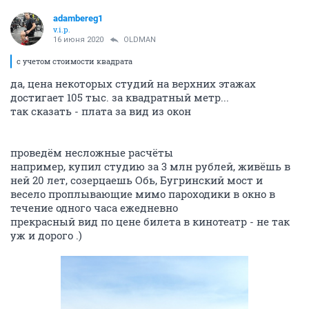
adambereg1
v.i.p.
16 июня 2020
OLDMAN
с учетом стоимости квадрата
да, цена некоторых студий на верхних этажах
достигает 105 тыс. за квадратный метр...
так сказать - плата за вид из окон
проведём несложные расчёты
например, купил студию за 3 млн рублей, живёшь в
ней 20 лет, созерцаешь Обь, Бугринский мост и
весело проплывающие мимо пароходики в окно в
течение одного часа ежедневно
прекрасный вид по цене билета в кинотеатр - не так
уж и дорого .)