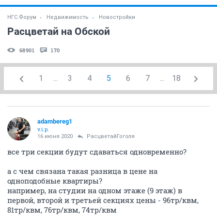
НГС.Форум
Недвижимость
Новостройки
Расцветай на Обской
68901
170
1
...
3
4
5
6
7
...
18
adambereg1
v.i.p.
16 июня 2020
РасцветайГоголя
все три секции будут сдаваться одновременно?
а с чем связана такая разница в цене на
одноподобные квартиры?
например, на студии на одном этаже (9 этаж) в
первой, второй и третьей секциях цены - 96тр/квм,
81тр/квм, 76тр/квм, 74тр/квм