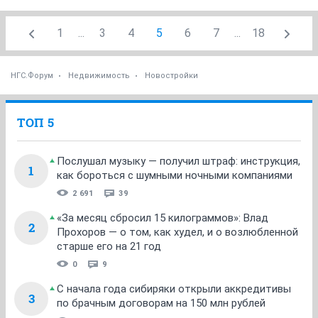
1
...
3
4
5
6
7
...
18
НГС.Форум
Недвижимость
Новостройки
ТОП 5
Послушал музыку — получил штраф: инструкция,
1
как бороться с шумными ночными компаниями
2 691
39
«За месяц сбросил 15 килограммов»: Влад
2
Прохоров — о том, как худел, и о возлюбленной
старше его на 21 год
0
9
С начала года сибиряки открыли аккредитивы
3
по брачным договорам на 150 млн рублей