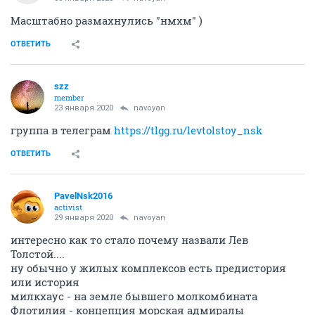
Масштабно размахнулись "нмхм" )
ОТВЕТИТЬ
szz
member
23 января 2020
navoyan
группа в телеграм
https://tlgg.ru/levtolstoy_nsk
ОТВЕТИТЬ
PavelNsk2016
activist
29 января 2020
navoyan
интересно как то стало почему назвали Лев
Толстой....
ну обычно у жилых комплексов есть предистория
или история
милкхаус - на земле бывшего молкомбината
Флотилия - концепция морская адмиралы