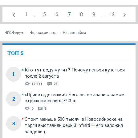
1
...
5
6
7
8
9
...
12
НГС.Форум
Недвижимость
Новостройки
ТОП 5
Кто тут воду мутит? Почему нельзя купаться
1
после 2 августа
17 411
28
«Привет, детишки!» Чего вы не знали о самом
2
страшном сериале 90-х
0
3
Стоит меньше 500 тысяч: в Новосибирске на
3
торги выставили серый Infiniti — его заложил
владелец