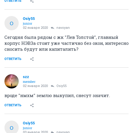
ОТВЕТИТЬ
Osiy55
O
junior
02 января 2020
navoyan
Сегодня была рядом с жк "Лев Толстой", главный
корпус НЭВЗа стоит уже частично без окон, интересно
сносить будут или капиталить?
ОТВЕТИТЬ
szz
member
02 января 2020
Osiy55
вроде "нмхм" землю выкупил, снесут значит.
ОТВЕТИТЬ
Osiy55
O
junior
03 января 2020
navoyan