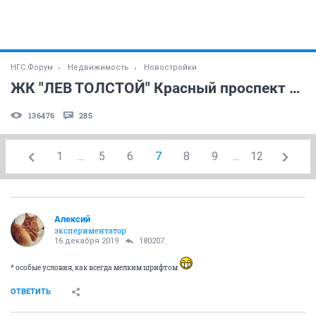
НГС.Форум
Недвижимость
Новостройки
ЖК "ЛЕВ ТОЛСТОЙ" Красный проспект 220, к7
136476
285
1
...
5
6
7
8
9
...
12
Алексий
экспериментатор
16 декабря 2019
180207
* особые условия, как всегда мелким шрифтом
ОТВЕТИТЬ