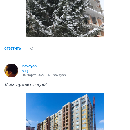
ОТВЕТИТЬ
navoyan
v.i.p.
10 марта 2020
navoyan
Всех приветствую!