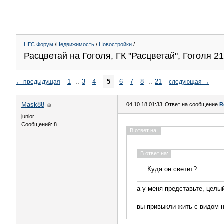
НГС.Форум
/
Недвижимость
/
Новостройки
/
Расцветай на Гоголя, ГК "Расцветай", Гоголя 2
1
..
3
4
5
6
7
8
..
21
←
предыдущая
следующая
→
Mask88
04.10.18 01:33
Ответ на сообщение
R
junior
Сообщений: 8
В ответ на:
В ответ на:
Куда он светит?
а у меня представьте, целый
вы привыкли жить с видом н