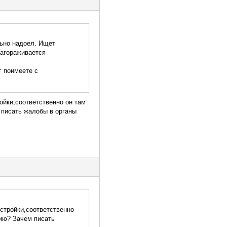
льно надоел. Ищет
лагораживается
г поимеете с
ойки,соответственно он там
 писать жалобы в органы
стройки,соответственно
цию? Зачем писать