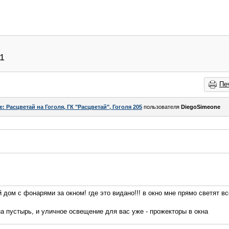
11
Пе
e: Расцветай на Гоголя, ГК "Расцветай", Гоголя 205
пользователя
DiegoSimeone
 дом с фонарями за окном! где это видано!!! в окно мне прямо светят в
а пустырь, и уличное освещение для вас уже - прожекторы в окна