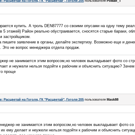
e: Расцветай на Гоголя, ГК "Расцветай", Гоголя 205
пользователя
Роман_Т
ирается купить. А троль DEN87777 со своими опусами на одну тему реа
в 5 этажей) Район реально обустраивается, сносятся старые бараки, об
им застройщиком.
 пишите заявление в органы, делайте экспертизу. Возможно еще и дене
. Это не вопрос менеджера отдела продаж.
жер не занимается этим вопросом,но человек выкладывает фото со стр
елает и неужели нельзя подойти к рабочим и объяснить ситуацию? Зачем
го проще
e: Расцветай на Гоголя, ГК "Расцветай", Гоголя 205
пользователя
Mask88
енеджер не занимается этим вопросом,но человек выкладывает фото со 
о их ему делает и неужели нельзя подойти к рабочим и объяснить ситуа