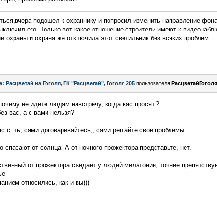
иться,вчера подошел к охраннику и попросил изменить направление фона
ыключил его. Только вот какое отношение строители имеют к видеонабл
и охраны и охрана же отключила этот светильник без всяких проблем
e: Расцветай на Гоголя, ГК "Расцветай", Гоголя 205
пользователя
РасцветайГоголя
 почему не идете людям навстречу, когда вас просят.?
ез вас, а с вами нельзя?
ас с..ть, сами договаривайтесь,, сами решайте свои проблемы.
 спасают от солнца! А от ночного прожектора представьте, нет.
ственный от прожектора съедает у людей мелатонин, точнее препятствует
ье
манием относились, как и вы)))