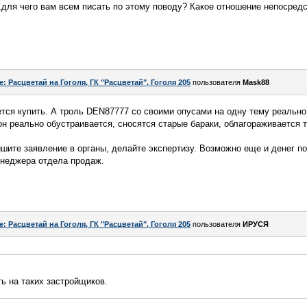
,для чего вам всем писать по этому поводу? Какое отношение непосредс
e: Расцветай на Гоголя, ГК "Расцветай", Гоголя 205
пользователя
Mask88
ется купить. А троль DEN87777 со своими опусами на одну тему реальн
он реально обустраивается, сносятся старые бараки, облагораживается т
ите заявление в органы, делайте экспертизу. Возможно еще и денег по
енеджера отдела продаж.
e: Расцветай на Гоголя, ГК "Расцветай", Гоголя 205
пользователя
ИРУСЯ
ь на таких застройщиков.