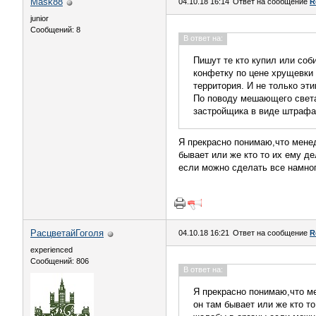
Mask88
04.10.18 16:14
Ответ на сообщение
R
junior
Сообщений: 8
В ответ на:
Пишут те кто купил или соб
конфетку по цене хрущевки 
территория. И не только эт
По поводу мешающего света
застройщика в виде штрафа
Я прекрасно понимаю,что менед
бывает или же кто то их ему д
если можно сделать все намно
РасцветайГоголя
04.10.18 16:21
Ответ на сообщение
R
experienced
Сообщений: 806
В ответ на:
Я прекрасно понимаю,что м
он там бывает или же кто т