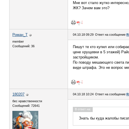
Мне вот стало жутко интересно
ЖК? Зачем вам это?
Роман_Т
04.10.18 09:29
Ответ на сообщение
R
member
Сообщений: 36
Пишут те кто купил или собира
цене хрущевки в 5 этажей) Рай
застройщиком.
По поводу мешающего света пиш
виде штрафа. Это не вопрос м
180207
04.10.18 10:24
Ответ на сообщение
R
бес нравственности
Сообщений: 72641
В ответ на:
Знать бы куда жалобы писат