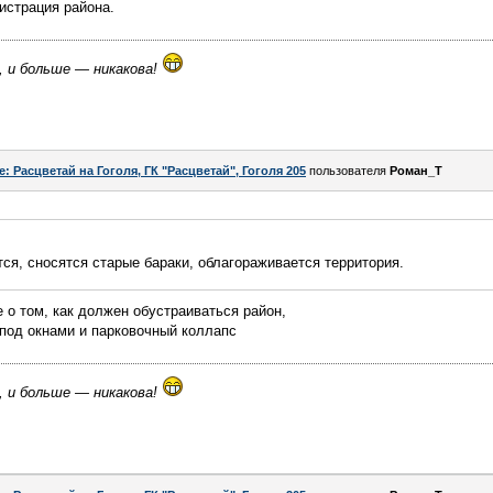
истрация района.
, и больше — никакова!
e: Расцветай на Гоголя, ГК "Расцветай", Гоголя 205
пользователя
Роман_Т
ся, сносятся старые бараки, облагораживается территория.
 о том, как должен обустраиваться район,
 под окнами и парковочный коллапс
, и больше — никакова!