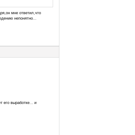
ря,он мне ответил,что
юдению непонятно...
 его выработке... и