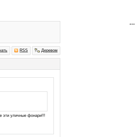
чать
RSS
Деревом
се эти уличные фонари!!!