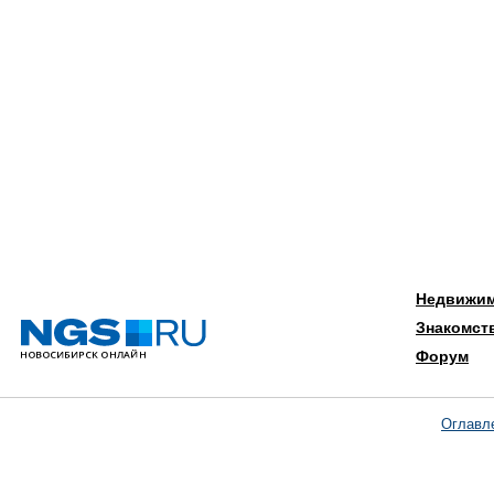
Недвижи
Знакомст
Форум
Оглавл