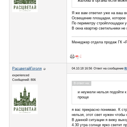
жалобы в органы если можн
Я же вам ответил уже на ваш в
Освещение площадки, которое 
По периметру стройплощадки у
В окна квартир светильники не
Менеджер отдела продаж ГК «
РасцветайГоголя
04.10.18 16:56
Ответ на сообщение
R
experienced
Сообщений: 806
В ответ на:
и неужели нельзя подойти 
проще
я вас прекрасно понимаю. К ст
нельзя, этот свет нужен чтобы
В данной ситуации я вижу выхо
4.30 утра солнце ярко светит п