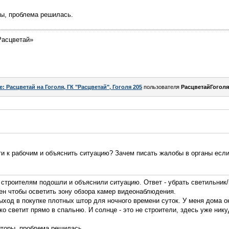
ы, проблема решилась.
Расцветай»
e: Расцветай на Гоголя, ГК "Расцветай", Гоголя 205
пользователя
РасцветайГоголя
ти к рабочим и объяснить ситуацию? Зачем писать жалобы в органы есл
 строителям подошли и объяснили ситуацию. Ответ - убрать светильник
жен чтобы осветить зону обзора камер видеонаблюдения.
ыход в покупке плотных штор для ночного времени суток. У меня дома о
рко светит прямо в спальню. И солнце - это не строители, здесь уже ник
торы, проблема решилась.