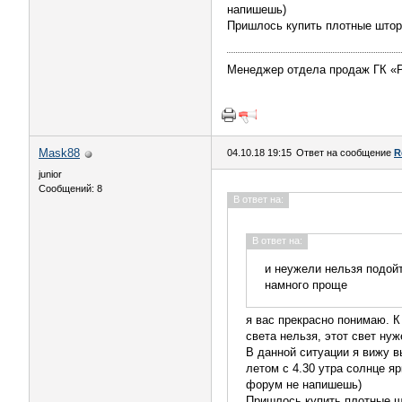
напишешь)
Пришлось купить плотные штор
Менеджер отдела продаж ГК «
Mask88
04.10.18 19:15
Ответ на сообщение
R
junior
Сообщений: 8
В ответ на:
В ответ на:
и неужели нельзя подой
намного проще
я вас прекрасно понимаю. К
света нельзя, этот свет ну
В данной ситуации я вижу в
летом с 4.30 утра солнце я
форум не напишешь)
Пришлось купить плотные ш