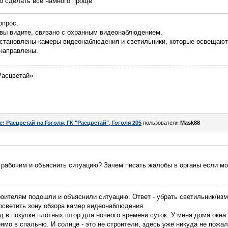
о сделать все намного проще
опрос.
вы видите, связано с охранным видеонаблюдением.
становлены камеры видеонаблюдения и светильники, которые освещают 
 направлены.
Расцветай»
e: Расцветай на Гоголя, ГК "Расцветай", Гоголя 205
пользователя
Mask88
к рабочим и объяснить ситуацию? Зачем писать жалобы в органы если м
роителям подошли и объяснили ситуацию. Ответ - убрать светильник/из
 осветить зону обзора камер видеонаблюдения.
д в покупке плотных штор для ночного времени суток. У меня дома окна 
рямо в спальню. И солнце - это не строители, здесь уже никуда не пож