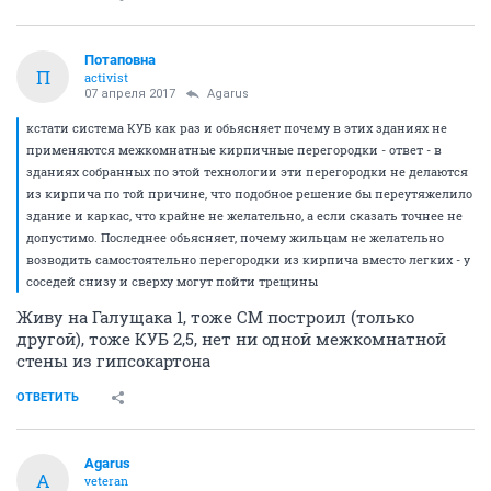
Потаповна
П
activist
07 апреля 2017
Agarus
кстати система КУБ как раз и обьясняет почему в этих зданиях не
применяются межкомнатные кирпичные перегородки - ответ - в
зданиях собранных по этой технологии эти перегородки не делаются
из кирпича по той причине, что подобное решение бы переутяжелило
здание и каркас, что крайне не желательно, а если сказать точнее не
допустимо. Последнее обьясняет, почему жильцам не желательно
возводить самостоятельно перегородки из кирпича вместо легких - у
соседей снизу и сверху могут пойти трещины
Живу на Галущака 1, тоже СМ построил (только
другой), тоже КУБ 2,5, нет ни одной межкомнатной
стены из гипсокартона
ОТВЕТИТЬ
Agarus
A
veteran