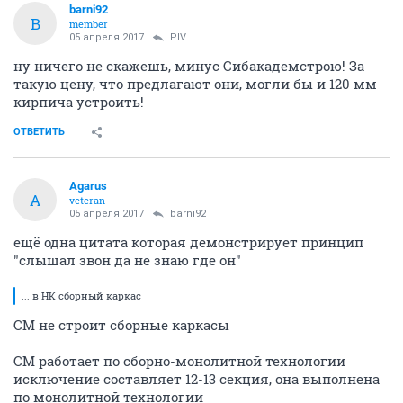
barni92
B
member
05 апреля 2017
PIV
ну ничего не скажешь, минус Сибакадемстрою! За
такую цену, что предлагают они, могли бы и 120 мм
кирпича устроить!
ОТВЕТИТЬ
Agarus
A
veteran
05 апреля 2017
barni92
ещё одна цитата которая демонстрирует принцип
"слышал звон да не знаю где он"
... в НК сборный каркас
СМ не строит сборные каркасы
СМ работает по сборно-монолитной технологии
исключение составляет 12-13 секция, она выполнена
по монолитной технологии