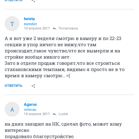
ОТВЕТИТЬ
twista
T
member
10 апреля 2017
Потаповна
А я вот уже 2 недели смотрю в камеру и по 22-23
секции в упор ничего не вижу,что там
происходит,такое чувство,что все вымерли и на
стройке вообще никого нет.
Зато в отделе продаж говорят,что все строиться
стахановскими темпами, видимо я просто не в то
время в камеру смотрю...=(
ОТВЕТИТЬ
Agarus
A
veteran
10 апреля 2017
LudaI
на днях заходил на НК, сделал фото, может кому
интересно
порадовало благоустройство