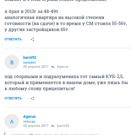
я брал в 2013г за 48-49т.
аналогичная квартира на высокой степени
готовности (на сдаче) в то время у СМ стоила 55-56т,
у других застройщиков 65т.
ОТВЕТИТЬ
barni92
B
member
05 апреля 2017
Agarus
под сборными и подразумевала тот самый КУБ-2,5,
который и применяется в вашем доме, уже лишь бы
к любому слову прицепиться!
ОТВЕТИТЬ
Agarus
A
veteran
05 апреля 2017
barni92