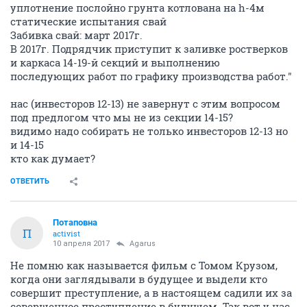
уплотнение послойно грунта котлована на h-4м
статические испытания свай
Забивка свай: март 2017г.
В 2017г. Подрядчик приступит к заливке ростверков
и каркаса 14-19-й секций и выполнению
последующих работ по графику производства работ."
нас (инвесторов 12-13) не завернут с этим вопросом
под предлогом что мы не из секции 14-15?
видимо надо собирать не только инвесторов 12-13 но
и 14-15
кто как думает?
ОТВЕТИТЬ
Потаповна
П
activist
10 апреля 2017
Agarus
Не помню как называется фильм с Томом Крузом,
когда они заглядывали в будущее и выдели кто
совершит преступление, а в настоящем садили их за
совершенное преступление в будущем. Так вот у нас