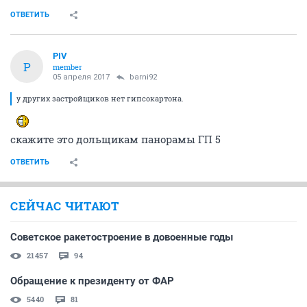
ОТВЕТИТЬ
PIV
P
member
05 апреля 2017
barni92
у других застройщиков нет гипсокартона.
скажите это дольщикам панорамы ГП 5
ОТВЕТИТЬ
СЕЙЧАС ЧИТАЮТ
Советское ракетостроение в довоенные годы
21457
94
Обращение к президенту от ФАР
5440
81