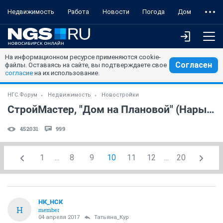
Недвижимость
Работа
Новости
Погода
Дом
На информационном ресурсе применяются cookie-
Согласен
файлы. Оставаясь на сайте, вы подтверждаете свое
согласие
на их использование.
НГС.Форум
Недвижимость
Новостройки
СтройМастер, "Дом на Плановой" (Нарымский Квартал) (часть 4)
452031
999
1
...
8
9
10
11
12
...
20
НК_НСК
Н
member
04 апреля 2017
Татьяна_Кур