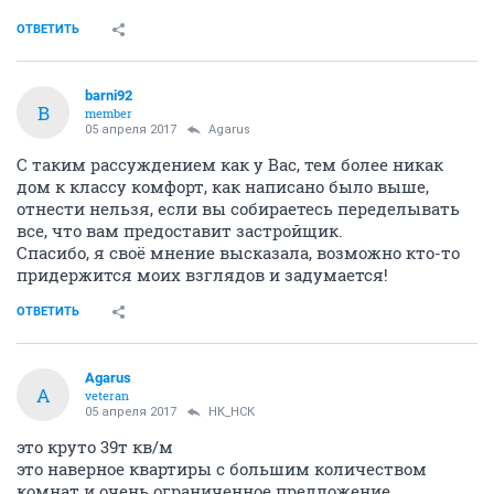
ОТВЕТИТЬ
barni92
B
member
05 апреля 2017
Agarus
С таким рассуждением как у Вас, тем более никак
дом к классу комфорт, как написано было выше,
отнести нельзя, если вы собираетесь переделывать
все, что вам предоставит застройщик.
Спасибо, я своё мнение высказала, возможно кто-то
придержится моих взглядов и задумается!
ОТВЕТИТЬ
Agarus
A
veteran
05 апреля 2017
НК_НСК
это круто 39т кв/м
это наверное квартиры с большим количеством
комнат и очень ограниченное предложение