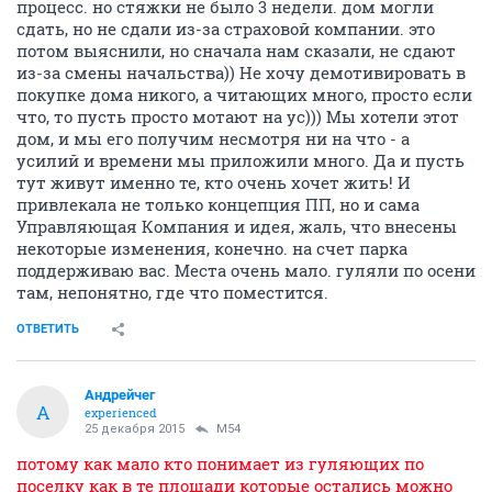
процесс. но стяжки не было 3 недели. дом могли
сдать, но не сдали из-за страховой компании. это
потом выяснили, но сначала нам сказали, не сдают
из-за смены начальства)) Не хочу демотивировать в
покупке дома никого, а читающих много, просто если
что, то пусть просто мотают на ус))) Мы хотели этот
дом, и мы его получим несмотря ни на что - а
усилий и времени мы приложили много. Да и пусть
тут живут именно те, кто очень хочет жить! И
привлекала не только концепция ПП, но и сама
Управляющая Компания и идея, жаль, что внесены
некоторые изменения, конечно. на счет парка
поддерживаю вас. Места очень мало. гуляли по осени
там, непонятно, где что поместится.
ОТВЕТИТЬ
Андрейчег
А
experienced
25 декабря 2015
M54
потому как мало кто понимает из гуляющих по
поселку как в те площади которые остались можно