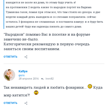
находится не возле их дома, то этому буду учить я!
на протяжении 2 недель какие то выродки портят на Вадима
Туманова газон, ломая при этом все, что там стояло из декора. я две
недели каждый день выходила и со слезами поправляла. сейчас
осталось 3 фонарика не сломанных. я поставила камеру. и я буду бить
ваших детей! буду им задницы пинать до самого дома.
"Выродков" помимо Вас в поселке и на форуме
замечено не-было.
Категорически рекомендую в первую очередь
заняться своим воспитанием.
ОТВЕТИТЬ
Kattye
guru
28 апреля 2016
Iren82
Так ненавидеть людей и любить фонарики...
Куда
мир катится?!
ОТВЕТИТЬ