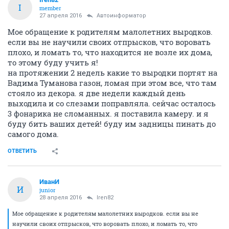
I
member
27 апреля 2016
Автоинформатор
Мое обращение к родителям малолетних выродков.
если вы не научили своих отпрысков, что воровать
плохо, и ломать то, что находится не возле их дома,
то этому буду учить я!
на протяжении 2 недель какие то выродки портят на
Вадима Туманова газон, ломая при этом все, что там
стояло из декора. я две недели каждый день
выходила и со слезами поправляла. сейчас осталось
3 фонарика не сломанных. я поставила камеру. и я
буду бить ваших детей! буду им задницы пинать до
самого дома.
ОТВЕТИТЬ
ИванИ
И
junior
28 апреля 2016
Iren82
Мое обращение к родителям малолетних выродков. если вы не
научили своих отпрысков, что воровать плохо, и ломать то, что