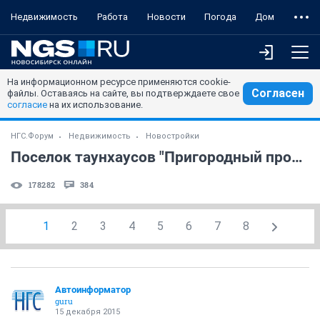
Недвижимость
Работа
Новости
Погода
Дом
На информационном ресурсе применяются cookie-
Согласен
файлы. Оставаясь на сайте, вы подтверждаете свое
согласие
на их использование.
НГС.Форум
Недвижимость
Новостройки
Поселок таунхаусов "Пригородный простор" (часть 9)
178282
384
1
2
3
4
5
6
7
8
Автоинформатор
guru
15 декабря 2015