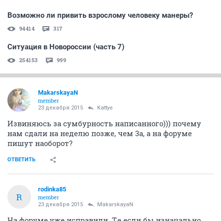
Возможно ли привить взрослому человеку манеры?
94414
317
Ситуация в Новороссии (часть 7)
254153
999
MakarskayaN
member
23 декабря 2015
Kattye
Извиняюсь за сумбурность написанного))) почему
нам сдали на неделю позже, чем 3а, а на форуме
пишут наоборот?
ОТВЕТИТЬ
rodinka85
R
member
23 декабря 2015
MakarskayaN
На форуме уже исправили. Т.е если бы изначально