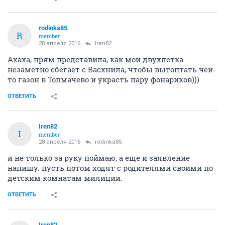
rodinka85
R
member
28 апреля 2016
Iren82
Ахаха, прям представила, как мой двухлетка
незаметно сбегает с Васхнила, чтобы вытоптать чей-
то газон в Толмачево и украсть пару фонариков)))
ОТВЕТИТЬ
Iren82
I
member
28 апреля 2016
rodinka85
и не только за руку поймаю, а еще и заявление
напишу. пусть потом ходят с родителями своими по
детским комнатам милиции.
ОТВЕТИТЬ
Iren82