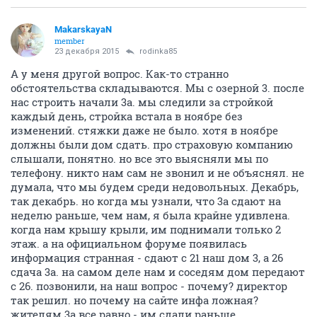
MakarskayaN
member
23 декабря 2015
rodinka85
А у меня другой вопрос. Как-то странно
обстоятельства складываются. Мы с озерной 3. после
нас строить начали 3а. мы следили за стройкой
каждый день, стройка встала в ноябре без
изменений. стяжки даже не было. хотя в ноябре
должны были дом сдать. про страховую компанию
слышали, понятно. но все это выясняли мы по
телефону. никто нам сам не звонил и не объяснял. не
думала, что мы будем среди недовольных. Декабрь,
так декабрь. но когда мы узнали, что 3а сдают на
неделю раньше, чем нам, я была крайне удивлена.
когда нам крышу крыли, им поднимали только 2
этаж. а на официальном форуме появилась
информация странная - сдают с 21 наш дом 3, а 26
сдача 3а. на самом деле нам и соседям дом передают
с 26. позвонили, на наш вопрос - почему? директор
так решил. но почему на сайте инфа ложная?
жителям 3а все равно - им сдали раньше.