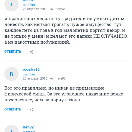
I
member
28 апреля 2016
Kattye
и правильно сделали. тут родители не умеют детям
донести, как нельзя трогать чужое имущество. тут
каждое лето из года в год малолетки портят декор. и
не только у меня! и делают это далеко НЕ СЛУЧАЙНО,
а из пакостных побуждений.
ОТВЕТИТЬ
rodinka85
R
member
28 апреля 2016
Iren82
Вот это правильно, но никак не применение
физической силы. За это уголовное наказание всяко
посерьезнее, чем за порчу газона
ОТВЕТИТЬ
Iren82
I
member