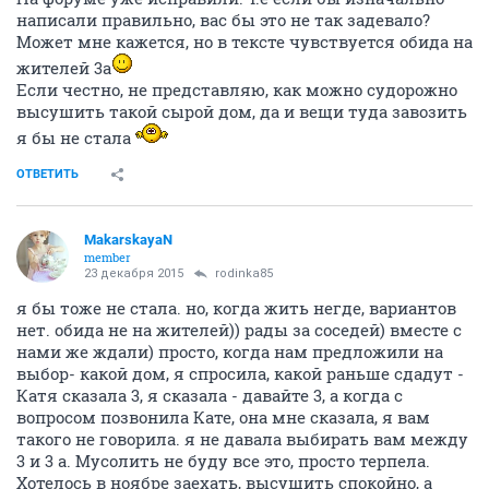
написали правильно, вас бы это не так задевало?
Может мне кажется, но в тексте чувствуется обида на
жителей 3а
Если честно, не представляю, как можно судорожно
высушить такой сырой дом, да и вещи туда завозить
я бы не стала
ОТВЕТИТЬ
MakarskayaN
member
23 декабря 2015
rodinka85
я бы тоже не стала. но, когда жить негде, вариантов
нет. обида не на жителей)) рады за соседей) вместе с
нами же ждали) просто, когда нам предложили на
выбор- какой дом, я спросила, какой раньше сдадут -
Катя сказала 3, я сказала - давайте 3, а когда с
вопросом позвонила Кате, она мне сказала, я вам
такого не говорила. я не давала выбирать вам между
3 и 3 а. Мусолить не буду все это, просто терпела.
Хотелось в ноябре заехать, высушить спокойно, а