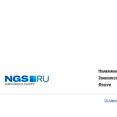
Недвижи
Знакомст
Форум
Оглавл