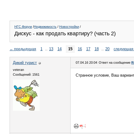
НГС.Форум
/
Недвижимость
/
Новостройки
/
Дискус - как продать квартиру? (часть 2)
1
..
13
14
15
16
17
18
..
20
←
предыдущая
следующая
Дикий турист
07.04.16 20:04
Ответ на сообщение
R
veteran
Сообщений: 1561
Странное условие, Ваш вариан