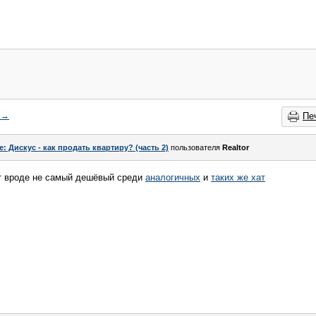
→
Пе
e: Дискус - как продать квартиру? (часть 2)
пользователя
Realtor
т вроде не самый дешёвый среди
аналогичных
и
таких же хат