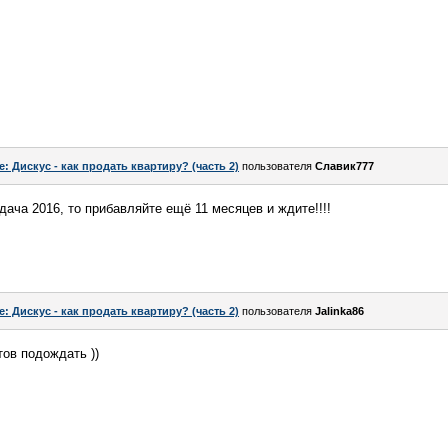
e: Дискус - как продать квартиру? (часть 2)
пользователя
Славик777
ача 2016, то прибавляйте ещё 11 месяцев и ждите!!!!
e: Дискус - как продать квартиру? (часть 2)
пользователя
Jalinka86
тов подождать ))