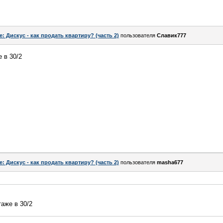
e: Дискус - как продать квартиру? (часть 2)
пользователя
Славик777
 в 30/2
e: Дискус - как продать квартиру? (часть 2)
пользователя
masha677
таже в 30/2