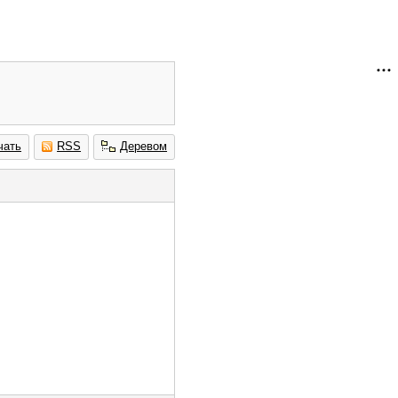
чать
RSS
Деревом