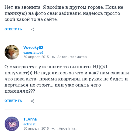
36 эта свечка?
ой, как..... а не звонили не узнавали почему это так
произошло?
главное не расстраивайтесь раньше времени и
позвоните в дискус, пусть объясняют, по телефону не
захотят можно и личный визит устроить.
ОТВЕТИТЬ
sova3105
activist
30 апреля 2015
_Angelinka_
Нет не звонила. Я вообще в другом городе. Пока не
паникую) на фото сваи забивали, надеюсь просто
сбой какой то на сайте.
ОТВЕТИТЬ
Vovecky82
experienced