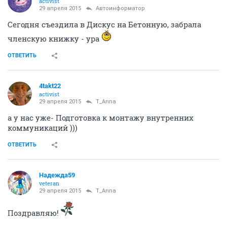
Зашла на сайт дискус, а там хоть какие-то изменения
по нашему домику, Текущее состояние:
Свайные испытания и фото земельки
Хотя в
планах работ, вообще нет информации, надеюсь в
июне начнется строительство!!!!
http://diskusplus.com/objects/zhm-prostornyi-32
ОТВЕТИТЬ
T_Anna
activist
29 апреля 2015
Автоинформатор
Сегодня съездила в Дискус на Бетонную, забрала
членскую книжку - ура
ОТВЕТИТЬ
4takt22
activist