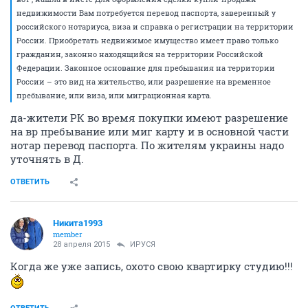
от инвестора то все-равно тонкости узнавать в юр
отделе дискуса или у Ирины в кабинете ОП на
бетонной, которой заявление пишем на разрешение
на переуступку.
Нотариальный перевод паспорта и именно
безналичный расчет расчет обязателен.
ОТВЕТИТЬ
ИРУСЯ
old hamster
28 апреля 2015
ЮлияКрекнина
вот , нашла в инете Для оформления сделки купли-продажи
недвижимости Вам потребуется перевод паспорта, заверенный у
российского нотариуса, виза и справка о регистрации на территории
России. Приобретать недвижимое имущество имеет право только
гражданин, законно находящийся на территории Российской
Федерации. Законное основание для пребывания на территории
России – это вид на жительство, или разрешение на временное
пребывание, или виза, или миграционная карта.
да-жители РК во время покупки имеют разрешение