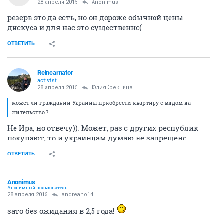
28 апреля 2015
andreano14
Значит надо будет записывацца. Но могут
предложить без балкона, даже по записи! Сейчас и
резерв Дискус выкинул, и свободная продажа всех
квартир, кроме студий. Могут быть и отказные , я бы
позванивал и мониторил ситуацию. А с записью да,
Вы всё правильно написали !
ОТВЕТИТЬ
andreano14
A
member
28 апреля 2015
Anоnimus
резерв это да есть, но он дороже обычной цены
дискуса и для нас это существенно(
ОТВЕТИТЬ
Reincarnator
activist
28 апреля 2015
ЮлияКрекнина