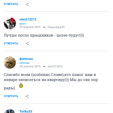
sten212212
guru
29 апреля 2015
Надежда59
Повезло мужу! Мы пока еще ждем)
ОТВЕТИТЬ
Надежда59
veteran
29 апреля 2015
sten212212
Надвигаются большие выходные, может и нам перед
ними повезёт!
ОТВЕТИТЬ
sten212212
guru
29 апреля 2015
Надежда59
Лучше после праздников - целее будут)))
ОТВЕТИТЬ