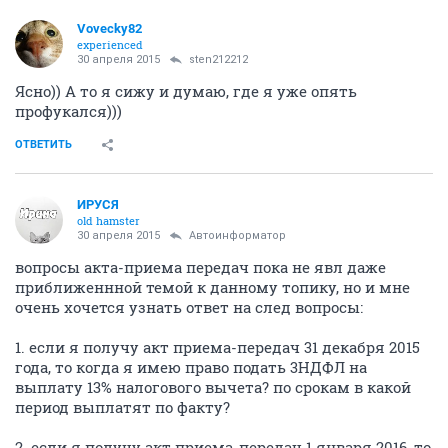
30 апреля 2015
Vovecky82
Акт приема-передачи нужен полюбому!
ОТВЕТИТЬ
sten212212
guru
30 апреля 2015
Vovecky82
Это мы по другим объектам получаем)
ОТВЕТИТЬ
Vovecky82
experienced
30 апреля 2015
sten212212
Ясно)) А то я сижу и думаю, где я уже опять
профукался)))
ОТВЕТИТЬ