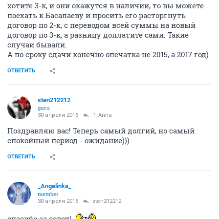
ОТВЕТИТЬ
sten212212
guru
30 апреля 2015
_Angelinka_
Доброе утро! На сайте нередко бывают ошибки. Весь
41 дом - меридиональный. Если вы хотели большую
3-к, то они в свободной продаже часто бывают, может
и сейчас есть. Это возможно узнать, позвонив в оба
офиса Дискуса. Так как наличие квартир у
менеджеров разное. Если вы действительно очень
хотите 3-к, и они окажутся в наличии, то вы можете
поехать к Басалаеву и просить его расторгнуть
договор по 2-к, с переводом всей суммы на новый
договор по 3-к, а разницу доплатите сами. Такие
случаи бывали.
А по сроку сдачи конечно опечатка не 2015, а 2017 год)
ОТВЕТИТЬ