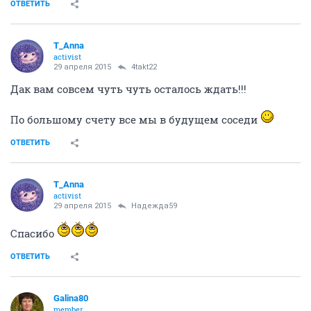
29 апреля 2015
T_Anna
а у нас уже- Подготовка к монтажу внутренних
коммуникаций )))
ОТВЕТИТЬ
Надежда59
veteran
29 апреля 2015
T_Anna
Поздравляю!
ОТВЕТИТЬ
T_Anna
activist
29 апреля 2015
4takt22
Дак вам совсем чуть чуть осталось ждать!!!
По большому счету все мы в будущем соседи