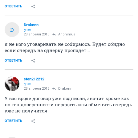
может ли гражданин Украины приобрести квартиру с видом на
жительство ?
Не Ира, но отвечу)). Может, раз с других республик
покупают, то и украинцам думаю не запрещено...
ОТВЕТИТЬ
Anоnimus
Анонимный пользователь
28 апреля 2015
andreano14
зато без ожидания в 2,5 года!
ОТВЕТИТЬ
Drakonn
D
guru
28 апреля 2015
Anоnimus
я не кого уговаривать не собираюсь. Будет обидно
если очередь на однёрку пропадёт...