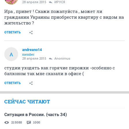
ОТВЕТИТЬ
Anоnimus
Анонимный пользователь
28 апреля 2015
andreano14
вы для начало позвоните в Дискус, может Вам
предложат что-нить и без записи!
ОТВЕТИТЬ
ЮлияКрекнина
activist
28 апреля 2015
ИРУСЯ
Ира , привет ! Скажи пожалуйста , может ли
гражданин Украины приобрести квартиру с видом на
жительство ?
ОТВЕТИТЬ
andreano14