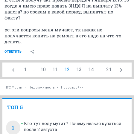
ИРУСЯ
old hamster
30 апреля 2015
Автоинформатор
вопросы акта-приема передач пока не явл даже
приближеннной темой к данному топику, но и мне
очень хочется узнать ответ на след вопросы:
1. если я получу акт приема-передач 31 декабря 2015
года, то когда я имею право подать 3НДФЛ на
выплату 13% налогового вычета? по срокам в какой
период выплатят по факту?
2. если я получу акт приема-передач 1 января 2016, то
когда я имею право подать 3НДФЛ на выплату 13%
налога? по срокам в какой период выплатят по
факту?
рс: эти вопросы меня мучают, тк никак не
получается копить на ремонт, а его надо на что-то
делать.
ОТВЕТИТЬ