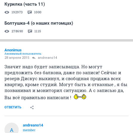
A
member
28 апреля 2015
Anоnimus
студии уходять как горячие пирожки -особенно с
балконом так мне сказали в офисе (
ОТВЕТИТЬ
СЕЙЧАС ЧИТАЮТ
Ситуация в России. (часть 34)
215088
1000
Курилка (часть 11)
192973
1000
Болтушка-4 (о наших питомцах)
278690
1115
Anоnimus
Анонимный пользователь