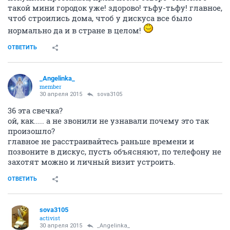
что ли?
ОТВЕТИТЬ
_Angelinka_
member
30 апреля 2015
T_Anna
я тоже не думала!
пока фотать нечего, но главное уже хоть отнесен к
строящимся, прияяятноо!
надо будет как-нибудь заглянуть на стройку, перед
покупкой проезжала, прям после северо-чемского
такой мини городок уже! здорово! тьфу-тьфу! главное,
чтоб строились дома, чтоб у дискуса все было
нормально да и в стране в целом!
ОТВЕТИТЬ
_Angelinka_
member
30 апреля 2015
sova3105