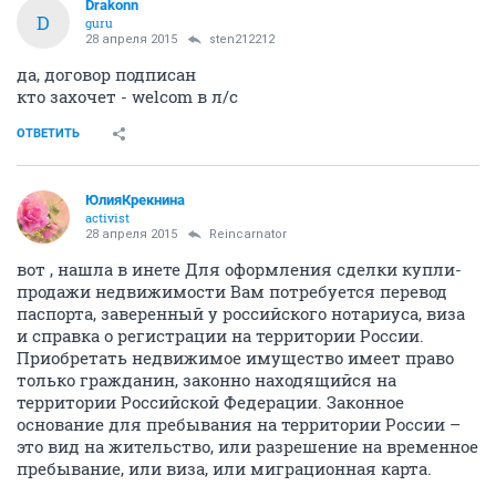
ОТВЕТИТЬ
sten212212
guru
28 апреля 2015
Drakonn
У вас вроде договор уже подписан, значит кроме как
по ген.доверенности передать или обменять очередь
уже не получится.
ОТВЕТИТЬ
Drakonn
D
guru
28 апреля 2015
sten212212
да, договор подписан
кто захочет - welcom в л/с
ОТВЕТИТЬ
ЮлияКрекнина