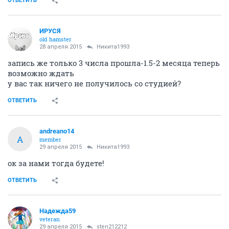
на вр пребывание или миг карту и в основной части
нотар перевод паспорта. По жителям украины надо
уточнять в Д.
ОТВЕТИТЬ
Никита1993
member
28 апреля 2015
ИРУСЯ
Когда же уже запись, охото свою квартирку студию!!!
ОТВЕТИТЬ
ИРУСЯ
old hamster
28 апреля 2015
Никита1993
запись же только 3 числа прошла-1.5-2 месяца теперь
возможно ждать
у вас так ничего не получилось со студией?