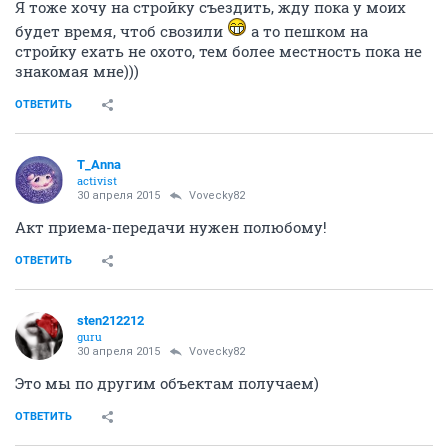
30 апреля 2015
Автоинформатор
О, смотрю тут уже какие то выплаты НДФЛ
получают))) Не поделитесь за что и как? нам сказали
что пока акта- приема квартиры на руках не будет и
дергаться не стоит... или уже опять чего
поменяли???
ОТВЕТИТЬ
T_Anna
activist
30 апреля 2015
_Angelinka_
Я тоже хочу на стройку съездить, жду пока у моих
будет время, чтоб свозили
а то пешком на
стройку ехать не охото, тем более местность пока не
знакомая мне)))
ОТВЕТИТЬ
T_Anna
activist