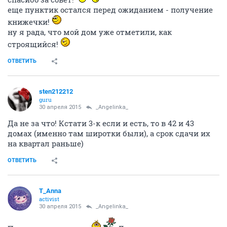
sten212212
guru
30 апреля 2015
T_Anna
Поздравляю вас! Теперь самый долгий, но самый
спокойный период - ожидание)))
ОТВЕТИТЬ
_Angelinka_
member
30 апреля 2015
sten212212
спасибо за совет!
еще пунктик остался перед ожиданием - получение
книжечки!
ну я рада, что мой дом уже отметили, как
строящийся!
ОТВЕТИТЬ
sten212212