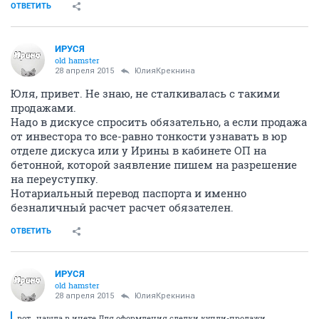
activist
28 апреля 2015
Reincarnator
вот , нашла в инете Для оформления сделки купли-
продажи недвижимости Вам потребуется перевод
паспорта, заверенный у российского нотариуса, виза
и справка о регистрации на территории России.
Приобретать недвижимое имущество имеет право
только гражданин, законно находящийся на
территории Российской Федерации. Законное
основание для пребывания на территории России –
это вид на жительство, или разрешение на временное
пребывание, или виза, или миграционная карта.
ОТВЕТИТЬ
ИРУСЯ
old hamster
28 апреля 2015
ЮлияКрекнина
Юля, привет. Не знаю, не сталкивалась с такими
продажами.
Надо в дискусе спросить обязательно, а если продажа