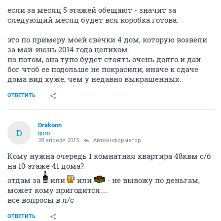
НГС.Форум
Недвижимость
Новостройки
Дискус! Очередь на покупку квартиры и не только! (часть 49)
216410
1000
1
...
10
11
12
13
14
...
21
ИРУСЯ
old hamster
27 апреля 2015
Надежда59
если за месяц 5 этажей обещают - значит за
следующий месяц будет вся коробка готова.
это по примеру моей свечки 4 дом, которую возвели
за май-июнь 2014 года целиком.
но потом, она тупо будет стоять очень долго и дай
бог чтоб ее подольше не покрасили, иначе к сдаче
дома вид хуже, чем у недавно выкрашенных.