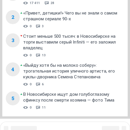
1
...
10
11
12
13
14
...
21
НГС.Форум
Недвижимость
Новостройки
ТОП 5
Кто тут воду мутит? Почему нельзя купаться
1
после 2 августа
17 411
28
«Привет, детишки!» Чего вы не знали о самом
2
страшном сериале 90-х
0
3
Стоит меньше 500 тысяч: в Новосибирске на
3
торги выставили серый Infiniti — его заложил
владелец