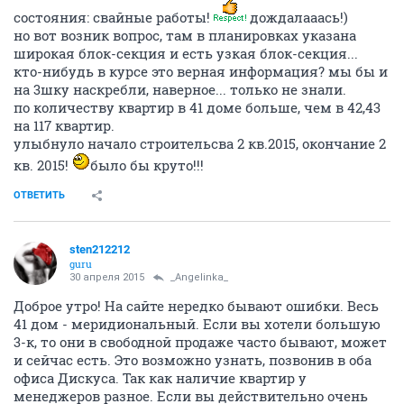
В офис лично ездил. И на Бетонку, и на Татьяны
снежиной был. они не в какую, говорят студий нет и
все!
ОТВЕТИТЬ
_Angelinka_
member
30 апреля 2015
Автоинформатор
Доброе утро всем форумчанам!
на сайте дискуса появился 41 дом, текущее
состояния: свайные работы!
дождалааась!)
но вот возник вопрос, там в планировках указана
широкая блок-секция и есть узкая блок-секция...
кто-нибудь в курсе это верная информация? мы бы и
на 3шку наскребли, наверное... только не знали.
по количеству квартир в 41 доме больше, чем в 42,43
на 117 квартир.
улыбнуло начало строительсва 2 кв.2015, окончание 2
кв. 2015!
было бы круто!!!