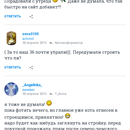
guru
30 апреля 2015
_Angelinka_
Да не за что! Кстати 3-к если и есть, то в 42 и 43
домах (именно там широтки были), а срок сдачи их
на квартал раньше)
ОТВЕТИТЬ
T_Anna
activist
30 апреля 2015
_Angelinka_
Порадовали с утреца
Даже не думала, что так
быстро на сайт добавят!!!
ОТВЕТИТЬ
sova3105
activist
30 апреля 2015
Автоинформатор
( За то наш 36 почти убрали(((. Передумали строить