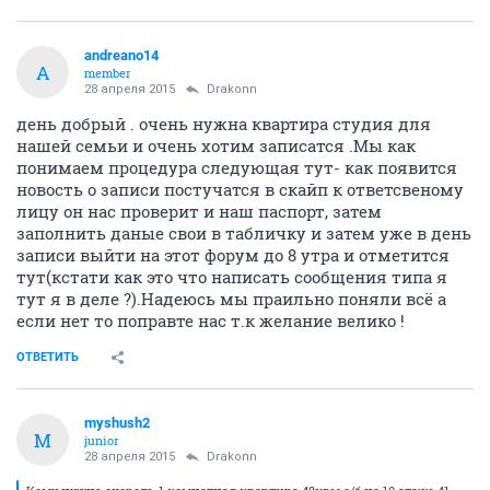
ОТВЕТИТЬ
Drakonn
D
guru
28 апреля 2015
Автоинформатор
Кому нужна очередь 1 комнатная квартира 48квм с/б
на 10 этаже 41 дома?
отдам за
или
или
- не вывожу по деньгам,
может кому пригодится....
все вопросы в л/с
ОТВЕТИТЬ
andreano14
A
member
28 апреля 2015
Drakonn
день добрый . очень нужна квартира студия для
нашей семьи и очень хотим записатся .Мы как
понимаем процедура следующая тут- как появится
новость о записи постучатся в скайп к ответсвеному