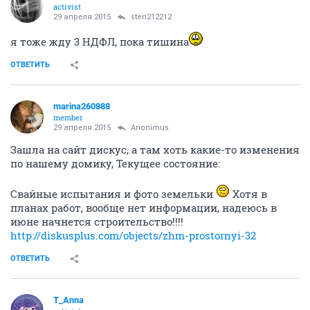
филюша
veteran
29 апреля 2015
sten212212
Спасибо всем (особенно Славе),кто помог нам в
январе записаться на квартиру))) Мы до сих пор
рады)
ОТВЕТИТЬ
Torika33
activist
29 апреля 2015
sten212212
я тоже жду 3 НДФЛ, пока тишина
ОТВЕТИТЬ
marina260888
member
29 апреля 2015
Anоnimus