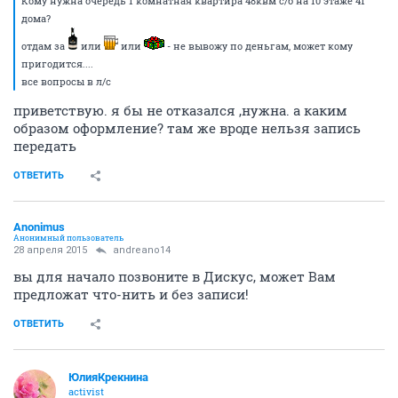
лицу он нас проверит и наш паспорт, затем
заполнить даные свои в табличку и затем уже в день
записи выйти на этот форум до 8 утра и отметится
тут(кстати как это что написать сообщения типа я
тут я в деле ?).Надеюсь мы праильно поняли всё а
если нет то поправте нас т.к желание велико !
ОТВЕТИТЬ
myshush2
M
junior
28 апреля 2015
Drakonn
Кому нужна очередь 1 комнатная квартира 48квм с/б на 10 этаже 41
дома?
отдам за
или
или
- не вывожу по деньгам, может кому
пригодится....
все вопросы в л/с
приветствую. я бы не отказался ,нужна. а каким
образом оформление? там же вроде нельзя запись
передать