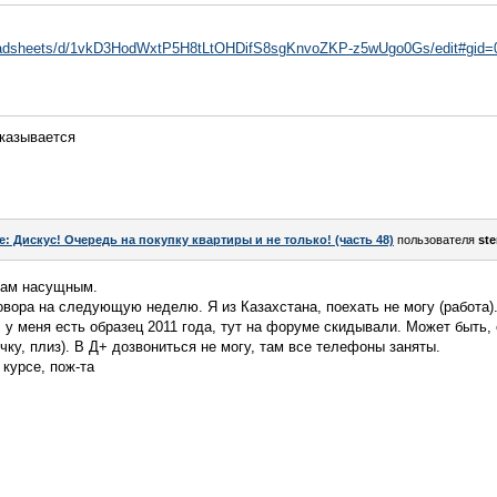
readsheets/d/1vkD3HodWxtP5H8tLtOHDifS8sgKnvoZKP-z5wUgo0Gs/edit#gid=
казывается
e: Дискус! Очередь на покупку квартиры и не только! (часть 48)
пользователя
st
лам насущным.
вора на следующую неделю. Я из Казахстана, поехать не могу (работа)
у меня есть образец 2011 года, тут на форуме скидывали. Может быть, 
ичку, плиз). В Д+ дозвониться не могу, там все телефоны заняты.
 курсе, пож-та