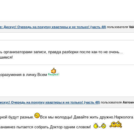
e: Дискус! Очередь на покупку квартиры и не только! (часть 48)
пользователя
Val
 организаторами записи, правда разборки после как-то не очень...
вшимся!
доразумения в личку.Всем
искус! Очередь на покупку квартиры и не только! (часть 48)
пользователя
Автои
дной будут разные.
Все мы молодцы! Давайте жить дружно.Нарколога 
 анамнез пытается собрать.Доктор одним словом!