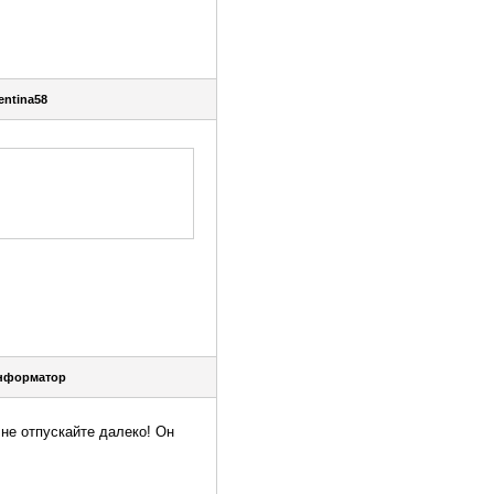
entina58
нформатор
не отпускайте далеко! Он