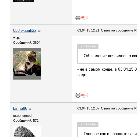
058lekseih22
03.04.15 12:21
Ответ на сообщение
R
v.i.p.
Сообщений: 3604
В ответ на:
Объявление появилось о кон
- не в самом конце, в 03.04.15 
надо.
larma86
03.04.15 12:37
Ответ на сообщение
R
experienced
Сообщений: 572
В ответ на:
Главное как в прошлые запис