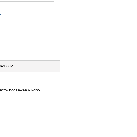
0
en212212
.
есть посвежее у кого-