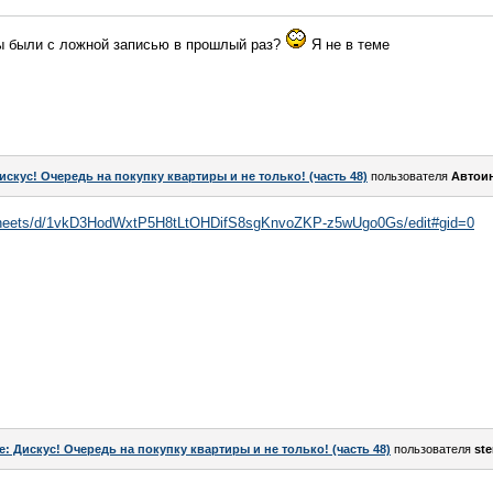
вы были с ложной записью в прошлый раз?
Я не в теме
искус! Очередь на покупку квартиры и не только! (часть 48)
пользователя
Автои
dsheets/d/1vkD3HodWxtP5H8tLtOHDifS8sgKnvoZKP-z5wUgo0Gs/edit#gid=0
e: Дискус! Очередь на покупку квартиры и не только! (часть 48)
пользователя
st