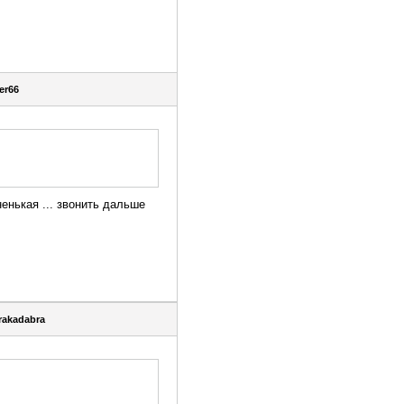
er66
ненькая ... звонить дальше
rakadabra