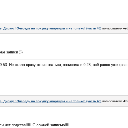
e: Дискус! Очередь на покупку квартиры и не только! (часть 48)
пользователя
vet
це записи )))
09:53. Не стала сразу отписываться, записала в 9-28, всё равно уже крас
e: Дискус! Очередь на покупку квартиры и не только! (часть 48)
пользователя
Ab
и нет подстав!!!!! С ложной записью!!!!!