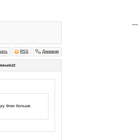
чать
RSS
Деревом
lekseih22
дку блин больше.