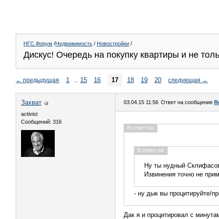
НГС.Форум
/
Недвижимость
/
Новостройки
/
Дискус! Очередь на покупку квартиры и не тольк
1
..
15
16
17
18
19
20
←
предыдущая
следующая
→
Захват
03.04.15 11:56
Ответ на сообщение
R
activist
Сообщений: 316
В ответ на:
В ответ на:
Ну ты нудный Склифасовс
Извинения точно не прим
- ну дык вы процитируйте/п
Дак я и процитировал с минутам