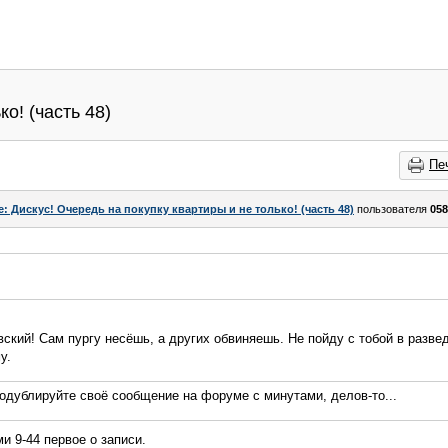
о! (часть 48)
Пе
e: Дискус! Очередь на покупку квартиры и не только! (часть 48)
пользователя
058
кий! Сам пургу несёшь, а других обвиняешь. Не пойду с тобой в разве
у.
родублируйте своё сообщение на форуме с минутами, делов-то...
и 9-44 первое о записи.