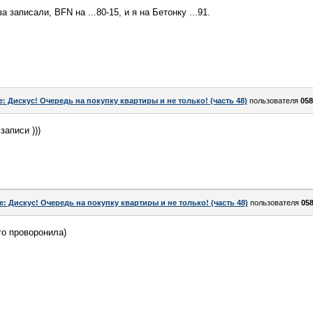
 записали, ВFN на ...80-15, и я на Бетонку ...91.
e: Дискус! Очередь на покупку квартиры и не только! (часть 48)
пользователя
058
аписи )))
e: Дискус! Очередь на покупку квартиры и не только! (часть 48)
пользователя
058
-то проворонила)