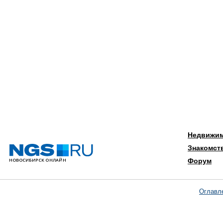
Недвижи
Знакомст
Форум
Оглавл