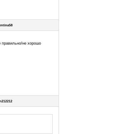
entina58
не правильно/не хорошо
n212212