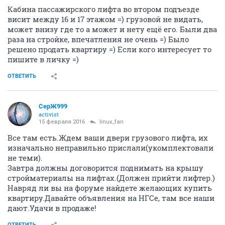
Кабина пассажирского лифта во втором подъезде
висит между 16 и 17 этажом =) грузовой не видать,
может внизу где то а может и нету ещё его. Были два
раза на стройке, впечатления не очень =) Было
решено продать квартиру =) Если кого интересует то
пишите в личку =)
ОТВЕТИТЬ
СерЖ999
activist
15 февраля 2016
linux_fan
Все там есть.Ждем ваши двери грузового лифта, их
изначально неправильно прислали(укомплектовали
не теми).
Завтра должны договорится поднимать на крышу
стройматериалы на лифтах.(Должен прийти лифтер.)
Навряд ли вы на форуме найдете желающих купить
квартиру.Давайте объявления на НГСе, там все наши
дают.Удачи в продаже!
ОТВЕТИТЬ