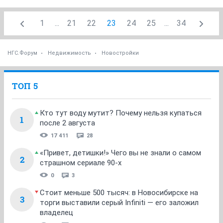
1
...
21
22
23
24
25
...
34
НГС.Форум
Недвижимость
Новостройки
ТОП 5
Кто тут воду мутит? Почему нельзя купаться
1
после 2 августа
17 411
28
«Привет, детишки!» Чего вы не знали о самом
2
страшном сериале 90-х
0
3
Стоит меньше 500 тысяч: в Новосибирске на
3
торги выставили серый Infiniti — его заложил
владелец