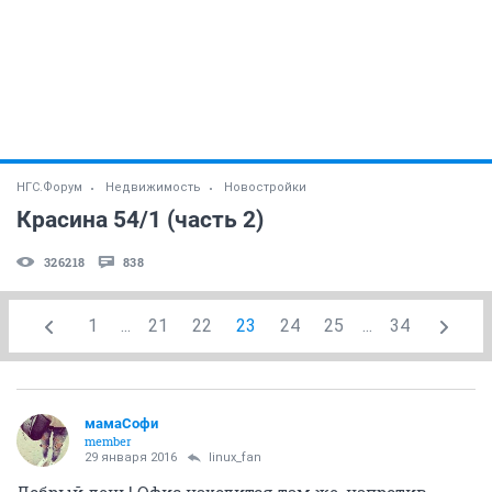
НГС.Форум
Недвижимость
Новостройки
Красина 54/1 (часть 2)
326218
838
1
...
21
22
23
24
25
...
34
мамаСофи
member
29 января 2016
linux_fan
Добрый день! Офис находится там же, напротив