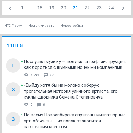
1
...
18
19
20
21
22
23
24
НГС.Форум
Недвижимость
Новостройки
ТОП 5
Послушал музыку — получил штраф: инструкция,
1
как бороться с шумными ночными компаниями
2 691
37
«Выйду хотя бы на молоко соберу»:
2
трогательная история уличного артиста, его
куклы-дворника Семена Степановича
0
6
По всему Новосибирску спрятаны миниатюрные
3
арт-объекты — их поиск становится
настоящим квестом