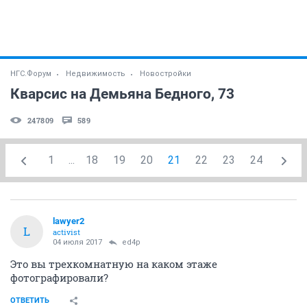
НГС.Форум
Недвижимость
Новостройки
Кварсис на Демьяна Бедного, 73
247809
589
1
...
18
19
20
21
22
23
24
lawyer2
L
activist
04 июля 2017
ed4p
Это вы трехкомнатную на каком этаже
фотографировали?
ОТВЕТИТЬ