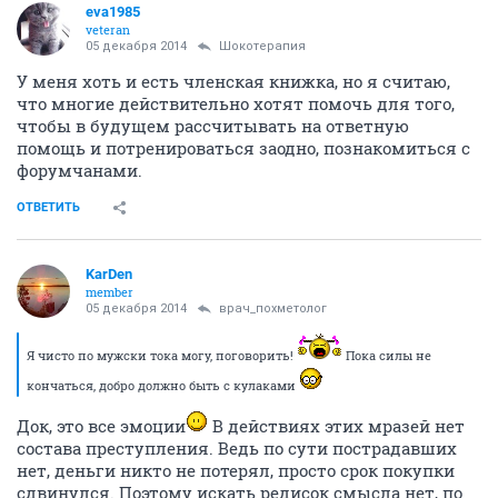
eva1985
veteran
05 декабря 2014
Шокотерапия
У меня хоть и есть членская книжка, но я считаю,
что многие действительно хотят помочь для того,
чтобы в будущем рассчитывать на ответную
помощь и потренироваться заодно, познакомиться с
форумчанами.
ОТВЕТИТЬ
KarDen
member
05 декабря 2014
врач_похметолог
Я чисто по мужски тока могу, поговорить!
Пока силы не
кончаться, добро должно быть с кулаками
Док, это все эмоции
В действиях этих мразей нет
состава преступления. Ведь по сути пострадавших
нет, деньги никто не потерял, просто срок покупки
сдвинулся. Поэтому искать редисок смысла нет, по