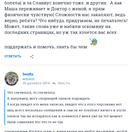
болела( и за Славиус конечно тоже..и других.. А как
Маша переживает и Доктор с женой, я прям
физически чувствую( Сложности нас закаляют, ведь
верно, ребята? Что нибудь придумаем, не печальтесь!
Может, такие слова уже и набили оскомину на
последних страницах, но уж так хочется вас всех
поддержать и помочь, знать бы чем
ОТВЕТИТЬ
beatta
activist
05 декабря 2014
Alex_Yu
Что случилось, то случилось.
Я, например, могу следующей записи подождать.
Я когда увидел кто меня записал, увидел что у этого персонажа нет
авы, всего несколько сообщений и сам он не покупает ничего и после
записи так же испарился как и появился у меня уже на тот момент
были сомнения что что-то не так.
состояние будто чан с дерьмом на тебя вылили..если