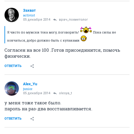
Захват
activist
05 декабря 2014
врач_похметолог
Я чисто по мужски тока могу, поговорить!
Пока силы не
кончаться, добро должно быть с кулаками
Согласен на все 100 .Готов присоединится, помочь
физически.
ОТВЕТИТЬ
Alex_Yu
junior
05 декабря 2014
olesya_t
у меня тоже такое было.
пароль на раз-два восстанавливается.
ОТВЕТИТЬ