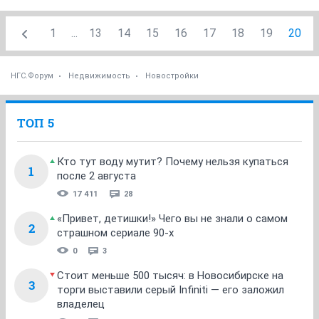
1
...
13
14
15
16
17
18
19
20
НГС.Форум
Недвижимость
Новостройки
ТОП 5
Кто тут воду мутит? Почему нельзя купаться
1
после 2 августа
17 411
28
«Привет, детишки!» Чего вы не знали о самом
2
страшном сериале 90-х
0
3
Стоит меньше 500 тысяч: в Новосибирске на
3
торги выставили серый Infiniti — его заложил
владелец