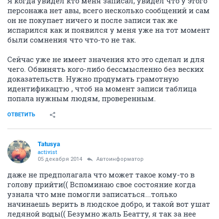
Я когда увидел кто меня записал, увидел что у этого
персонажа нет авы, всего несколько сообщений и сам
он не покупает ничего и после записи так же
испарился как и появился у меня уже на тот момент
были сомнения что что-то не так.
Сейчас уже не имеет значения кто это сделал и для
чего. Обвинять кого-либо бессмысленно без веских
доказательств. Нужно продумать грамотную
идентификацтю , чтоб на момент записи таблица
попала нужным людям, проверенным.
ОТВЕТИТЬ
Tatusya
activist
05 декабря 2014
Автоинформатор
даже не предполагала что может такое кому-то в
голову прийти(( Вспоминаю свое состояние когда
узнала что мне помогли записаться...только
начинаешь верить в людское добро, и такой вот ушат
ледяной воды(( Безумно жаль Беатту, я так за нее