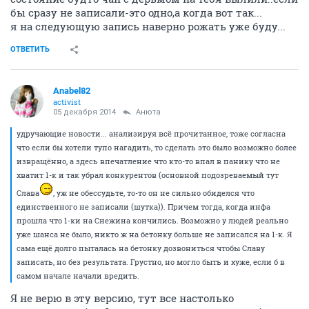
бы сразу не записали-это одно,а когда вот так...
я на следующую запись наверно рожать уже буду...
ОТВЕТИТЬ
Anabel82
activist
05 декабря 2014
Aнюта
удручающие новости... анализируя всё прочитанное, тоже согласна
что если бы хотели тупо нагадить, то сделать это было возможно более
извращённо, а здесь впечатление что кто-то впал в панику что не
хватит 1-к и так убрал конкурентов (основной подозреваемый тут
Слава
, уж не обессудьте, то-то он не сильно обиделся что
единственного не записали (шутка)). Причем тогда, когда инфа
прошла что 1-ки на Снежина кончились. Возможно у людей реально
уже шанса не было, никто ж на бетонку больше не записался на 1-к. Я
сама ещё долго пыталась на бетонку дозвониться чтобы Славу
записать, но без результата. Грустно, но могло быть и хуже, если б в
самом начале начали вредить.
Я не верю в эту версию, тут все настолько