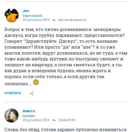
Jen
experienced
05 декабря 2014
Автоинформатор
Вопрос к тем, кто лично дозванивался: менеджеры
дискуса, когда трубку поднимают, представляются?
Говорят "Здравствуйте. Дискус", то есть название
упоминают? Или просто "да" или "але"? А то уже
мысли полезли, вдруг дозвонишься, но не туда, а там
тоже какой-нибудь шутник по-быстрому смекнет и
запишет на квартиру, а потом смеяться будет, а ты
как дурак в неведении будешь звонка ждать и
хорошо, если себя только, а если других так
запишешь...
ОТВЕТИТЬ
Aнюта
member
05 декабря 2014
Слава9140
Слава, без обид, готова заранее публично извиниться