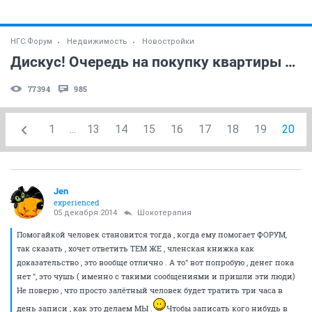
НГС.Форум
Недвижимость
Новостройки
Дискус! Очередь на покупку квартиры и не только! (часть 39)
77394
985
1
...
13
14
15
16
17
18
19
20
Jen
experienced
05 декабря 2014
Шокотерапия
Помогайкой человек становится тогда , когда ему помогает ФОРУМ,
так сказать , хочет ответить ТЕМ ЖЕ , членская книжка как
доказательство , это вообще отлично . А то" вот попробую , денег пока
нет ", это чушь ( именно с такими сообщениями и пришли эти люди)
Не поверю , что просто залётный человек будет тратить три часа в
день записи , как это делаем МЫ .
Чтобы записать кого нибудь в