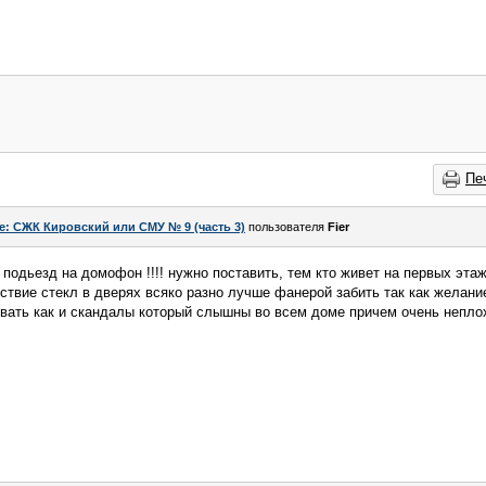
Пе
e: СЖК Кировский или СМУ № 9 (часть 3)
пользователя
Fier
 подьезд на домофон !!!! нужно поставить, тем кто живет на первых этаж
ствие стекл в дверях всяко разно лучше фанерой забить так как желание
вать как и скандалы который слышны во всем доме причем очень неплох