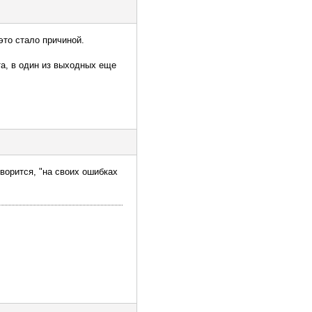
это стало причиной.
та, в один из выходных еще
ворится, "на своих ошибках