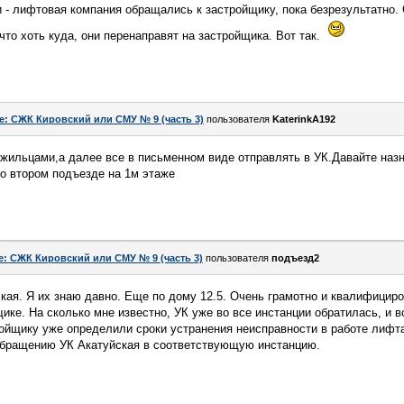
ни - лифтовая компания обращались к застройщику, пока безрезультатно. 
что хоть куда, они перенаправят на застройщика. Вот так.
e: СЖК Кировский или СМУ № 9 (часть 3)
пользователя
KaterinkA192
жильцами,а далее все в письменном виде отправлять в УК.Давайте наз
во втором подъезде на 1м этаже
e: СЖК Кировский или СМУ № 9 (часть 3)
пользователя
подъезд2
ая. Я их знаю давно. Еще по дому 12.5. Очень грамотно и квалифициро
ике. На сколько мне известно, УК уже во все инстанции обратилась, и в
ройщику уже определили сроки устранения неисправности в работе лифт
обращению УК Акатуйская в соответствующую инстанцию.