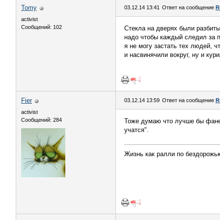
Tomy
03.12.14 13:41
Ответ на сообщение
R
activist
Сообщений: 102
Стекла на дверях были разбиты
надо чтобы каждый следил за п
я не могу застать тех людей, 
и насвинячили вокруг, ну и кур
Fier
03.12.14 13:59
Ответ на сообщение
R
activist
Сообщений: 284
Тоже думаю что лучше бы фанер
учатся".
Жизнь как ралли по бездорожью,