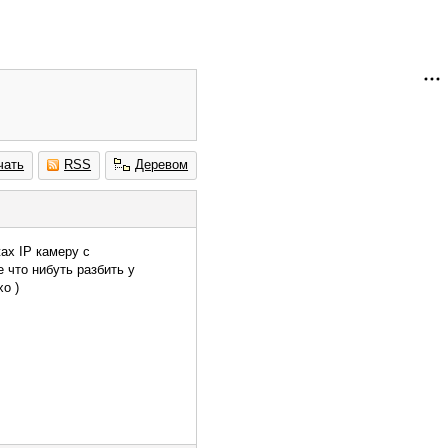
чать
RSS
Деревом
ах IP камеру с
 что нибуть разбить у
о )