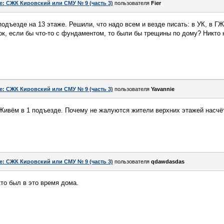
e: СЖК Кировский или СМУ № 9 (часть 3)
пользователя
Fier
подъезде на 13 этаже. Решили, что надо всем и везде писать: в УК, в Г
к, если бы что-то с фундаментом, то были бы трещины по дому? Никто н
e: СЖК Кировский или СМУ № 9 (часть 3)
пользователя
Yavannie
Живём в 1 подъезде. Почему не жалуются жители верхних этажей насчё
e: СЖК Кировский или СМУ № 9 (часть 3)
пользователя
qdawdasdas
кто был в это время дома.