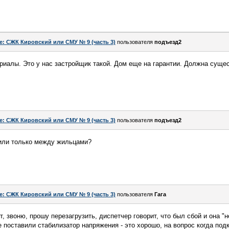
e: СЖК Кировский или СМУ № 9 (часть 3)
пользователя
подъезд2
ериалы. Это у нас застройщик такой. Дом еще на гарантии. Должна сущес
e: СЖК Кировский или СМУ № 9 (часть 3)
пользователя
подъезд2
 или только между жильцами?
e: СЖК Кировский или СМУ № 9 (часть 3)
пользователя
Гага
 звоню, прошу перезагрузить, диспетчер говорит, что был сбой и она "н
е поставили стабилизатор напряжения - это хорошо, на вопрос когда под