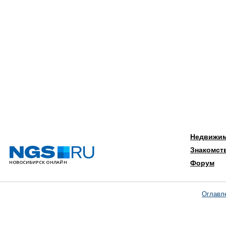
Недвижи
Знакомст
Форум
Оглавл