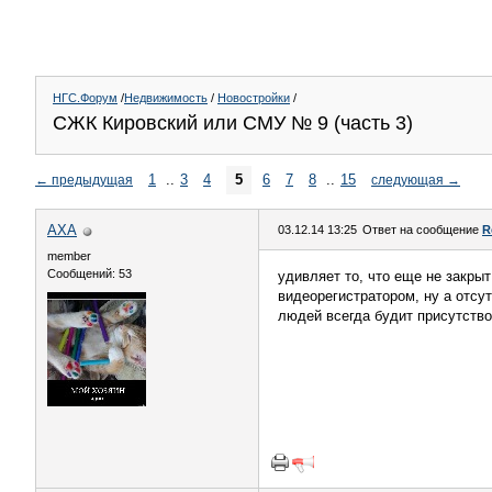
НГС.Форум
/
Недвижимость
/
Новостройки
/
СЖК Кировский или СМУ № 9 (часть 3)
1
..
3
4
5
6
7
8
..
15
←
предыдущая
следующая
→
AXA
03.12.14 13:25
Ответ на сообщение
R
member
Сообщений: 53
удивляет то, что еще не закрыт
видеорегистратором, ну а отсут
людей всегда будит присутство