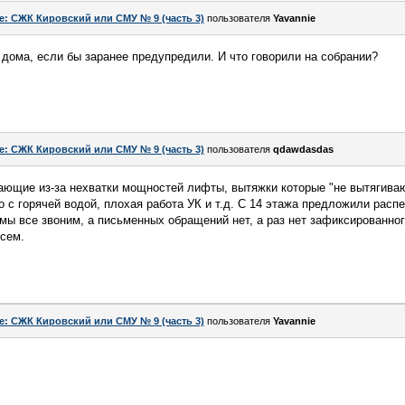
e: СЖК Кировский или СМУ № 9 (часть 3)
пользователя
Yavannie
о дома, если бы заранее предупредили. И что говорили на собрании?
e: СЖК Кировский или СМУ № 9 (часть 3)
пользователя
qdawdasdas
ающие из-за нехватки мощностей лифты, вытяжки которые "не вытягиваю
о с горячей водой, плохая работа УК и т.д. С 14 этажа предложили рас
 мы все звоним, а письменных обращений нет, а раз нет зафиксированног
всем.
e: СЖК Кировский или СМУ № 9 (часть 3)
пользователя
Yavannie