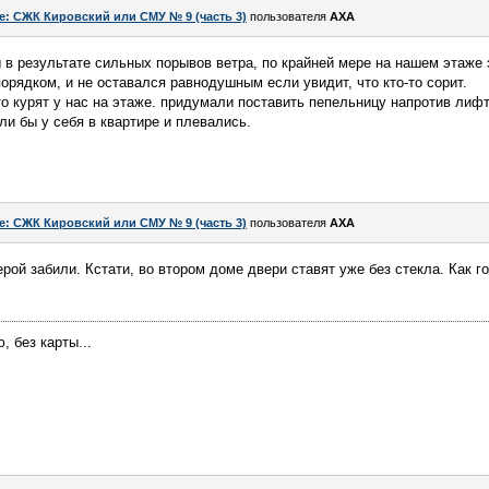
e: СЖК Кировский или СМУ № 9 (часть 3)
пользователя
AXA
 в результате сильных порывов ветра, по крайней мере на нашем этаже 
орядком, и не оставался равнодушным если увидит, что кто-то сорит.
что курят у нас на этаже. придумали поставить пепельницу напротив лиф
или бы у себя в квартире и плевались.
e: СЖК Кировский или СМУ № 9 (часть 3)
пользователя
AXA
ой забили. Кстати, во втором доме двери ставят уже без стекла. Как го
 без карты...