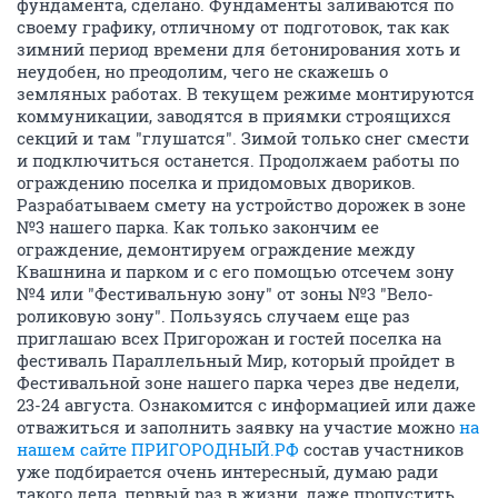
фундамента, сделано. Фундаменты заливаются по
своему графику, отличному от подготовок, так как
зимний период времени для бетонирования хоть и
неудобен, но преодолим, чего не скажешь о
земляных работах. В текущем режиме монтируются
коммуникации, заводятся в приямки строящихся
секций и там "глушатся". Зимой только снег смести
и подключиться останется. Продолжаем работы по
ограждению поселка и придомовых двориков.
Разрабатываем смету на устройство дорожек в зоне
№3 нашего парка. Как только закончим ее
ограждение, демонтируем ограждение между
Квашнина и парком и с его помощью отсечем зону
№4 или "Фестивальную зону" от зоны №3 "Вело-
роликовую зону". Пользуясь случаем еще раз
приглашаю всех Пригорожан и гостей поселка на
фестиваль Параллельный Мир, который пройдет в
Фестивальной зоне нашего парка через две недели,
23-24 августа. Ознакомится с информацией или даже
отважиться и заполнить заявку на участие можно
на
нашем сайте ПРИГОРОДНЫЙ.РФ
состав участников
уже подбирается очень интересный, думаю ради
такого дела, первый раз в жизни, даже пропустить