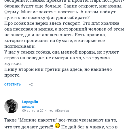
беспрепятственно проехать и пройти. Парк построят-
бардак будет еще больше. Садик откроют, магазины,
Ферму. Многие захотят посетить. А потом пойдут
гулять по поселку-фигурки собирать?
Про собак все верно здесь говорят. Это для хозяина
она ласковая и милая, а посторонний человек об этом
не знает, да и не должен знать. Есть правила,
которые прописаны на бумаге, и которые все
подписывали.
У нас у самих собака, она мелкой породы, но гуляет
строго на поводке, не смотря на то, что трусиха
жуткая.
Пишу второй или третий раз здесь, но накипело
просто.
ОТВЕТИТЬ
Lapegulia
member
09 августа 2014
AKseniya
Такие "Мелкие пакости" все-таки указывают на то,
что это делают дети!!!
Не дай бог я увижу, что в