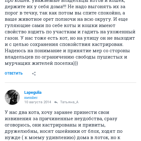
про кошек: уважаемые владельцы котов и кошек,
держите их у себя дома!!! Не надо выгонять их за
порог в течку, так как потом вы спите спокойно, а
ваше животное орет полночи на всю округу. И еще
гуляющие сами по себе коты и кошки имеют
свойство ходить по участкам и гадить на ухоженный
газон. У нас тоже есть кот, но на улицу он не выходит
и с целью сохранения спокойствия кастрирован.
Надеюсь на понимание и принятие мер со стороны
владельцев по ограничению свободы пушистых и
мурчащих жителей поселка)))
ОТВЕТИТЬ
Lapegulia
member
10 августа 2014
Татьяна_А
У нас два кота, хочу заранее принести свои
извинения за причиненные неудобства, сразу
оговорюсь, они кастрированы и привиты,
дружелюбны, носят ошейники от блох, ходят по
нужде ( к моему удивлению) дома в лоток, но к