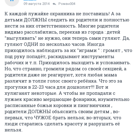
09 августа 2014
Роман004
К каждой лужайке охранника не поставишь! А за
детьми ДОЛЖНЫ следить их родители и полностью
нести за них ответственность. Многие родители
видимо расслабились, переехав из города : детей
"выгуливать" не нужно, они теперь сами гуляют. Да,
гуляют ОДНИ по несколько часов. Иногда
приходилось наблюдать за их "играми " : громят , что
под руку попадёт, раскидывают инструменты
рабочих и т.п. Приходилось выходить и успокаивать.
Но, что странно, громили рядом со своей секцией, а
родители даже не реагируют, хотя любая мама
различит в толпе голос своего ребёнка. Что это за
прогулки в 22-23 часа для дошколят!!! Вот и
хулиганят некоторые. А чтобы не пропадали с
лужаек красиво мерцающие фонарики, изумительно
расписанные божьи коровки и пингвинчики ,
родители ДОЛЖНЫ обьяснить своим детям , во-
первых, что ЧУЖОЕ брать нельзя; во-вторых, что
люди старались сделать красоту и разрушать её
нельзя.