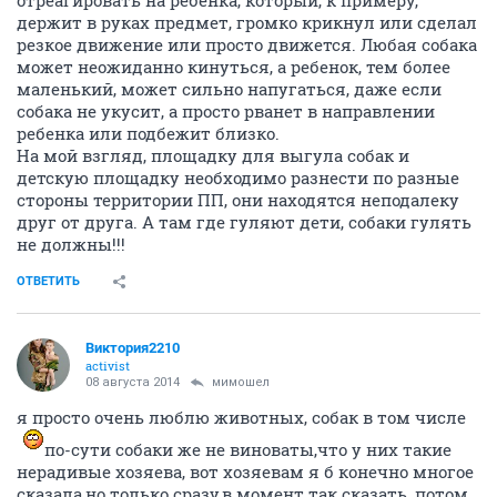
отреагировать на ребенка, который, к примеру,
держит в руках предмет, громко крикнул или сделал
резкое движение или просто движется. Любая собака
может неожиданно кинуться, а ребенок, тем более
маленький, может сильно напугаться, даже если
собака не укусит, а просто рванет в направлении
ребенка или подбежит близко.
На мой взгляд, площадку для выгула собак и
детскую площадку необходимо разнести по разные
стороны территории ПП, они находятся неподалеку
друг от друга. А там где гуляют дети, собаки гулять
не должны!!!
ОТВЕТИТЬ
Виктория2210
activist
08 августа 2014
мимошел
я просто очень люблю животных, собак в том числе
по-сути собаки же не виноваты,что у них такие
нерадивые хозяева, вот хозяевам я б конечно многое
сказала,но только сразу,в момент так сказать, потом