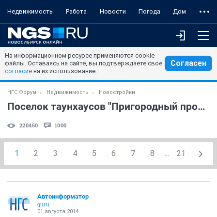
Недвижимость
Работа
Новости
Погода
Дом
На информационном ресурсе применяются cookie-
Согласен
файлы. Оставаясь на сайте, вы подтверждаете свое
согласие
на их использование.
НГС.Форум
Недвижимость
Новостройки
Поселок таунхаусов "Пригородный простор" (часть 6)
220450
1000
1
2
3
4
5
6
7
8
...
21
Автоинформатор
guru
01 августа 2014