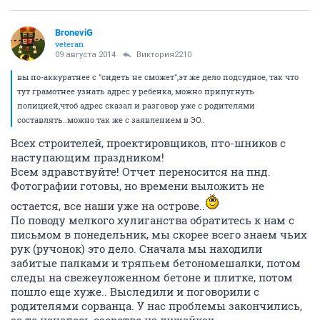
BroneviG
veteran
09 августа 2014
Виктория2210
вы по-аккуратнее с "сидеть не сможет",эт же дело подсудное, так что
тут грамотнее узнать адрес у ребенка, можно припугнуть
полицией,чтоб адрес сказал и разговор уже с родителями
составлять..можно так же с заявлением в ЭО..
Всех строителей, проектировщиков, пто-шников с
наступающим праздником!
Всем здравствуйте! Отчет переносится на пнд.
Фотографии готовы, но времени выложить не
остается, все наши уже на острове..
По поводу мелкого хулиганства обратитесь к нам с
письмом в понедельник, мы скорее всего знаем чьих
рук (ручонок) это дело. Сначала мы находили
забитые палками и тряпьем бетономешалки, потом
следы на свежеуложенном бетоне и плитке, потом
пошло еще хуже.. Выследили и поговорили с
родителями сорванца. У нас проблемы закончились,