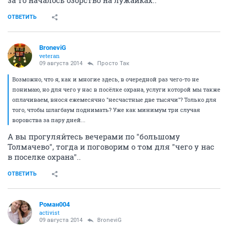
за то началось озорство на лужайках..
ОТВЕТИТЬ
BroneviG
veteran
09 августа 2014
Просто Так
Возможно, что я, как и многие здесь, в очередной раз чего-то не
понимаю, но для чего у нас в посёлке охрана, услуги которой мы также
оплачиваем, внося ежемесячно "несчастные две тысячи"? Только для
того, чтобы шлагбаум поднимать? Уже как минимум три случая
воровства за пару дней...
А вы прогуляйтесь вечерами по "большому
Толмачево", тогда и поговорим о том для "чего у нас
в поселке охрана"..
ОТВЕТИТЬ
Роман004
activist
09 августа 2014
BroneviG