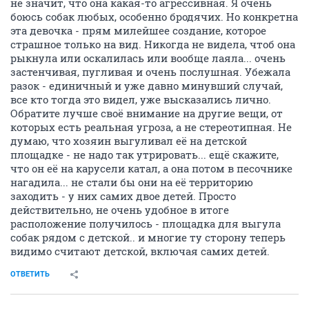
не значит, что она какая-то агрессивная. Я очень
боюсь собак любых, особенно бродячих. Но конкретна
эта девочка - прям милейшее создание, которое
страшное только на вид. Никогда не видела, чтоб она
рыкнула или оскалилась или вообще лаяла... очень
застенчивая, пугливая и очень послушная. Убежала
разок - единичный и уже давно минувший случай,
все кто тогда это видел, уже высказались лично.
Обратите лучше своё внимание на другие вещи, от
которых есть реальная угроза, а не стереотипная. Не
думаю, что хозяин выгуливал её на детской
площадке - не надо так утрировать... ещё скажите,
что он её на карусели катал, а она потом в песочнике
нагадила... не стали бы они на её территорию
заходить - у них самих двое детей. Просто
действительно, не очень удобное в итоге
расположение получилось - площадка для выгула
собак рядом с детской.. и многие ту сторону теперь
видимо считают детской, включая самих детей.
ОТВЕТИТЬ