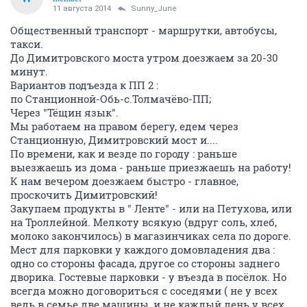
11 августа 2014
Sunny_June
Общественный транспорт - маршрутки, автобусы,
такси.
До Димитровского моста утром доезжаем за 20-30
минут.
Вариантов подъезда к ПП 2 :
по Станционной-Обь-с.Толмачёво-ПП;
Через "Тёщин язык".
Мы работаем на правом берегу, едем через
Станционную, Димитровский мост и....
По времени, как и везде по городу : раньше
выезжаешь из дома - раньше приезжаешь на работу!
К нам вечером доезжаем быстро - главное,
проскочить Димитровский!
Закупаем продукты в " Ленте" - или на Петухова, или
на Троллейной. Мелкоту всякую (вдруг соль, хлеб,
молоко закончилось) в магазинчиках села по дороге.
Мест для парковки у каждого домовладения два :
одно со стороны фасада, другое со стороны заднего
дворика. Гостевые парковки - у въезда в посёлок. Но
всегда можно договориться с соседями ( не у всех
ведь в семье две машины, и не каждый день у всех