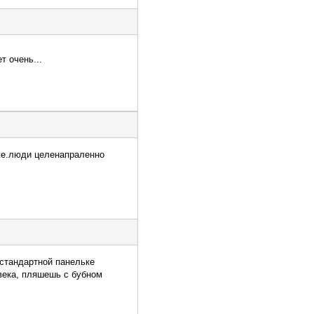
 очень...
же.люди целенапраленно
 стандартной панельке
 века, пляшешь с бубном