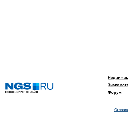
Недвижи
Знакомст
Форум
Оглавл