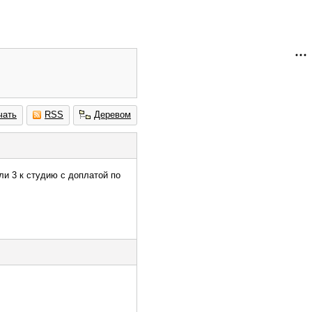
чать
RSS
Деревом
или 3 к студию с доплатой по