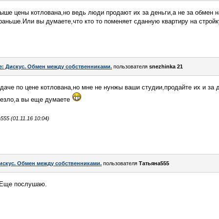
выше цены котлована,но ведь люди продают их за деньги,а не за обмен 
 раньше.Или вы думаете,что кто то поменяет сданную квартиру на строй
e: Дискус. Обмен между собственниками.
пользователя
snezhinka 21
аче по цене котлована,но мне не нунжы ваши студии,продайте их и за 
везло,а вы еще думаете
5 (01.11.16 10:04)
искус. Обмен между собственниками.
пользователя
Татьяна555
 Еще послушаю.