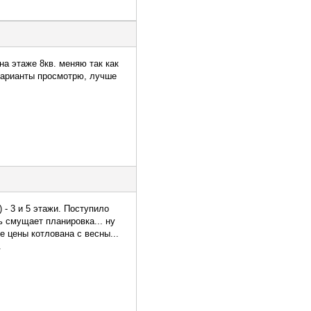
на этаже 8кв. меняю так как
 варианты просмотрю, лучше
 - 3 и 5 этажи. Поступило
ь смущает планировка... ну
е цены котлована с весны...
.