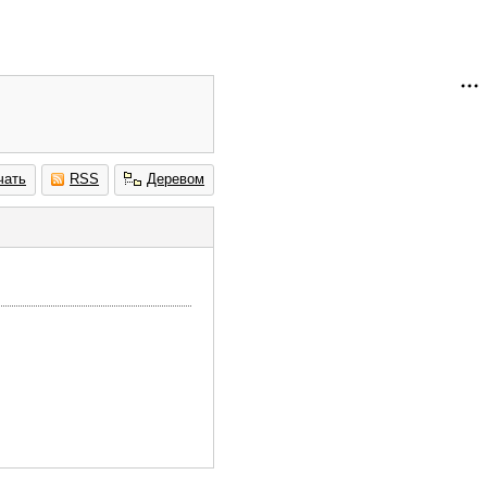
чать
RSS
Деревом