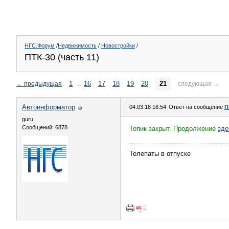
НГС.Форум
/
Недвижимость
/
Новостройки
/
ПТК-30 (часть 11)
1
..
16
17
18
19
20
21
←
предыдущая
следующая
→
Автоинформатор
04.03.18 16:54
Ответ на сообщение
П
guru
Сообщений: 6878
Топик закрыт. Продолжение
зде
Телепаты в отпуске