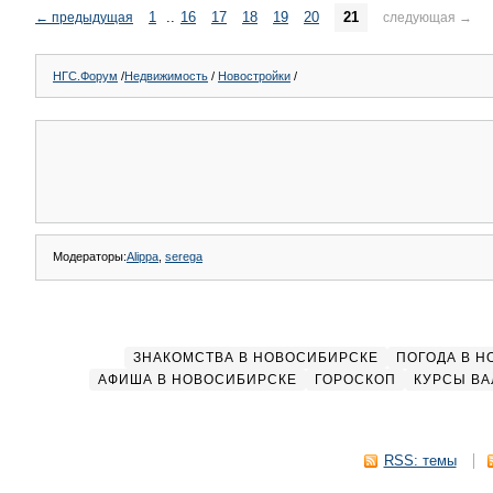
1
..
16
17
18
19
20
21
←
предыдущая
следующая
→
НГС.Форум
/
Недвижимость
/
Новостройки
/
Модераторы:
Alippa
,
serega
ЗНАКОМСТВА В НОВОСИБИРСКЕ
ПОГОДА В 
АФИША В НОВОСИБИРСКЕ
ГОРОСКОП
КУРСЫ ВА
RSS: темы