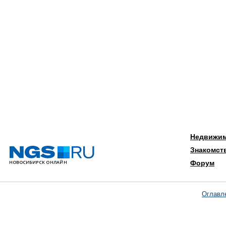
Недвижи
Знакомст
Форум
Оглавл