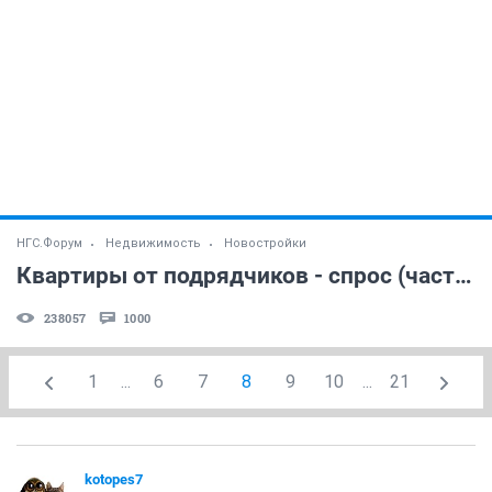
НГС.Форум
Недвижимость
Новостройки
Квартиры от подрядчиков - спрос (часть 3)
238057
1000
1
...
6
7
8
9
10
...
21
kotopes7