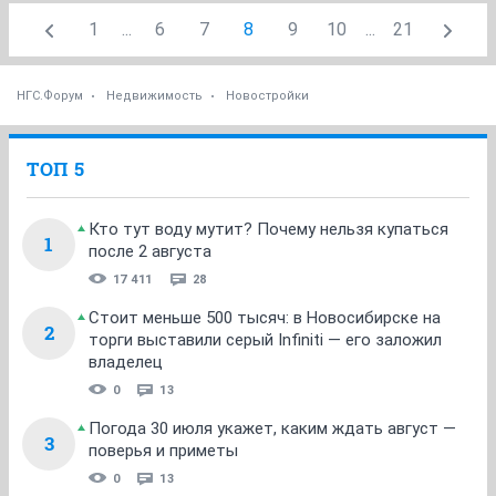
1
...
6
7
8
9
10
...
21
НГС.Форум
Недвижимость
Новостройки
ТОП 5
Кто тут воду мутит? Почему нельзя купаться
1
после 2 августа
17 411
28
Стоит меньше 500 тысяч: в Новосибирске на
2
торги выставили серый Infiniti — его заложил
владелец
0
13
Погода 30 июля укажет, каким ждать август —
3
поверья и приметы
0
13