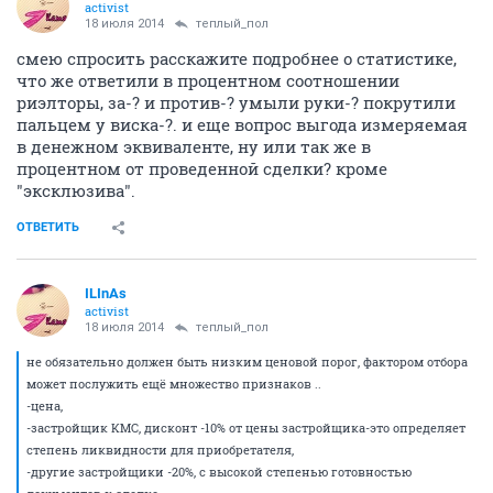
activist
18 июля 2014
теплый_пол
смею спросить расскажите подробнее о статистике,
что же ответили в процентном соотношении
риэлторы, за-? и против-? умыли руки-? покрутили
пальцем у виска-?. и еще вопрос выгода измеряемая
в денежном эквиваленте, ну или так же в
процентном от проведенной сделки? кроме
"эксклюзива".
ОТВЕТИТЬ
ILInAs
activist
18 июля 2014
теплый_пол
не обязательно должен быть низким ценовой порог, фактором отбора
может послужить ещё множество признаков ..
-цена,
-застройщик КМС, дисконт -10% от цены застройщика-это определяет
степень ликвидности для приобретателя,
-другие застройщики -20%, с высокой степенью готовностью