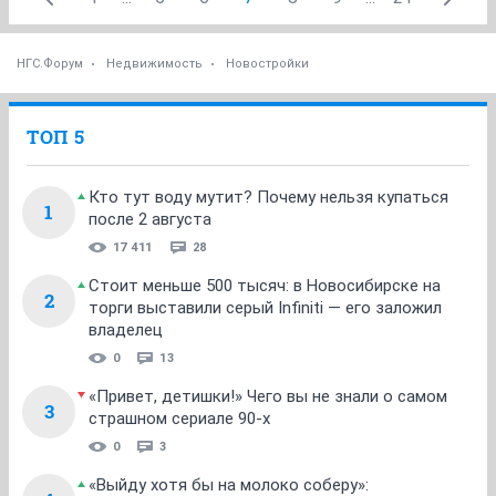
НГС.Форум
Недвижимость
Новостройки
ТОП 5
Кто тут воду мутит? Почему нельзя купаться
1
после 2 августа
17 411
28
Стоит меньше 500 тысяч: в Новосибирске на
2
торги выставили серый Infiniti — его заложил
владелец
0
13
«Привет, детишки!» Чего вы не знали о самом
3
страшном сериале 90-х
0
3
«Выйду хотя бы на молоко соберу»: