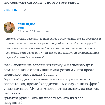
послевкусие сытости .., но это временно ..
ОТВЕТИТЬ
теплый_пол
guru
19 июля 2014
ILInAs
смею спросить расскажите подробнее о статистике, что же ответили в
процентном соотношении риэлторы, за-? и против-? умыли руки-?
покрутили пальцем у виска-?. и еще вопрос выгода измеряемая в
денежном эквиваленте, ну или так же в процентном от проведенной
сделки? кроме "эксклюзива".
"за" - агенты не готовы к такому мышлению для
осмысления с сложившимися устоями, это кредо
новичков или ушлых барыг ..
"против" - для этого надо иметь аргументы для
возражения, кроме "убедительных, заученных фраз" -
у нас крупное АН, мы много лет на рынке, да все так
работают ..
"умыли руки" - это их проблемс, это их хлеб
насущный !