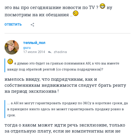
это вы про сегодняшние новости по TV ?
ну
посмотрим на их обещания ..
ОТВЕТИТЬ
теплый_пол
guru
17 июля 2014
zhadina
я думаю это будет за гранью понимания АН, а что вы имеете
ввиду под обратной рентой (со стороны подрядчиков)?
имелось ввиду, что подрядчикам, как и
собственникам недвижимости следует брать ренту
на период эксклюзива !
... а АН не могут гарантировать продажу по ЭКСу в короткие сроки, да
в принципе никто здесь не может гарантировать продажу ровно в
срок.
тогда о каком может идти речь эксклюзиве, только
за отдельную плату, если не компетентны или не