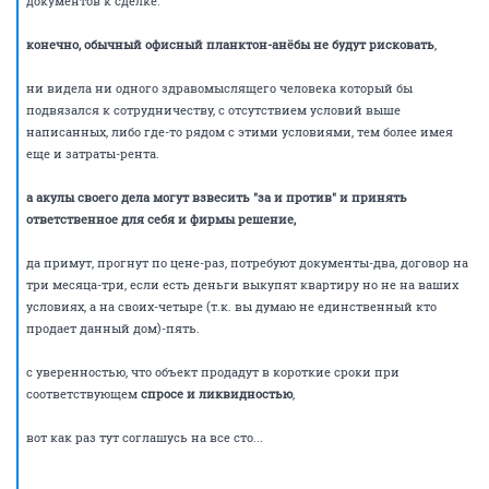
документов к сделке.
конечно, обычный офисный планктон-анёбы не будут рисковать
,
ни видела ни одного здравомыслящего человека который бы
подвязался к сотрудничеству, с отсутствием условий выше
написанных, либо где-то рядом с этими условиями, тем более имея
еще и затраты-рента.
а акулы своего дела могут взвесить "за и против" и принять
ответственное для себя и фирмы решение,
да примут, прогнут по цене-раз, потребуют документы-два, договор на
три месяца-три, если есть деньги выкупят квартиру но не на ваших
условиях, а на своих-четыре (т.к. вы думаю не единственный кто
продает данный дом)-пять.
с уверенностью, что объект продадут в короткие сроки при
соответствующем
спросе и ликвидностью
,
вот как раз тут соглашусь на все сто...