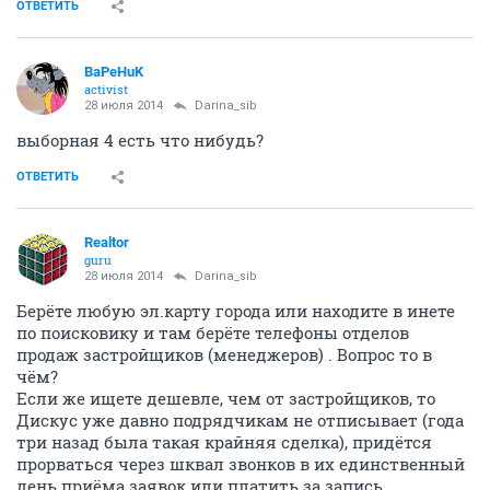
ОТВЕТИТЬ
BaPeHuK
activist
28 июля 2014
Darina_sib
выборная 4 есть что нибудь?
ОТВЕТИТЬ
Realtor
guru
28 июля 2014
Darina_sib
Берёте любую эл.карту города или находите в инете
по поисковику и там берёте телефоны отделов
продаж застройщиков (менеджеров) . Вопрос то в
чём?
Если же ищете дешевле, чем от застройщиков, то
Дискус уже давно подрядчикам не отписывает (года
три назад была такая крайняя сделка), придётся
прорваться через шквал звонков в их единственный
день приёма заявок или платить за запись