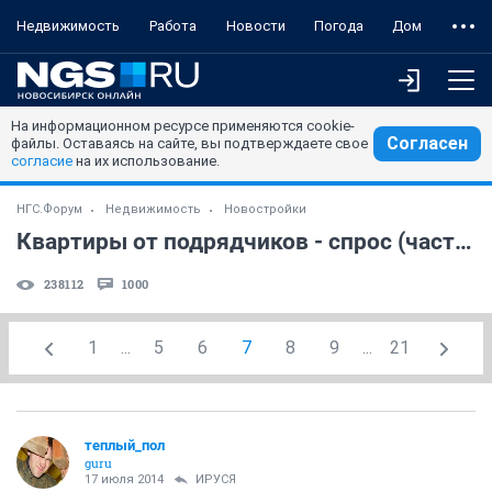
Недвижимость
Работа
Новости
Погода
Дом
На информационном ресурсе применяются cookie-
Согласен
файлы. Оставаясь на сайте, вы подтверждаете свое
согласие
на их использование.
НГС.Форум
Недвижимость
Новостройки
Квартиры от подрядчиков - спрос (часть 3)
238112
1000
1
...
5
6
7
8
9
...
21
теплый_пол
guru
17 июля 2014
ИРУСЯ