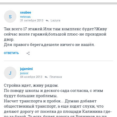
seabee
S
veteran
31 октября 2013
Lazura
Так всего 17 этажей.Или там комплекс будет?Живу
сейчас возле гаражей,большой плюс-не проходной
двор.
Для правого берега,дешеле ничего не нашёл.
ОТВЕТИТЬ
jujamimi
J
junior
04 ноября 2013
Платина
Стройка идет, живу рядом.
По поводу школы и деского сада согласна, с этим
будут большие проблемы.
Насчет транспорта и пробок... Думаю добавят
общественный транспорт, а еще ходят слухи, что
делают дорогу от поселка до площади Калинина где-
то за базой. То есть будет дорога от Родников до пл.