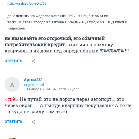
http://csib.ru/objects/86
да и ценник на Фадеева конский 959 / 19 = 50, 5 тыс/ м.кв.
та же Чистая Слобода на Титова 1559//36 = 43,3 тыс/м.кв. ПОД ключ и
надёжнее.
не называйте это отсрочкой, это обычный
потребительский кредит
, взятый на покупку
квартиры в их доме под определённый
%%%%%%% !!!
ОТВЕТИТЬ
Артем231
А
experienced
13 января 2014
теплый_пол
< п.9 >
Не путай, это не дорога через аэтопорт... это
через овраг.. .. А ты где квартиру покупаешь? А то че
то куда не зайду там ты=)
ОТВЕТИТЬ