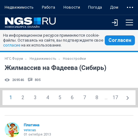
Недвижимость
Работа
Новости
Погода
Дом
На информационном ресурсе применяются cookie-
Согласен
файлы. Оставаясь на сайте, вы подтверждаете свое
согласие
на их использование.
НГС.Форум
Недвижимость
Новостройки
Жилмассив на Фадеева (Сибирь)
269546
805
1
2
3
4
5
6
7
8
...
17
Платина
veteran
01 октября 2013