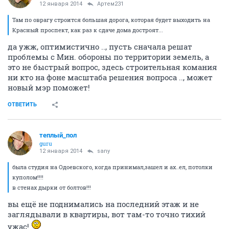
12 января 2014
Артем231
Там по оврагу строится большая дорога, которая будет выходить на
Красный проспект, как раз к сдаче дома достроят...
да ужж, оптимистично .., пусть сначала решат
проблемы с Мин. обороны по территории земель, а
это не быстрый вопрос, здесь строительная комания
ни кто на фоне масштаба решения вопроса .., может
новый мэр поможет!
ОТВЕТИТЬ
теплый_пол
guru
12 января 2014
sany
была студия на Одоевского, когда принимал,зашел и ах..ел, потолки
куполом!!!!
в стенах дырки от болтов!!!
вы ещё не поднимались на последний этаж и не
заглядывали в квартиры, вот там-то точно тихий
ужас!