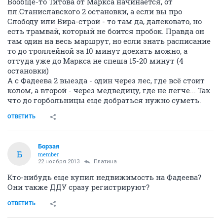
Вообще-то Титова от Маркса начинается, от
пл.Станиславского 2 остановки, а если вы про
Слободу или Вира-строй - то там да, далековато, но
есть трамвай, который не боится пробок. Правда он
там один на весь маршрут, но если знать расписание
то до троллейной за 10 минут доехать можно, а
оттуда уже до Маркса не спеша 15-20 минут (4
остановки)
А с Фадеева 2 выезда - один через лес, где всё стоит
колом, а второй - через медведицу, где не легче... Так
что до горбольницы еще добраться нужно суметь.
ОТВЕТИТЬ
Борзая
Б
member
22 ноября 2013
Платина
Кто-нибудь еще купил недвижимость на Фадеева?
Они также ДДУ сразу регистрируют?
ОТВЕТИТЬ