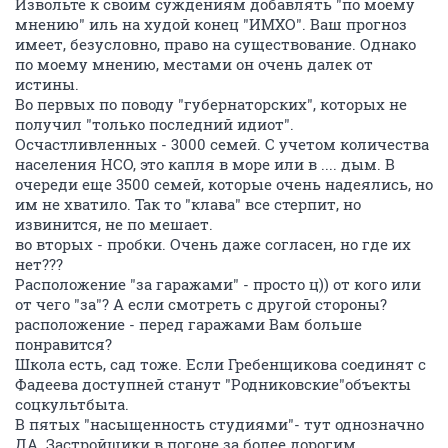
Извольте к своим суждениям добавлять "по моему
мнению" иль на худой конец "ИМХО". Ваш прогноз
имеет, безусловно, право на существование. Однако
по моему мнению, местами он очень далек от
истины.
Во первых по поводу "губернаторских", которых не
получил "только последний идиот".
Осчастливленных - 3000 семей. С учетом количества
населения НСО, это капля в море или в .... дым. В
очереди еще 3500 семей, которые очень надеялись, но
им не хватило. Так то "клава" все стерпит, но
извинится, не по мешает.
во вторых - пробки. Очень даже согласен, но где их
нет???
Расположение "за гаражами" - просто ц)) от кого или
от чего "за"? А если смотреть с другой стороны?
расположение - перед гаражами Вам больше
понравится?
Школа есть, сад тоже. Если Гребенщикова соединят с
Фадеева доступней станут "Родниковские"объекты
соцкультбыта.
В пятых "насыщенность студиями"- тут однозначно
ДА. Застройщики в погоне за более дорогим