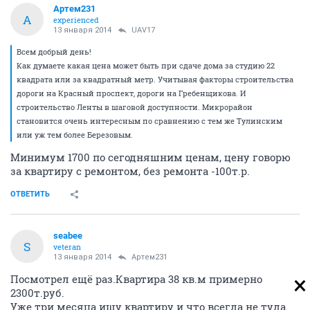
Артем231
А
experienced
13 января 2014
UAV17
Всем добрый день!
Как думаете какая цена может быть при сдаче дома за студию 22
квадрата или за квадратный метр. Учитывая факторы строительства
дороги на Красный проспект, дороги на Гребенщикова. И
строительство Ленты в шаговой доступности. Микрорайон
становится очень интересным по сравнению с тем же Тулинским
или уж тем более Березовым.
Минимум 1700 по сегодняшним ценам, цену говорю
за квартиру с ремонтом, без ремонта -100т.р.
ОТВЕТИТЬ
seabee
S
veteran
13 января 2014
Артем231
Посмотрел ещё раз.Квартира 38 кв.м примерно
2300т.руб.
Уже три месяца ищу квартиру и что всегда не туда