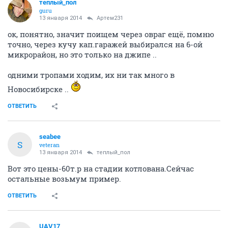
теплый_пол
guru
13 января 2014
Артем231
ок, понятно, значит поищем через овраг ещё, помню
точно, через кучу кап.гаражей выбирался на 6-ой
микрорайон, но это только на джипе ..
одними тропами ходим, их ни так много в
Новосибирске ..
ОТВЕТИТЬ
seabee
S
veteran
13 января 2014
теплый_пол
Вот это цены-60т.р на стадии котлована.Сейчас
остальные возьмум пример.
ОТВЕТИТЬ
UAV17