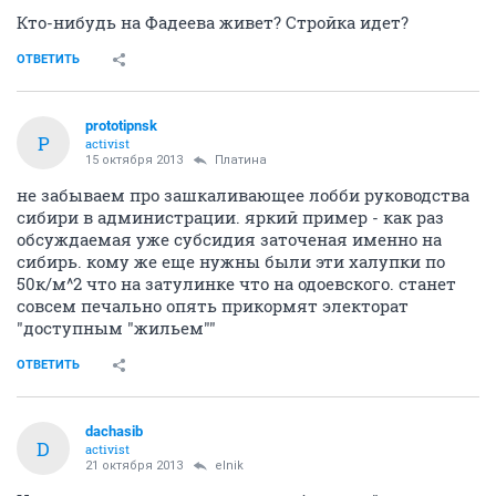
Кто-нибудь на Фадеева живет? Стройка идет?
ОТВЕТИТЬ
prototipnsk
P
activist
15 октября 2013
Платина
не забываем про зашкаливающее лобби руководства
сибири в администрации. яркий пример - как раз
обсуждаемая уже субсидия заточеная именно на
сибирь. кому же еще нужны были эти халупки по
50к/м^2 что на затулинке что на одоевского. станет
совсем печально опять прикормят электорат
"доступным "жильем""
ОТВЕТИТЬ
dachasib
D
activist
21 октября 2013
elnik