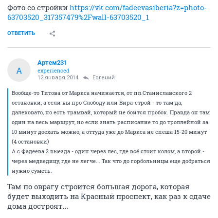
Фото со стройки
https://vk.com/fadeevasiberia?z=photo-
63703520_317357479%2Fwall-63703520_1
ОТВЕТИТЬ
Артем231
А
experienced
12 января 2014
Eвгений
Вообще-то Титова от Маркса начинается, от пл.Станиславского 2
остановки, а если вы про Слободу или Вира-строй - то там да,
далековато, но есть трамвай, который не боится пробок. Правда он там
один на весь маршрут, но если знать расписание то до троллейной за
10 минут доехать можно, а оттуда уже до Маркса не спеша 15-20 минут
(4 остановки)
А с Фадеева 2 выезда - один через лес, где всё стоит колом, а второй -
через медведицу, где не легче... Так что до горбольницы еще добраться
нужно суметь.
Там по оврагу строится большая дорога, которая
будет выходить на Красный проспект, как раз к сдаче
дома достроят...