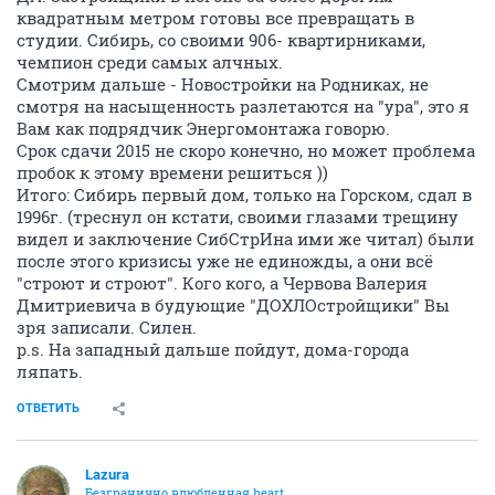
квадратным метром готовы все превращать в
студии. Сибирь, со своими 906- квартирниками,
чемпион среди самых алчных.
Смотрим дальше - Новостройки на Родниках, не
смотря на насыщенность разлетаются на "ура", это я
Вам как подрядчик Энергомонтажа говорю.
Срок сдачи 2015 не скоро конечно, но может проблема
пробок к этому времени решиться ))
Итого: Сибирь первый дом, только на Горском, сдал в
1996г. (треснул он кстати, своими глазами трещину
видел и заключение СибСтрИна ими же читал) были
после этого кризисы уже не единожды, а они всё
"строют и строют". Кого кого, а Червова Валерия
Дмитриевича в будующие "ДОХЛОстройщики" Вы
зря записали. Силен.
p.s. На западный дальше пойдут, дома-города
ляпать.
ОТВЕТИТЬ
Lazura
Безгранично влюбленная heart