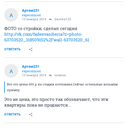
Артем231
А
experienced
13 января 2014
dashka123
ФОТО со стройки, сделал сегодня
http://vk.com/fadeevasiberia?z=photo-
63703520_318509152%2Fwall-63703520_61
ОТВЕТИТЬ
Артем231
А
experienced
13 января 2014
seabee
Вот это цены-60т.р на стадии котлована.Сейчас остальные возьмум
пример.
Это не цена, это просто так обозначают, что эти
квартиры пока не продаются...
ОТВЕТИТЬ