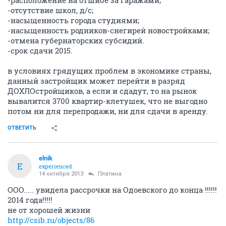
-расположение на отшибе за гаражами;
-отсутствие школ, д/с;
-насыщенность города студиями;
-насыщенность родников-снегирей новостройками;
-отмена губернаторских субсидий.
-срок сдачи 2015.
в условиях грядущих проблем в экономике страны,
данный застройщик может перейти в разряд
ДОХЛОстройщиков, а если и сдадут, то на рынок
вывалится 3700 квартир-клетушек, что не выгодно
потом ни для перепродажи, ни для сдачи в аренду.
ОТВЕТИТЬ
elnik
E
experienced
14 октября 2013
Платина
ООО..... увидела рассрочки на Одоевского до конца !!!!!!
2014 года!!!!!
не от хорошей жизни
http://csib.ru/objects/86