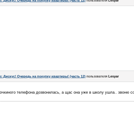
e: Дискус! Очередь на покупку квартиры! (часть 12)
пользователя
Lesyar
e: Дискус! Очередь на покупку квартиры! (часть 12)
пользователя
Lesyar
 дочкиного телефона дозвонилась, а щас она уже в школу ушла.. звоню с