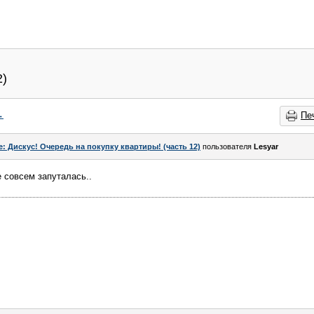
2)
→
Пе
e: Дискус! Очередь на покупку квартиры! (часть 12)
пользователя
Lesyar
е совсем запуталась..