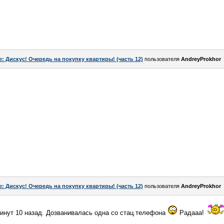
e: Дискус! Очередь на покупку квартиры! (часть 12)
пользователя
AndreyProkhor
e: Дискус! Очередь на покупку квартиры! (часть 12)
пользователя
AndreyProkhor
инут 10 назад. Дозванивалась одна со стац.телефона
Радааа!