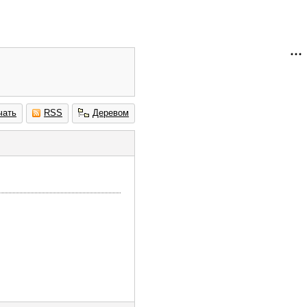
чать
RSS
Деревом