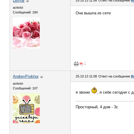
Lesyar
25.10.13 11:08
Ответ на сообщение
R
activist
Сообщений: 184
Она вышла из сети
AndreyProkhor
25.10.13 11:08
Ответ на сообщение
R
activist
Сообщений: 107
я звоню
, я себе сегодня с
Просторный, 4 дом - 3с