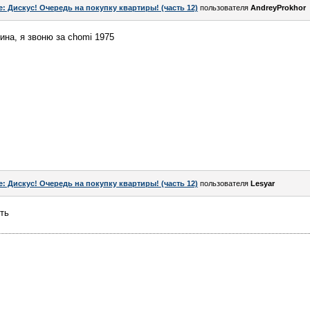
e: Дискус! Очередь на покупку квартиры! (часть 12)
пользователя
AndreyProkhor
ина, я звоню за chomi 1975
e: Дискус! Очередь на покупку квартиры! (часть 12)
пользователя
Lesyar
ть