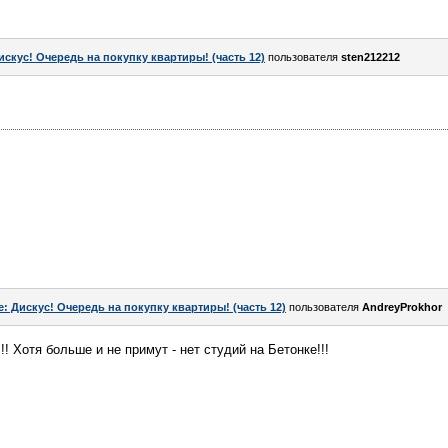
искус! Очередь на покупку квартиры! (часть 12)
пользователя
sten212212
e: Дискус! Очередь на покупку квартиры! (часть 12)
пользователя
AndreyProkhor
!! Хотя больше и не примут - нет студий на Бетонке!!!