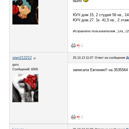
было
Ю/Ч дом 15, 2 студия 56 кв., 1
Ю/Ч дом 27, 1к. 41,5 кв., 2 этаж
Исправлено пользователем _Lira_ (25
sten212212
25.10.13 11:07
Ответ на сообщение
Д
guru
Сообщений: 6005
записала Евгению!! на 3535564