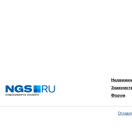
Недвижи
Знакомст
Форум
Оглавл