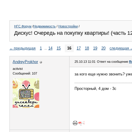
НГС.Форум
/
Недвижимость
/
Новостройки
/
Дискус! Очередь на покупку квартиры! (часть 1
1
..
14
15
16
17
18
19
20
←
предыдущая
следующая
AndreyProkhor
25.10.13 11:01
Ответ на сообщение
R
activist
Сообщений: 107
за кого еще нужно звонить? уж
Просторный, 4 дом - 3с