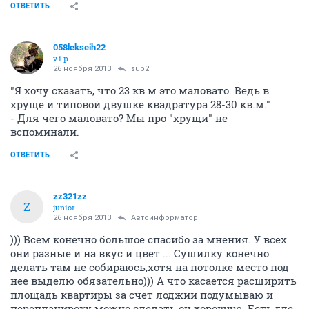
ОТВЕТИТЬ
058lekseih22
v.i.p.
26 ноября 2013
sup2
"Я хочу сказать, что 23 кв.м это маловато. Ведь в
хруще и типовой двушке квадратура 28-30 кв.м."
- Для чего маловато? Мы про "хрущи" не
вспоминали.
ОТВЕТИТЬ
zz321zz
Z
junior
26 ноября 2013
Автоинформатор
))) Всем конечно большое спасибо за мнения. У всех
они разные и на вкус и цвет ... Сушилку конечно
делать там не собираюсь,хотя на потолке место под
нее выделю обязательно))) А что касается расширить
площадь квартиры за счет лоджии подумываю и
перепланироку можно сделать оч хорошую. Есть где