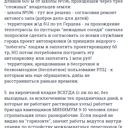
длиной 600 м от школы №196, проходящей через трех
"сложных" владельцев земли:
- школа №196 - тут все решено - согласован ремонт
актового зала (доброе дело-для детей)
- территория ж\д 6\1 по ул Герцена - за прохождение
теплотрассы по пустырю "нежадные соседи" сначала
попросили сделать и согласовать со всеми службами
города проект автопарковки (в принципе недорого -
"побегать" людям и заплатить проектировщику 60
тр, НО потом потребовали построить эту
автопарковку или заплатить 1 млн руб!
- территория, арендованная в бессрочное и
безвозмездное (бесплатное) пользование РПЦ - к
которым мы еще обращались, дабы не
расстраиваться раньше времени;
5. на кирпичной кладке ВСЕГДА (с пн по вс, без
выходных, за исключением тех праздничных дней, в
которые не работают растворные узлы) работает
бригада каменщиков МИНИМУМ 9-10 человек плюс
стропальщик плюс разнорабочие. Если людей не
видно на "горизонте", значит работы ведутся внутри
здания по устройству межкомнатных перегородок (к