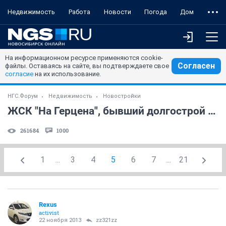
Недвижимость
Работа
Новости
Погода
Дом
На информационном ресурсе применяются cookie-
Согласен
файлы. Оставаясь на сайте, вы подтверждаете свое
согласие
на их использование.
НГС.Форум
Недвижимость
Новостройки
ЖСК "На Герцена", бывший долгострой "Радонеж" (часть 2)
261684
1000
1
...
3
4
5
6
7
...
21
Rexus
activist
22 ноября 2013
zz321zz