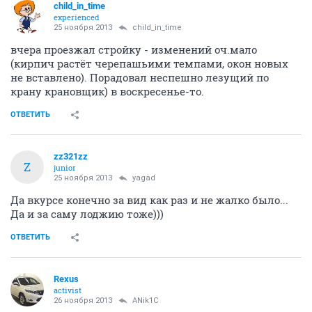
child_in_time
experienced
25 ноября 2013
child_in_time
вчера проезжал стройку - изменений оч.мало
(кирпич растёт черепашьими темпами, окон новых
не вставлено). Порадовал неспешно лезущий по
крану крановщик) в воскресенье-то.
ОТВЕТИТЬ
zz321zz
Z
junior
25 ноября 2013
yagad
Да вкурсе конечно за вид как раз и не жалко было...
Да и за саму лоджию тоже)))
ОТВЕТИТЬ
Rexus
activist
26 ноября 2013
ANik1C