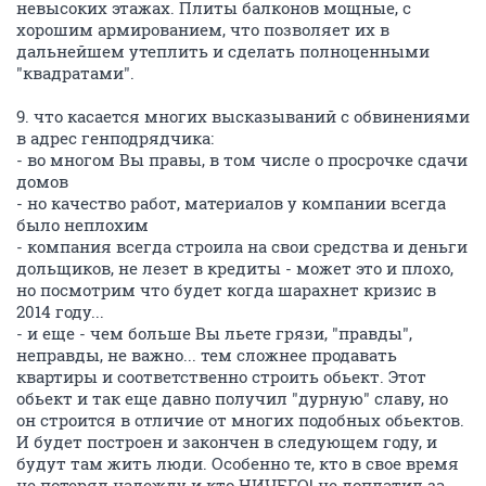
невысоких этажах. Плиты балконов мощные, с
хорошим армированием, что позволяет их в
дальнейшем утеплить и сделать полноценными
"квадратами".
9. что касается многих высказываний с обвинениями
в адрес генподрядчика:
- во многом Вы правы, в том числе о просрочке сдачи
домов
- но качество работ, материалов у компании всегда
было неплохим
- компания всегда строила на свои средства и деньги
дольщиков, не лезет в кредиты - может это и плохо,
но посмотрим что будет когда шарахнет кризис в
2014 году...
- и еще - чем больше Вы льете грязи, "правды",
неправды, не важно... тем сложнее продавать
квартиры и соответственно строить обьект. Этот
обьект и так еще давно получил "дурную" славу, но
он строится в отличие от многих подобных обьектов.
И будет построен и закончен в следующем году, и
будут там жить люди. Особенно те, кто в свое время
не потерял надежду и кто НИЧЕГО! не доплатил за