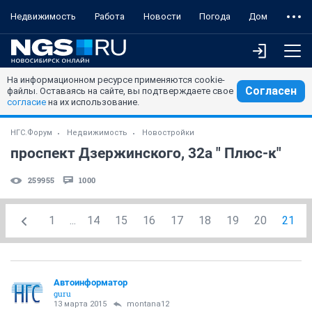
Недвижимость
Работа
Новости
Погода
Дом
На информационном ресурсе применяются cookie-
Согласен
файлы. Оставаясь на сайте, вы подтверждаете свое
согласие
на их использование.
НГС.Форум
Недвижимость
Новостройки
проспект Дзержинского, 32а " Плюс-к"
259955
1000
1
...
14
15
16
17
18
19
20
21
Автоинформатор
guru
13 марта 2015
montana12