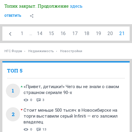
Топик закрыт. Продолжение
здесь
ОТВЕТИТЬ
1
...
14
15
16
17
18
19
20
21
НГС.Форум
Недвижимость
Новостройки
ТОП 5
«Привет, детишки!» Чего вы не знали о самом
1
страшном сериале 90-х
0
3
Стоит меньше 500 тысяч: в Новосибирске на
2
торги выставили серый Infiniti — его заложил
владелец
0
13