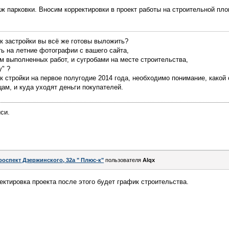
аж парковки. Вносим корректировки в проект работы на строительной п
к застройки вы всё же готовы выложить?
ь на летние фотографии с вашего сайта,
 выполненных работ, и сугробами на месте строительства,
у" ?
к стройки на первое полугодие 2014 года, необходимо понимание, какой
ам, и куда уходят деньги покупателей.
си.
роспект Дзержинского, 32а " Плюс-к"
пользователя
Alqx
ектировка проекта после этого будет график строительства.