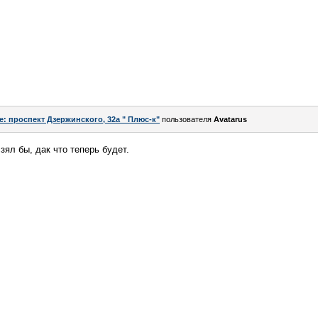
e: проспект Дзержинского, 32а " Плюс-к"
пользователя
Avatarus
ял бы, дак что теперь будет.