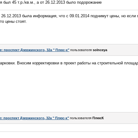
 был 45 т.р./кв.м., а от 26.12.2013 было подорожание
т 26.12.2013 была информация, что с 09.01.2014 поднимут цены, но если
что цены стоят.
e: проспект Дзержинского, 32а " Плюс-к"
пользователя
solnceya
парковки. Вносим корректировки в проект работы на строительной площа
e: проспект Дзержинского, 32а " Плюс-к"
пользователя
ПлюсК