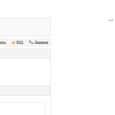
чать
RSS
Деревом