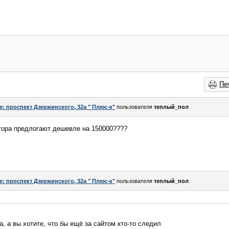
Пе
e: проспект Дзержинского, 32а " Плюс-к"
пользователя
теплый_пол
стора предлогают дешевле на 150000????
e: проспект Дзержинского, 32а " Плюс-к"
пользователя
теплый_пол
, а вы хотите, что бы ещё за сайтом кто-то следил