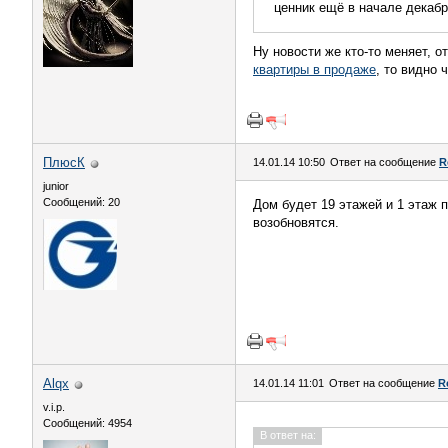
ценник ещё в начале декабря
Ну новости же кто-то меняет, о
квартиры в продаже
, то видно 
ПлюсК
14.01.14 10:50
Ответ на сообщение
R
junior
Сообщений: 20
Дом будет 19 этажей и 1 этаж 
возобновятся.
Alqx
14.01.14 11:01
Ответ на сообщение
R
v.i.p.
Сообщений: 4954
В ответ на: