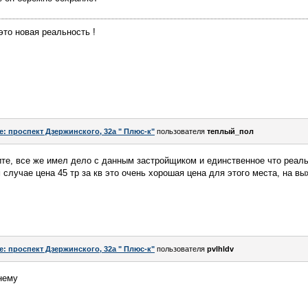
 это новая реальность !
e: проспект Дзержинского, 32а " Плюс-к"
пользователя
теплый_пол
ите, все же имел дело с данным застройщиком и единственное что реал
случае цена 45 тр за кв это очень хорошая цена для этого места, на вы
e: проспект Дзержинского, 32а " Плюс-к"
пользователя
pvlhldv
нему