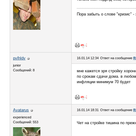
Пора забыть о слове "кризис" -
pvlhldv
16.01.14 12:34
Ответ на сообщение
R
junior
Сообщений: 8
мне кажется зря стройку хорон
по срокам сдачи дома. в любом 
инфляции минимум 70 будет
Avatarus
16.01.14 18:31
Ответ на сообщение
R
experienced
Сообщений: 553
Чет на стройке тишина по преж