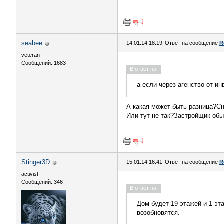
seabee
14.01.14 18:19
Ответ на сообщение
R
veteran
Сообщений: 1683
В ответ на:
а если через агенство от и
А какая может быть разница?Сн
Или тут не так?Застройщик обыч
Stinger3D
15.01.14 16:41
Ответ на сообщение
R
activist
Сообщений: 346
В ответ на:
Дом будет 19 этажей и 1 эт
возобновятся.