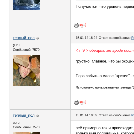
Получается ,что уровень перво
теплый_пол
15.01.14 18:24
Ответ на сообщение
R
guru
Сообщений: 7570
< п.9 >
обещали же вроде пост
грустно, главное, что бы окошк
Пора забыть о слове "кризис" -
Исправлено пользователем serega (15
теплый_пол
15.01.14 19:39
Ответ на сообщение
R
guru
Сообщений: 7570
всё примерно так и происходит,
только имя подрядчика, которо