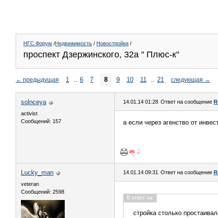
НГС.Форум
/
Недвижимость
/
Новостройки
/
проспект Дзержинского, 32а " Плюс-к"
1
..
6
7
8
9
10
11
..
21
←
предыдущая
следующая
→
solnceya
14.01.14 01:28
Ответ на сообщение
R
activist
Сообщений: 157
а если через агенство от инве
Lucky_man
14.01.14 09:31
Ответ на сообщение
R
veteran
Сообщений: 2598
В ответ на:
стройка столько простаивала