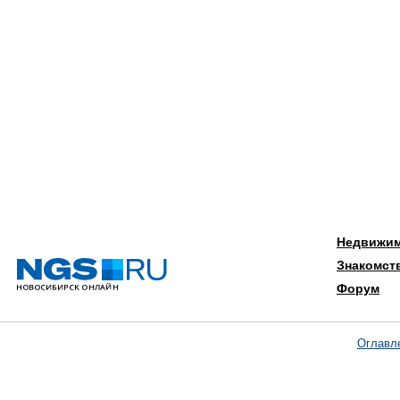
Недвижи
Знакомст
Форум
Оглавл