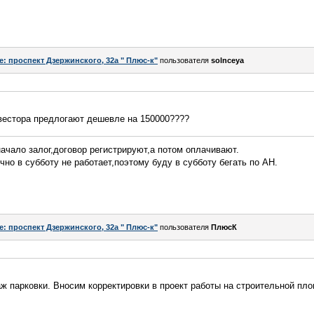
e: проспект Дзержинского, 32а " Плюс-к"
пользователя
solnceya
нвестора предлогают дешевле на 150000????
ачало залог,договор регистрируют,а потом оплачивают.
но в субботу не работает,поэтому буду в субботу бегать по АН.
e: проспект Дзержинского, 32а " Плюс-к"
пользователя
ПлюсК
аж парковки. Вносим корректировки в проект работы на строительной п