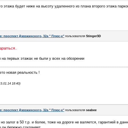
го этажа будет ниже на высоту удаленного из плана второго этажа парко
e: проспект Дзержинского, 32а " Плюс-к"
пользователя
Stinger3D
араться..
и на первых этажах не были у всех на обозрении
 это новая реальность !
.01.14 18:40)
e: проспект Дзержинского, 32а " Плюс-к"
пользователя
seabee
 но залог в 50 т.р. и более, тоже на дороге не валяется, гарантией в да
е он бережно сохраняет