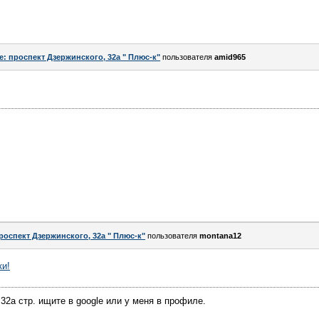
e: проспект Дзержинского, 32а " Плюс-к"
пользователя
amid965
роспект Дзержинского, 32а " Плюс-к"
пользователя
montana12
ки!
32а стр. ищите в google или у меня в профиле.