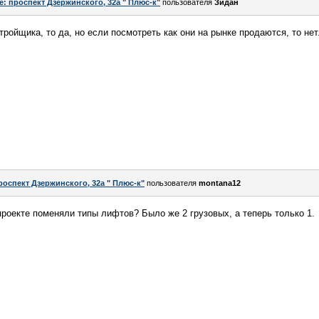
e: проспект Дзержинского, 32а " Плюс-к"
пользователя
Зидан
ройщика, то да, но если посмотреть как они на рынке продаются, то нет.
роспект Дзержинского, 32а " Плюс-к"
пользователя
montana12
 проекте поменяли типы лифтов? Было же 2 грузовых, а теперь только 1.