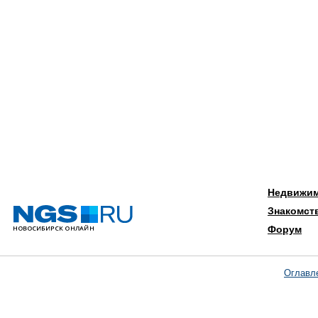
Недвижи
Знакомст
Форум
Оглавл