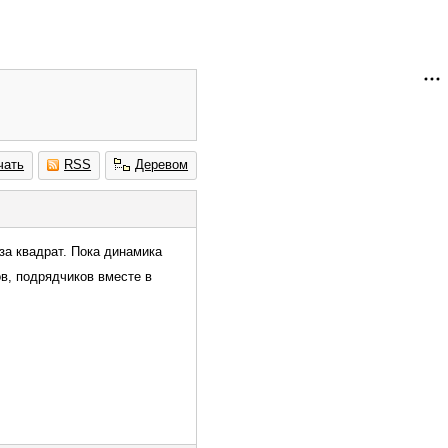
чать
RSS
Деревом
 за квадрат. Пока динамика
ов, подрядчиков вместе в