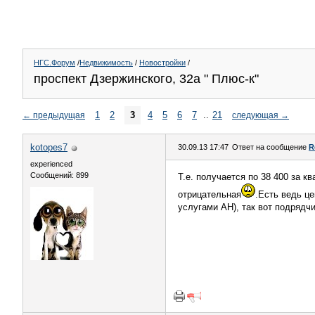
НГС.Форум
/
Недвижимость
/
Новостройки
/
проспект Дзержинского, 32а " Плюс-к"
1
2
3
4
5
6
7
..
21
←
предыдущая
следующая
→
kotopes7
30.09.13 17:47
Ответ на сообщение
R
experienced
Сообщений: 899
Т.е. получается по 38 400 за к
отрицательная
.Есть ведь це
услугами АН), так вот подрядч