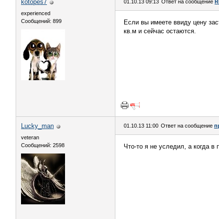
kotopes7
01.10.13 09:13
Ответ на сообщение
R
experienced
Сообщений: 899
Если вы имеете ввиду цену заст
кв.м и сейчас остаются.
Lucky_man
01.10.13 11:00
Ответ на сообщение
п
veteran
Сообщений: 2598
Что-то я не уследил, а когда в