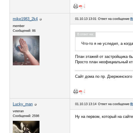
mike1983_2k4
01.10.13 13:01
Ответ на сообщение
R
member
Сообщений: 86
В ответ на:
Что-то я не уследил, а когд
План этажей от застройщика бы
Просто план неофициальный кто
Сайт дома по пр. Дзержинского 
Lucky_man
01.10.13 13:14
Ответ на сообщение
R
veteran
Сообщений: 2598
Ну на первом, который на сайте