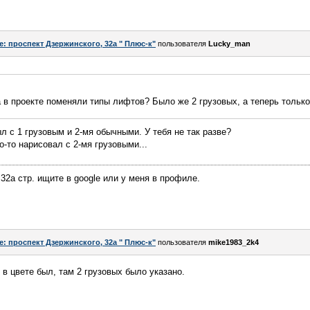
e: проспект Дзержинского, 32а " Плюс-к"
пользователя
Lucky_man
а в проекте поменяли типы лифтов? Было же 2 грузовых, а теперь только
л с 1 грузовым и 2-мя обычными. У тебя не так разве?
-то нарисовал с 2-мя грузовыми...
32а стр. ищите в google или у меня в профиле.
e: проспект Дзержинского, 32а " Плюс-к"
пользователя
mike1983_2k4
 в цвете был, там 2 грузовых было указано.