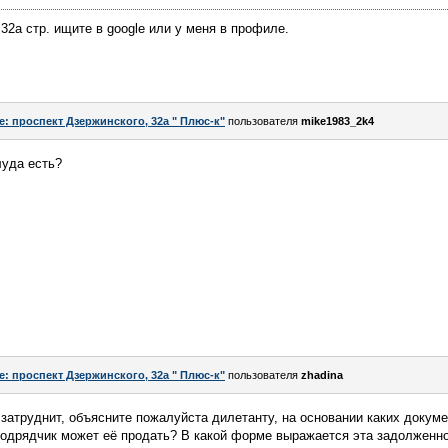
32а стр. ищите в google или у меня в профиле.
e: проспект Дзержинского, 32а " Плюс-к"
пользователя
mike1983_2k4
уда есть?
e: проспект Дзержинского, 32а " Плюс-к"
пользователя
zhadina
 затруднит, объясните пожалуйста дилетанту, на основании каких докум
одрядчик может её продать? В какой форме выражается эта задолженн