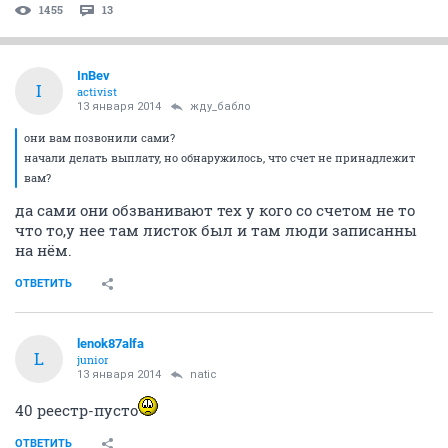
1455
13
InBev
I
activist
13 января 2014
жду_бабло
они вам позвонили сами?
начали делать выплату, но обнаружилось, что счет не принадлежит
вам?
да сами они обзванивают тех у кого со счетом не то
что то,у нее там листок был и там люди записанны
на нём.
ОТВЕТИТЬ
lenok87alfa
L
junior
13 января 2014
natic
40 реестр-пусто
ОТВЕТИТЬ