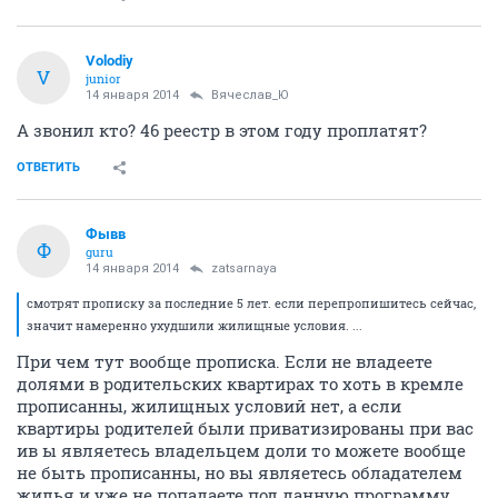
Volodiy
V
junior
14 января 2014
Вячеслав_Ю
А звонил кто? 46 реестр в этом году проплатят?
ОТВЕТИТЬ
Фывв
Ф
guru
14 января 2014
zatsarnaya
смотрят прописку за последние 5 лет. если перепропишитесь сейчас,
значит намеренно ухудшили жилищные условия. ...
При чем тут вообще прописка. Если не владеете
долями в родительских квартирах то хоть в кремле
прописанны, жилищных условий нет, а если
квартиры родителей были приватизированы при вас
ив ы являетесь владельцем доли то можете вообще
не быть прописанны, но вы являетесь обладателем
жилья и уже не попадаете под данную программу.