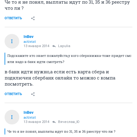
Че то я не понял, выплаты идут по 31, 35 и 36 реестру
что ли ?
ОТВЕТИТЬ
InBev
I
activist
13 января 2014
Lapulia
Подскажите кто знает пожалуйста,у кого сберкнижка-тоже придет смс
или надо в банк идти смотреть?
в банк идти нужно,а если есть карта сбера и
подключен сбербанк онлайн то можно с компа
посмотреть.
ОТВЕТИТЬ
InBev
I
activist
13 января 2014
Вячеслав_Ю
Че то я не понял, выплаты идут по 31, 35 и 36 риестру что ли ?