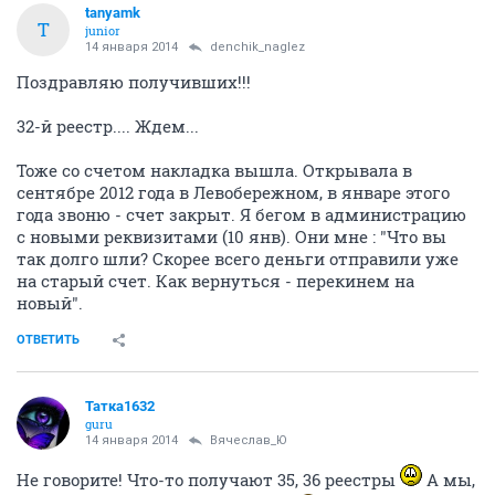
tanyamk
T
junior
14 января 2014
denchik_naglez
Поздравляю получивших!!!
32-й реестр.... Ждем...
Тоже со счетом накладка вышла. Открывала в
сентябре 2012 года в Левобережном, в январе этого
года звоню - счет закрыт. Я бегом в администрацию
с новыми реквизитами (10 янв). Они мне : "Что вы
так долго шли? Скорее всего деньги отправили уже
на старый счет. Как вернуться - перекинем на
новый".
ОТВЕТИТЬ
Татка1632
guru
14 января 2014
Вячеслав_Ю
Не говорите! Что-то получают 35, 36 реестры
А мы,