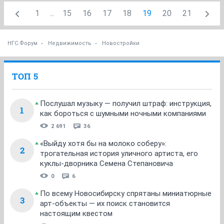
1
...
15
16
17
18
19
20
21
НГС.Форум
Недвижимость
Новостройки
ТОП 5
Послушал музыку — получил штраф: инструкция,
1
как бороться с шумными ночными компаниями
2 691
36
«Выйду хотя бы на молоко соберу»:
2
трогательная история уличного артиста, его
куклы-дворника Семена Степановича
0
6
По всему Новосибирску спрятаны миниатюрные
3
арт-объекты — их поиск становится
настоящим квестом