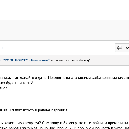
→
Пе
e: "POOL HOUSE" - Тополевая 5
пользователя
adambereg1
япались, так давайте ждать. Повлиять на это своими собственными силам
ько будет ли толк?
ться.
емят и пилят что-то в районе парковки
 какие либо ведутся? Сам живу в 3х минутах от стройки, и времени ни к
ные работы закончат на крыше, проба бы и дом облицовывать к зиме, дл