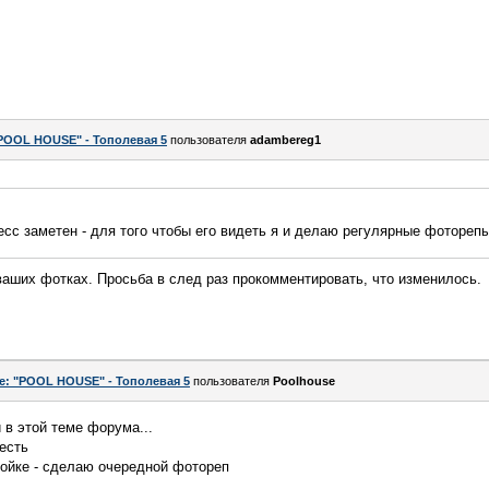
POOL HOUSE" - Тополевая 5
пользователя
adambereg1
есс заметен - для того чтобы его видеть я и делаю регулярные фотореп
аших фотках. Просьба в след раз прокомментировать, что изменилось.
e: "POOL HOUSE" - Тополевая 5
пользователя
Poolhouse
 в этой теме форума...
есть
ройке - сделаю очередной фотореп