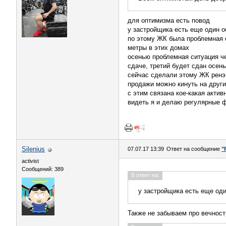
для оптимизма есть повод
у застройщика есть еще один о
по этому ЖК была проблемная 
метры в этих домах
осенью проблемная ситуация че
сдаче, третий будет сдан осен
сейчас сделали этому ЖК ренэй
продажи можно кинуть на други
с этим связана кое-какая актив
видеть я и делаю регулярные 
Silenius
07.07.17 13:39
Ответ на сообщение
"
activist
Сообщений: 389
В ответ на:
у застройщика есть еще оди
Также не забываем про вечнос