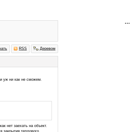
чать
RSS
Деревом
и уж ни как не сможем.
ак нет заехать на объект.
я закрытия теплового