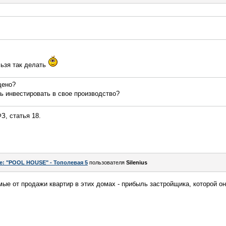
льзя так делать
щено?
ь инвестировать в свое производство?
З, статья 18.
e: "POOL HOUSE" - Тополевая 5
пользователя
Silenius
ые от продажи квартир в этих домах - прибыль застройщика, которой о