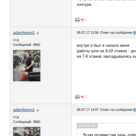
контура.
adambereg1
06.07.17 13:56
Ответ на сообщение
R
v.i.p.
Сообщений: 3860
внутри я был в начале июня
работы шли на 9-10 этажах - д
на 7-8 этажах закладывались 
adambereg1
06.07.17 14:07
Ответ на сообщение
R
v.i.p.
Сообщений: 3860
В ответ на:
Всем оптимистам день добр