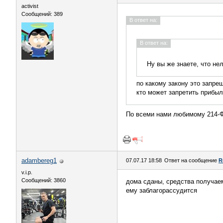
activist
Сообщений: 389
В ответ на:
В ответ на:
Ну вы же знаете, что не
по какому закону это запре
кто может запретить прибыл
По всеми нами любимому 214-Ф
adambereg1
07.07.17 18:58
Ответ на сообщение
R
v.i.p.
Сообщений: 3860
дома сданы, средства получаем
ему заблагорассудится