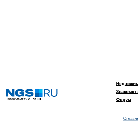
Недвижи
Знакомст
Форум
Оглавл