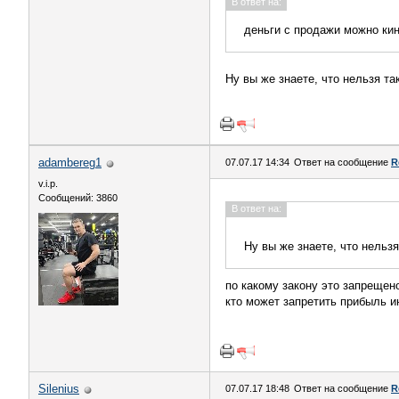
В ответ на:
деньги с продажи можно кин
Ну вы же знаете, что нельзя т
adambereg1
07.07.17 14:34
Ответ на сообщение
R
v.i.p.
Сообщений: 3860
В ответ на:
Ну вы же знаете, что нельз
по какому закону это запрещен
кто может запретить прибыль и
Silenius
07.07.17 18:48
Ответ на сообщение
R