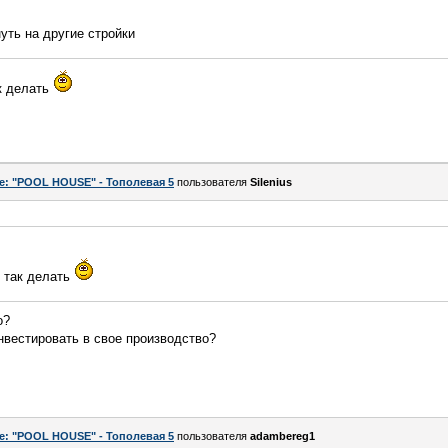
уть на другие стройки
ак делать
e: "POOL HOUSE" - Тополевая 5
пользователя
Silenius
я так делать
о?
нвестировать в свое производство?
e: "POOL HOUSE" - Тополевая 5
пользователя
adambereg1