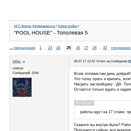
НГС.Форум
/
Недвижимость
/
Новостройки
/
"POOL HOUSE" - Тополевая 5
1
..
23
24
25
26
27
28
..
32
←
предыдущая
следующая
relax
06.07.17 12:42
Ответ на сообщение
R
veteran
Сообщений: 1544
Всем оптимистам день добрый!
Что толку орать и кричать, вл
Насрать застройщику - ДА. Тол
Остается только ждать и надея
В ответ на:
работы идут на 17 этаже, гр
Скажите вы внутри были? Работы
Получается сейчас все монолит