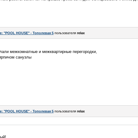
e: "POOL HOUSE" - Тополевая 5
пользователя
relax
елали межкомнатные и межквартирные перегородки,
кирпичом санузлы
e: "POOL HOUSE" - Тополевая 5
пользователя
relax
ый!