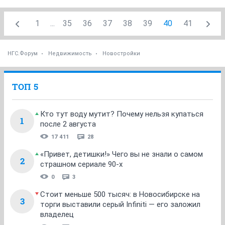
1
...
35
36
37
38
39
40
41
НГС.Форум
Недвижимость
Новостройки
ТОП 5
Кто тут воду мутит? Почему нельзя купаться
1
после 2 августа
17 411
28
«Привет, детишки!» Чего вы не знали о самом
2
страшном сериале 90-х
0
3
Стоит меньше 500 тысяч: в Новосибирске на
3
торги выставили серый Infiniti — его заложил
владелец