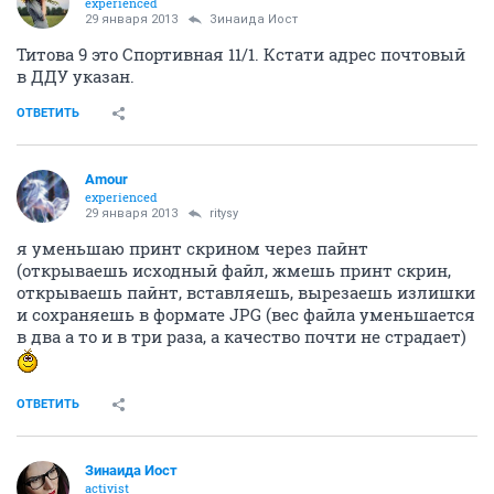
experienced
29 января 2013
Зинаида Иост
Титова 9 это Спортивная 11/1. Кстати адрес почтовый
в ДДУ указан.
ОТВЕТИТЬ
Аmоur
experienced
29 января 2013
ritysy
я уменьшаю принт скрином через пайнт
(открываешь исходный файл, жмешь принт скрин,
открываешь пайнт, вставляешь, вырезаешь излишки
и сохраняешь в формате JPG (вес файла уменьшается
в два а то и в три раза, а качество почти не страдает)
ОТВЕТИТЬ
Зинаида Иост
activist