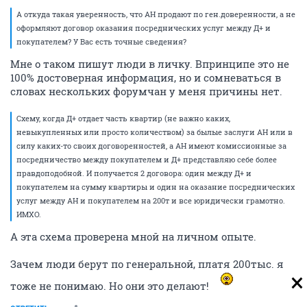
А откуда такая уверенность, что АН продают по ген.доверенности, а не
оформляют договор оказания посреднических услуг между Д+ и
покупателем? У Вас есть точные сведения?
Мне о таком пишут люди в личку. Впринципе это не
100% достоверная информация, но и сомневаться в
словах нескольких форумчан у меня причины нет.
Схему, когда Д+ отдает часть квартир (не важно каких,
невыкупленных или просто количеством) за былые заслуги АН или в
силу каких-то своих договоренностей, а АН имеют комиссионные за
посредничество между покупателем и Д+ представляю себе более
правдоподобной. И получается 2 договора: один между Д+ и
покупателем на сумму квартиры и один на оказание посреднических
услуг между АН и покупателем на 200т и все юридически грамотно.
ИМХО.
А эта схема проверена мной на личном опыте.
Зачем люди берут по генеральной, платя 200тыс. я
тоже не понимаю. Но они это делают!