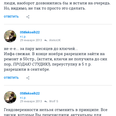
люди, наоборот дозвонились бы и встали на очередь.
Но, видимо, не так то просто это сделать.
ОТВЕТИТЬ
058lekseih22
v.i.p.
29 января 2013
AleksUK
не-е-е... за пару месяцев до ключей...
Инфа свежая. В конце ноября разрешили зайти на
ремонт в 50стр., (кстати, ключи не получила до сих
пор,
ПРОДАЮ СТУДИЮ
), переуступку в 5 т.р.
разрешили в сентябре.
ОТВЕТИТЬ
058lekseih22
v.i.p.
29 января 2013
Wolf S
Гендоверенности нельзя отменить в принципе. Все
риски, которые Вы перечислили, актуальны для