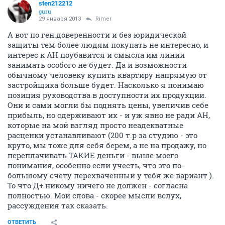
sten212212
guru
29 января 2013
Rimer
А вот по ген.доверенности и без юридической
защиты тем более людям покупать не интересно, и
интерес к АН поубавится и смысла им линии
занимать особого не будет. Да и возможности
обычному человеку купить квартиру напрямую от
застройщика больше будет. Насколько я понимаю
позиция руководства в доступности их продукции.
Они и сами могли бы поднять цены, увеличив себе
прибыль, но сдерживают их - и уж явно не ради АН,
которые на мой взгляд просто неадекватные
расценки устанавливают (200 т.р за студию - это
круто, мы тоже для себя берем, а не на продажу, но
переплачивать ТАКИЕ деньги - выше моего
понимания, особенно если учесть, что это по-
большому счету перехваченный у тебя же вариант ).
То что Д+ никому ничего не должен - согласна
полностью. Мои слова - скорее мысли вслух,
рассуждения так сказать.
ОТВЕТИТЬ