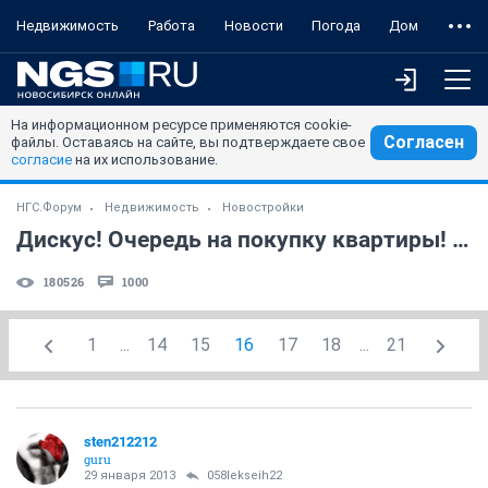
Недвижимость
Работа
Новости
Погода
Дом
На информационном ресурсе применяются cookie-
Согласен
файлы. Оставаясь на сайте, вы подтверждаете свое
согласие
на их использование.
НГС.Форум
Недвижимость
Новостройки
Дискус! Очередь на покупку квартиры! (часть 5)
180526
1000
1
...
14
15
16
17
18
...
21
sten212212
guru
29 января 2013
058lekseih22