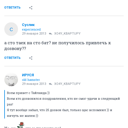
ОТВЕТИТЬ
Суслик
С
experienced
29 января 2013
XO4Y_KBAPTUPY
а сто таек на сто бат? не получилось привлечь к
дозвону??
ОТВЕТИТЬ
ИРУСЯ
old hamster
29 января 2013
XO4Y_KBAPTUPY
Всем привет с Тайланда ))
Всем кто дозвонился поздравления, кто не смог-удачи в следующий
раз!
Я тут вообще забыл, что 25 дозвон был, только щас вспомнил )) и
ничуть не жалею ))