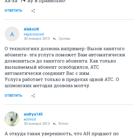
Ха-ха
ну и правильно!
ОТВЕТИТЬ
AleksUK
A
experienced
30 января 2013
Суслик
О технологиях дозвона например:-Вызов занятого
абонента- эта услуга поможет Вам автоматически
дозвониться до занятого абонента. Как только
вызываемый абонент освободился, АТС
автоматически соединит Вас с ним.
Услуга работает только в пределах одной АТС. О
шпионских методах дозвона молчу.
ОТВЕТИТЬ
andrya145
activist
30 января 2013
Rimer
А откуда такая уверенность, что АН продают по