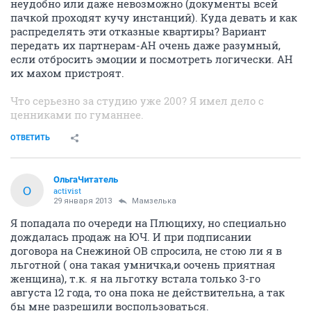
неудобно или даже невозможно (документы всей
пачкой проходят кучу инстанций). Куда девать и как
распределять эти отказные квартиры? Вариант
передать их партнерам-АН очень даже разумный,
если отбросить эмоции и посмотреть логически. АН
их махом пристроят.
Что серьезно за студию уже 200? Я имел дело с
ценниками по гуманнее.
ОТВЕТИТЬ
ОльгаЧитатель
О
activist
29 января 2013
Мамзелька
Я попадала по очереди на Плющиху, но специально
дождалась продаж на ЮЧ. И при подписании
договора на Снежиной ОВ спросила, не стою ли я в
льготной ( она такая умничка,и оочень приятная
женщина), т.к. я на льготку встала только 3-го
августа 12 года, то она пока не действительна, а так
бы мне разрешили воспользоваться.