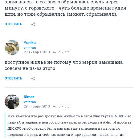
звписалась - с сотового обрывалась связь через
минуту, с городского - чуть больше времени гудки
шли, но тоже обрывались (может, сбрасывали).
ОТВЕТИТЬ
Yunika
veteran
29 января 2013
cjkjdtq
доступное жилье не потому что мэрия замешана,
совсем не из-за этого
ОТВЕТИТЬ
Rimer
veteran
29 января 2013
cjkjdtq
Мне кажется что раз доступное жилье то в этом участвует и МЭРИЯ то
надо ей и задавать вопрос почему квартиры уходят а АНы . И просить
ДИСКУС ,чтоб очереди были как раньше записался на льготную
подошла очередь и тебе позванили и пригдасили на заключения