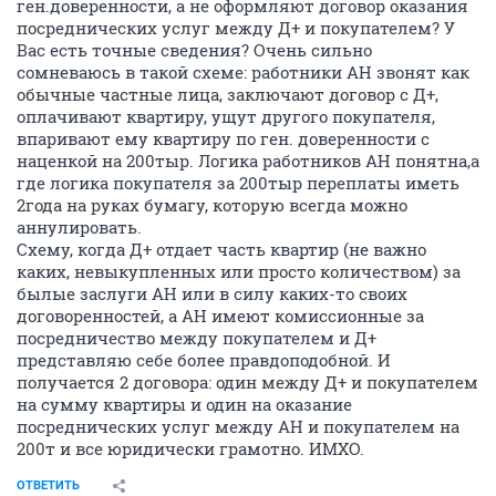
ген.доверенности, а не оформляют договор оказания
посреднических услуг между Д+ и покупателем? У
Вас есть точные сведения? Очень сильно
сомневаюсь в такой схеме: работники АН звонят как
обычные частные лица, заключают договор с Д+,
оплачивают квартиру, ущут другого покупателя,
впаривают ему квартиру по ген. доверенности с
наценкой на 200тыр. Логика работников АН понятна,а
где логика покупателя за 200тыр переплаты иметь
2года на руках бумагу, которую всегда можно
аннулировать.
Схему, когда Д+ отдает часть квартир (не важно
каких, невыкупленных или просто количеством) за
былые заслуги АН или в силу каких-то своих
договоренностей, а АН имеют комиссионные за
посредничество между покупателем и Д+
представляю себе более правдоподобной. И
получается 2 договора: один между Д+ и покупателем
на сумму квартиры и один на оказание
посреднических услуг между АН и покупателем на
200т и все юридически грамотно. ИМХО.
ОТВЕТИТЬ