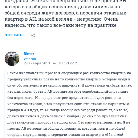
дождался. Это как-то неправильно. Я не против АН
которые на общих основаниях дозвонились и по
общей очереди ждут договор, а передачи отказных
квартир в АН, на мой взгляд - некрасиво. Очень
надеюсь, что такого все-таки нету на практике.
ОТВЕТИТЬ
Rimer
veteran
29 января 2013
sten212212
Зачем внеплановый, просто в следующий раз количество квартир на
продажу увеличить ровно на то количество квартир, которые люди в
силу обстоятельств не смогли выкупить. И может кому-нибудь из тех,
кто вынужден брать в АН достанется этот освободившийся вариант
без переплаты. И очередь быстрее продвигаться будет ровно на
количество отказов, а так получается если эти отказные варианты и
правда в АН идут, то АН тогда вообще без очереди работают, а кто-то,
дозвонившийся в день записи с ноября - до сих пор приглашения
для заключения договора не дождался. Это как-то неправильно. Я не
против АН которые на общих основаниях дозвонились и по общей
очереди ждут договор, а передачи отказных квартир в АН, на мой