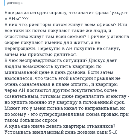
договора.
Еще раз за сегодня спрошу, что значит фраза "уходят
в АНы" ???
В них что, риелторы потом живут всем офисом? Или
все таки их потом покупают такие же люди, и
счастливо живут там всей семьей? Причем у агенств
скорее покупают именно для житья, а не
перепродажи. Перекупы в АН покупать не станут,
зачем им прибылью делиться.
В чем несправедливость ситуации? Дискус дает
людям возможность купить квартиры по
минимальной цене в день дозвона. Если затем
выясняется, что часть этой категории граждан не
очень сознательная в плане оплаты , и квартиры
через АН достаются другим покупателям, более
сознательным, готовым даже переплатить агенству -
но купить именно эту квартиру в положенный срок.
Может это у меня логика какая то неправильная, но
по моему - это суперсправедливая схема продаж, при
таком большом спросе.
А куда еще иначе девать квартиры отказников?
Устраивать внеплановый день дозвона ради 5-10