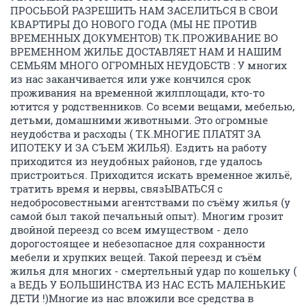
ПРОСЬБОЙ РАЗРЕШИТЬ НАМ ЗАСЕЛИТЬСЯ В СВОИ
КВАРТИРЫ ДО НОВОГО ГОДА (МЫ НЕ ПРОТИВ
ВРЕМЕННЫХ ДОКУМЕНТОВ) Т.К.ПРОЖИВАНИЕ ВО
ВРЕМЕННОМ ЖИЛЬЕ ДОСТАВЛЯЕТ НАМ И НАШИМ
СЕМЬЯМ МНОГО ОГРОМНЫХ НЕУДОБСТВ : У многих
из нас заканчивается или уже кончился срок
проживания на временной жилплощади, кто-то
ютится у родственников. Со всеми вещами, мебелью,
детьми, домашними животными. Это огромные
неудобства и расходы ( Т.К.МНОГИЕ ПЛАТЯТ ЗА
ИПОТЕКУ И ЗА СЪЕМ ЖИЛЬЯ). Ездить на работу
приходится из неудобных районов, где удалось
пристроиться. Приходится искать временное жильё,
тратить время и нервы, связЫВАТЬСЯ с
недобросовестными агентствами по съёму жилья (у
самой был такой печальный опыт). Многим грозит
двойной переезд со всем имуществом - дело
дорогостоящее и небезопасное для сохранности
мебели и хрупких вещей. Такой переезд и съём
жилья для многих - смертельный удар по кошельку (
а ВЕДЬ У БОЛЬШИНСТВА ИЗ НАС ЕСТЬ МАЛЕНЬКИЕ
ДЕТИ !)Многие из нас вложили все средства в