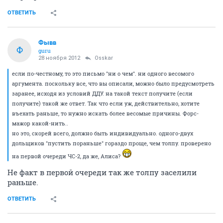
ОТВЕТИТЬ
Фывв
Ф
guru
28 ноября 2012
Osskar
если по-честному, то это письмо "ни о чем". ни одного весомого
аргумента. поскольку все, что вы описали, можно было предусмотреть
заранее, исходя из условий ДДУ. на такой текст получите (если
получите) такой же ответ. Так что если уж, действительно, хотите
въехать раньше, то нужно искать более весомые причины. Форс-
мажор какой-нить..
но это, скорей всего, должно быть индивидуально. одного-двух
дольщиков "пустить пораньше" гораздо проще, чем толпу. проверено
на первой очереди ЧС-2, да же, Алиса?
Не факт в первой очереди так же толпу заселили
раньше.
ОТВЕТИТЬ