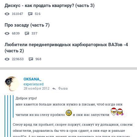
Дискус - как продать квартиру? (часть 3)
161047
516
Про засаду (часть 7)
6839
337
Любители переднеприводных карбюраторных ВАЗ'ов -4
(часть 2)
229653
968
OKSANA_
experienced
28 ноября 2012
Фывв
Доброе утро!
мне кажется больше жалоси нужно в письме, чтоб когда они
читали их на слезу пробило
и они нас запустили
Слезу вряд ли пробьют, скорее поржут, скажут ну дольщики, совсем
обнаглели, радовались бы что в срок сдают, а они еще и раньше
просЮт. А по теме если, может, если решитесь все таки на письмо