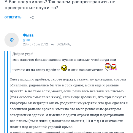
У Вас получилось? Так зачем распространять не
проверенные слухи то?
ОТВЕТИТЬ
Фывв
Ф
guru
28 ноября 2012
OKSANA_
Доброе утро!
мне кажется больше жалоси нужно в письме, чтоб когда они
читали их на слезу пробило
и они нас запустили
Слезу вряд ли пробьют, скорее поржут, скажут ну дольщики, совсем
обнаглели, радовались бы что в срок сдают, а они еще и раньше
просЮт. А по теме если, может, если решитесь все таки на письмо
(хотя особого смысла не вижу), стоит еще добавить, что при покупке
квартиры, менеджеры очень убедительно уверяли, что дом сдастся и
заселится раньше срока и именно это было решаемым фактором
совершения сделки. И именно под эти строки люди подстраивали
все планы (съем жилья, налоговые вычеты, ГП и т.д.) и сейчас эти
планы под серьезной угрозой срыва.
А вообще есть очень хороший способ спокойнее дожидаться сдачи -