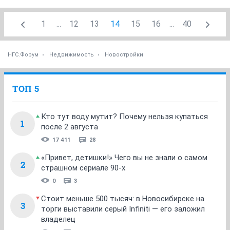
1
...
12
13
14
15
16
...
40
НГС.Форум
Недвижимость
Новостройки
ТОП 5
Кто тут воду мутит? Почему нельзя купаться
1
после 2 августа
17 411
28
«Привет, детишки!» Чего вы не знали о самом
2
страшном сериале 90-х
0
3
Стоит меньше 500 тысяч: в Новосибирске на
3
торги выставили серый Infiniti — его заложил
владелец