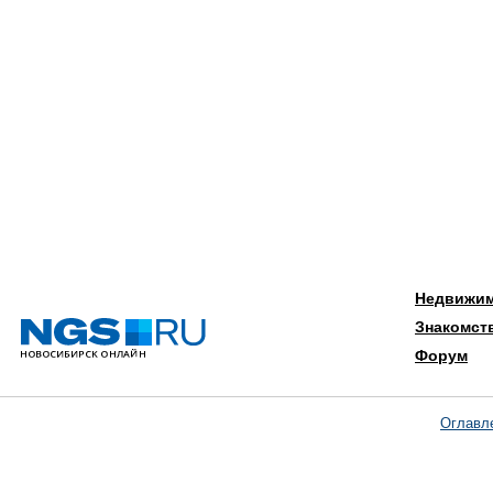
Недвижи
Знакомст
Форум
Оглавл