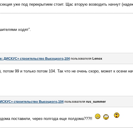
я секция уже под перекрытием стоит. Щас вторую возводить начнут (наде
шителями ходят”.
e: ДИСКУС+ строительство Высоцкого,104
пользователя
Lenox
, потом 99 и только потом 104. Так что не очень скоро, может к осени на
ИСКУС+ строительство Высоцкого,104
пользователя
rus_summer
олдома поставили, через полгода еще полдома???!!