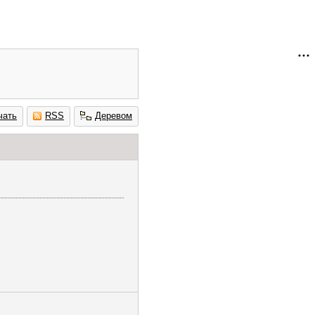
чать
RSS
Деревом