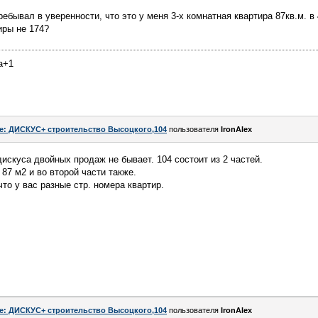
ребывал в уверенности, что это у меня 3-х комнатная квартира 87кв.м. в
иры не 174?
ка+1
e: ДИСКУС+ строительство Высоцкого,104
пользователя
IronAlex
искуса двойных продаж не бывает. 104 состоит из 2 частей.
о 87 м2 и во второй части также.
то у вас разные стр. номера квартир.
e: ДИСКУС+ строительство Высоцкого,104
пользователя
IronAlex