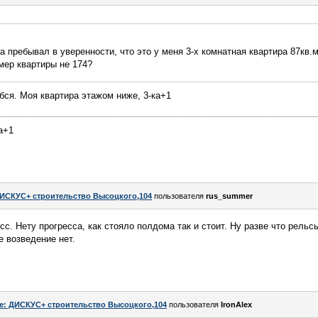
а пребывал в уверенности, что это у меня 3-х комнатная квартира 87кв.м
омер квартиры не 174?
ся. Моя квартира этажом ниже, 3-ка+1
ка+1
ИСКУС+ строительство Высоцкого,104
пользователя
rus_summer
с. Нету прогресса, как стояло полдома так и стоит. Ну разве что рельс
е возведение нет.
e: ДИСКУС+ строительство Высоцкого,104
пользователя
IronAlex