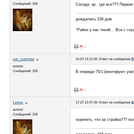
Сообщений: 329
Соседи, ау.. где все??? Перва
дождались 104 дом
"Район у нас тихий… Все с глу
rus_summer
16.07.13 21:56
Ответ на сообщение
R
activist
Сообщений: 339
В очереди 75/1 (монтируют уже)
Lenox
17.07.13 07:39
Ответ на сообщение
Д
activist
Сообщений: 329
охренеть, что за стройка??? п