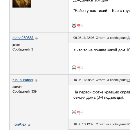
дождались 104 дом
"Район у нас тихий… Все с глу
elena230881
09.08.13 22:06
Ответ на сообщение
Д
junior
Сообщений: 3
я что то не поняла какой дом 1
rus_summer
10.08.13 09:25
Ответ на сообщение
R
activist
Сообщений: 339
На первой фотке краешек справ
секция дома (3-4 подъезды).
IronAlex
16.08.13 12:48
Ответ на сообщение
R