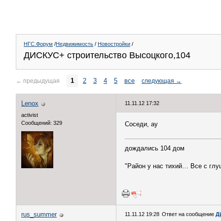
НГС.Форум
/
Недвижимость
/
Новостройки
/
ДИСКУС+ строительство Высоцкого,104
1
2
3
4
5
все
←
предыдущая
следующая
→
Lenox
11.11.12 17:32
activist
Сообщений: 329
Соседи, ау
дождались 104 дом
"Район у нас тихий… Все с глу
rus_summer
11.11.12 19:28
Ответ на сообщение
Д