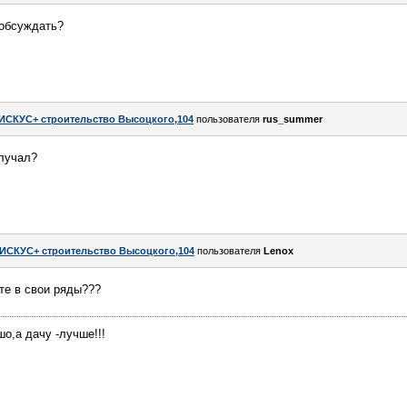
 обсуждать?
ИСКУС+ строительство Высоцкого,104
пользователя
rus_summer
олучал?
ИСКУС+ строительство Высоцкого,104
пользователя
Lenox
те в свои ряды???
о,а дачу -лучше!!!